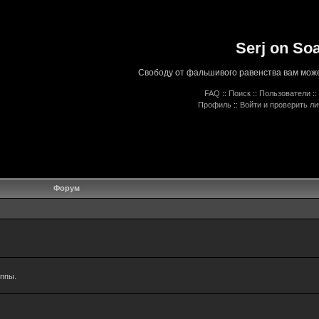
Serj on So
Свободу от фальшивого равенства вам може
FAQ
::
Поиск
::
Пользователи
::
Профиль
::
Войти и проверить л
Форум
уппы.