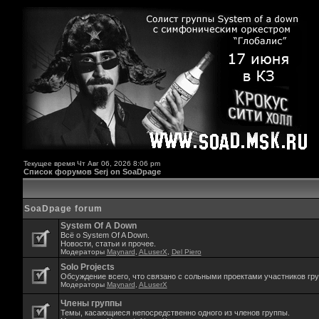
Текущее время Чт Авг 06, 2026 8:06 pm
Список форумов Serj on SoaDpage
SoaDpage forum
System Of A Down
Всё о System Of A Down.
Новости, статьи и прочее.
Модераторы
Maynard
,
ALuserX
,
Del Piero
Solo Projects
Обсуждение всего, что связано с сольными проектами участников гр
Модераторы
Maynard
,
ALuserX
Члены группы
Темы, касающиеся непосредственно одного из членов группы.