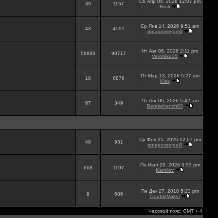
Сб Апр 04, 2026 12:07 pm
39
1157
Brisk
Ср Янв 14, 2026 9:51 am
43
4591
potapovsergei0
Чт Авг 06, 2026 2:11 pm
56866
90717
VeroNika15
Пт Мар 13, 2026 5:27 am
18
6876
Klok
Чт Авг 06, 2026 5:42 am
67
349
Benniehench03
Ср Фев 25, 2026 12:07 pm
49
931
potapovsergei0
Пн Июл 20, 2026 3:53 pm
668
1197
Karnilov
Пн Дек 27, 2010 5:23 pm
9
686
TroubleMaker
Часовой пояс: GMT + 4