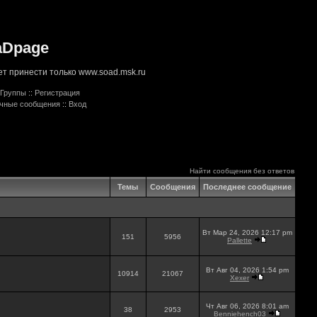
aDpage
т принести только www.soad.msk.ru
Группы
::
Регистрация
ичные сообщения
::
Вход
Найти сообщения без ответов
Темы
Сообщения
Последнее сообщение
Вт Мар 24, 2026 12:17 pm
151
5956
Pallette
Вт Авг 04, 2026 1:54 pm
10914
21067
Xexer
Чт Авг 06, 2026 8:01 am
38
2953
Benniehench03