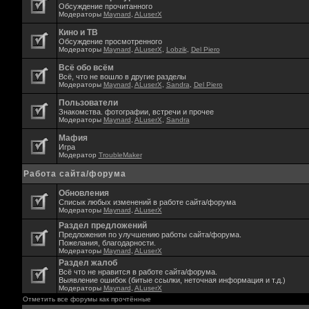
Обсуждение прочитанного
Модераторы
Maynard
,
ALuserX
Кино и ТВ
Обсуждение просмотренного
Модераторы
Maynard
,
ALuserX
,
Lobzik
,
Del Piero
Всё обо всём
Всё, что не вошло в другие разделы
Модераторы
Maynard
,
ALuserX
,
Sandra
,
Del Piero
Пользователи
Знакомства. фотографии, встречи и прочее
Модераторы
Maynard
,
ALuserX
,
Sandra
Мафия
Игра
Модератор
TroubleMaker
Работа сайта/форума
Обновления
Списык любых изменений в работе сайта/форума
Модераторы
Maynard
,
ALuserX
Раздел предложений
Предложения по улучшению работы сайта/форума.
Пожелания, благодарности.
Модераторы
Maynard
,
ALuserX
Раздел жалоб
Всё что не нравится в работе сайта/форума.
Выявление ошибок (битые ссылки, неточная информация и т.д.)
Модераторы
Maynard
,
ALuserX
Отметить все форумы как прочтённые