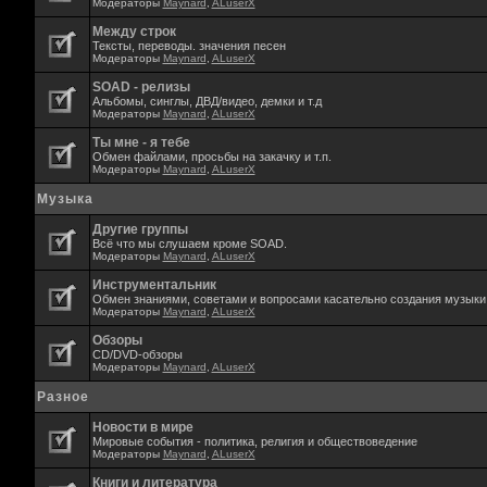
Модераторы
Maynard
,
ALuserX
Между строк
Тексты, переводы. значения песен
Модераторы
Maynard
,
ALuserX
SOAD - релизы
Альбомы, синглы, ДВД/видео, демки и т.д
Модераторы
Maynard
,
ALuserX
Ты мне - я тебе
Обмен файлами, просьбы на закачку и т.п.
Модераторы
Maynard
,
ALuserX
Музыка
Другие группы
Всё что мы слушаем кроме SOAD.
Модераторы
Maynard
,
ALuserX
Инструментальник
Обмен знаниями, советами и вопросами касательно создания музыки,
Модераторы
Maynard
,
ALuserX
Обзоры
CD/DVD-обзоры
Модераторы
Maynard
,
ALuserX
Разное
Новости в мире
Мировые события - политика, религия и обществоведение
Модераторы
Maynard
,
ALuserX
Книги и литература