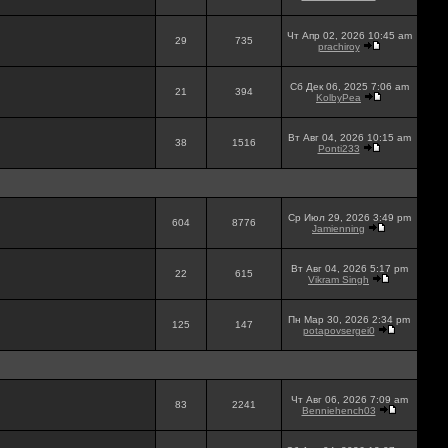
Чт Апр 02, 2026 10:45 am
29
735
prachiroy
Сб Дек 06, 2025 7:06 am
21
394
KolbyPea
Вт Авг 04, 2026 10:15 am
38
1516
Ponti233
Ср Июл 29, 2026 3:49 pm
604
8776
Jamienning
Вт Авг 04, 2026 5:17 pm
22
615
Vikram Singh
Пн Мар 30, 2026 2:34 pm
125
147
potapovsergei0
Чт Авг 06, 2026 7:09 am
83
2241
Benniehench03