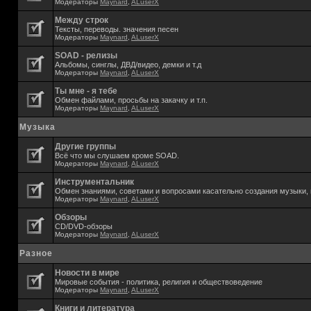
Модераторы
Maynard
,
ALuserX
Между строк
Тексты, переводы. значения песен
Модераторы
Maynard
,
ALuserX
SOAD - релизы
Альбомы, синглы, ДВД/видео, демки и т.д
Модераторы
Maynard
,
ALuserX
Ты мне - я тебе
Обмен файлами, просьбы на закачку и т.п.
Модераторы
Maynard
,
ALuserX
Музыка
Другие группы
Всё что мы слушаем кроме SOAD.
Модераторы
Maynard
,
ALuserX
Инструментальник
Обмен знаниями, советами и вопросами касательно создания музыки, 
Модераторы
Maynard
,
ALuserX
Обзоры
CD/DVD-обзоры
Модераторы
Maynard
,
ALuserX
Разное
Новости в мире
Мировые события - политика, религия и обществоведение
Модераторы
Maynard
,
ALuserX
Книги и литература