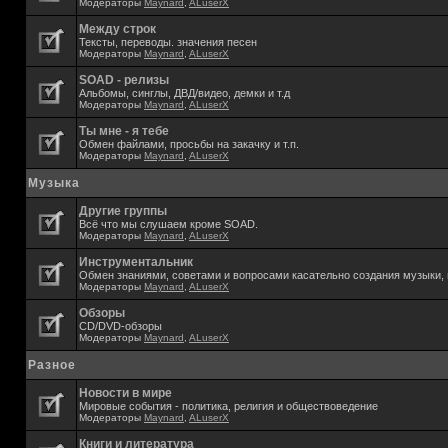
Модераторы
Maynard
,
ALuserX
Между строк
Тексты, переводы. значения песен
Модераторы
Maynard
,
ALuserX
SOAD - релизы
Альбомы, синглы, ДВД/видео, демки и т.д
Модераторы
Maynard
,
ALuserX
Ты мне - я тебе
Обмен файлами, просьбы на закачку и т.п.
Модераторы
Maynard
,
ALuserX
Музыка
Другие группы
Всё что мы слушаем кроме SOAD.
Модераторы
Maynard
,
ALuserX
Инструментальник
Обмен знаниями, советами и вопросами касательно создания музыки, 
Модераторы
Maynard
,
ALuserX
Обзоры
CD/DVD-обзоры
Модераторы
Maynard
,
ALuserX
Разное
Новости в мире
Мировые события - политика, религия и обществоведение
Модераторы
Maynard
,
ALuserX
Книги и литература