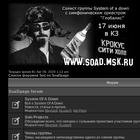
Текущее время Вс Авг 09, 2026 1:13 am
Список форумов Serj on SoaDpage
Форум
SoaDpage forum
System Of A Down
Всё о System Of A Down.
Новости, статьи и прочее.
Модераторы
Maynard
,
ALuserX
,
Del Piero
Solo Projects
Обсуждение всего, что связано с сольными проектами участников гру
Модераторы
Maynard
,
ALuserX
Члены группы
Темы, касающиеся непосредственно одного из членов группы.