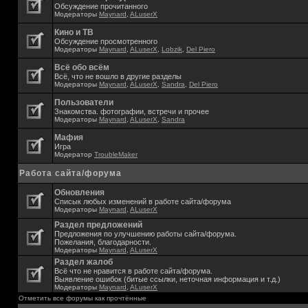
Обсуждение прочитанного
Модераторы
Maynard
,
ALuserX
Кино и ТВ
Обсуждение просмотренного
Модераторы
Maynard
,
ALuserX
,
Lobzik
,
Del Piero
Всё обо всём
Всё, что не вошло в другие разделы
Модераторы
Maynard
,
ALuserX
,
Sandra
,
Del Piero
Пользователи
Знакомства. фотографии, встречи и прочее
Модераторы
Maynard
,
ALuserX
,
Sandra
Мафия
Игра
Модератор
TroubleMaker
Работа сайта/форума
Обновления
Списык любых изменений в работе сайта/форума
Модераторы
Maynard
,
ALuserX
Раздел предложений
Предложения по улучшению работы сайта/форума.
Пожелания, благодарности.
Модераторы
Maynard
,
ALuserX
Раздел жалоб
Всё что не нравится в работе сайта/форума.
Выявление ошибок (битые ссылки, неточная информация и т.д.)
Модераторы
Maynard
,
ALuserX
Отметить все форумы как прочтённые