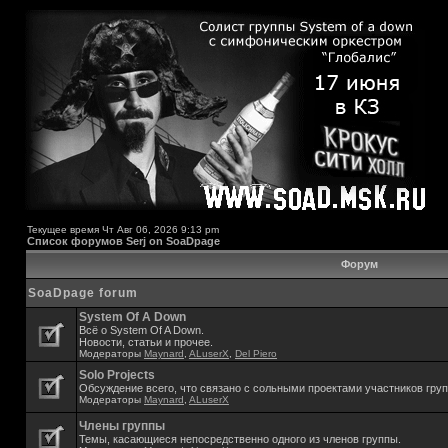
Текущее время Чт Авг 06, 2026 9:13 pm
Список форумов Serj on SoaDpage
Форум
SoaDpage forum
System Of A Down
Всё о System Of A Down.
Новости, статьи и прочее.
Модераторы
Maynard
,
ALuserX
,
Del Piero
Solo Projects
Обсуждение всего, что связано с сольными проектами участников гру
Модераторы
Maynard
,
ALuserX
Члены группы
Темы, касающиеся непосредственно одного из членов группы.