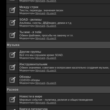
Модераторы
Maynard
,
ALuserX
Между строк
Тексты, переводы. значения песен
Модераторы
Maynard
,
ALuserX
SOAD - релизы
Альбомы, синглы, ДВД/видео, демки и т.д
Модераторы
Maynard
,
ALuserX
Ты мне - я тебе
Обмен файлами, просьбы на закачку и т.п.
Модераторы
Maynard
,
ALuserX
Музыка
Другие группы
Всё что мы слушаем кроме SOAD.
Модераторы
Maynard
,
ALuserX
Инструментальник
Обмен знаниями, советами и вопросами касательно создания музыки, 
Модераторы
Maynard
,
ALuserX
Обзоры
CD/DVD-обзоры
Модераторы
Maynard
,
ALuserX
Разное
Новости в мире
Мировые события - политика, религия и обществоведение
Модераторы
Maynard
,
ALuserX
Книги и литература