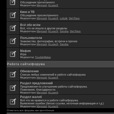
Обсуждение прочитанного
Модераторы
Maynard
,
ALuserX
Кино и ТВ
Обсуждение просмотренного
Модераторы
Maynard
,
ALuserX
,
Lobzik
,
Del Piero
Всё обо всём
Всё, что не вошло в другие разделы
Модераторы
Maynard
,
ALuserX
,
Sandra
,
Del Piero
Пользователи
Знакомства. фотографии, встречи и прочее
Модераторы
Maynard
,
ALuserX
,
Sandra
Мафия
Игра
Модератор
TroubleMaker
Работа сайта/форума
Обновления
Списык любых изменений в работе сайта/форума
Модераторы
Maynard
,
ALuserX
Раздел предложений
Предложения по улучшению работы сайта/форума.
Пожелания, благодарности.
Модераторы
Maynard
,
ALuserX
Раздел жалоб
Всё что не нравится в работе сайта/форума.
Выявление ошибок (битые ссылки, неточная информация и т.д.)
Модераторы
Maynard
,
ALuserX
Отметить все форумы как прочтённые