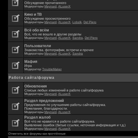
Обсуждение прочитанного
Модераторы
Maynard
,
ALuserX
Кино и ТВ
Обсуждение просмотренного
Модераторы
Maynard
,
ALuserX
,
Lobzik
,
Del Piero
Всё обо всём
Всё, что не вошло в другие разделы
Модераторы
Maynard
,
ALuserX
,
Sandra
,
Del Piero
Пользователи
Знакомства. фотографии, встречи и прочее
Модераторы
Maynard
,
ALuserX
,
Sandra
Мафия
Игра
Модератор
TroubleMaker
Работа сайта/форума
Обновления
Списык любых изменений в работе сайта/форума
Модераторы
Maynard
,
ALuserX
Раздел предложений
Предложения по улучшению работы сайта/форума.
Пожелания, благодарности.
Модераторы
Maynard
,
ALuserX
Раздел жалоб
Всё что не нравится в работе сайта/форума.
Выявление ошибок (битые ссылки, неточная информация и т.д.)
Модераторы
Maynard
,
ALuserX
Отметить все форумы как прочтённые