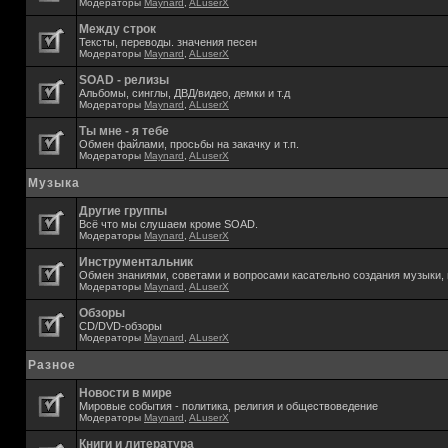
Модераторы
Maynard
,
ALuserX
Между строк
Тексты, переводы. значения песен
Модераторы
Maynard
,
ALuserX
SOAD - релизы
Альбомы, синглы, ДВД/видео, демки и т.д
Модераторы
Maynard
,
ALuserX
Ты мне - я тебе
Обмен файлами, просьбы на закачку и т.п.
Модераторы
Maynard
,
ALuserX
Музыка
Другие группы
Всё что мы слушаем кроме SOAD.
Модераторы
Maynard
,
ALuserX
Инструментальник
Обмен знаниями, советами и вопросами касательно создания музыки, 
Модераторы
Maynard
,
ALuserX
Обзоры
CD/DVD-обзоры
Модераторы
Maynard
,
ALuserX
Разное
Новости в мире
Мировые события - политика, религия и обществоведение
Модераторы
Maynard
,
ALuserX
Книги и литература