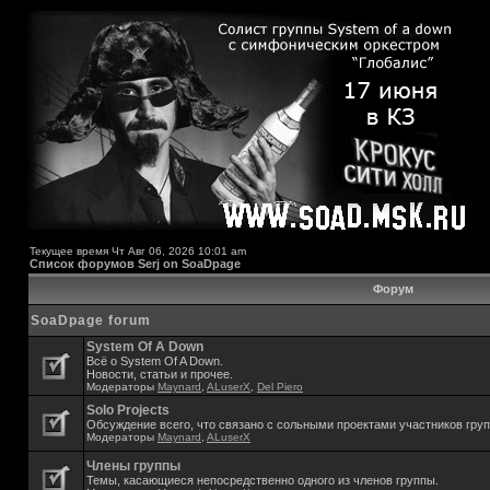
Текущее время Чт Авг 06, 2026 10:01 am
Список форумов Serj on SoaDpage
Форум
SoaDpage forum
System Of A Down
Всё о System Of A Down.
Новости, статьи и прочее.
Модераторы
Maynard
,
ALuserX
,
Del Piero
Solo Projects
Обсуждение всего, что связано с сольными проектами участников гру
Модераторы
Maynard
,
ALuserX
Члены группы
Темы, касающиеся непосредственно одного из членов группы.