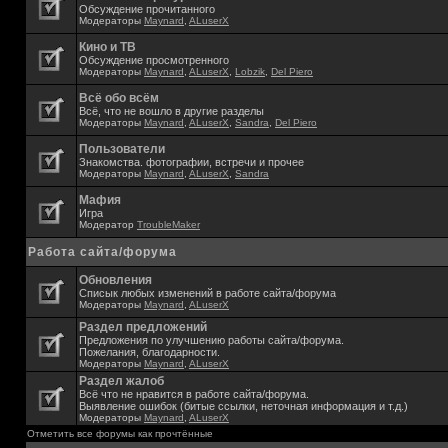
Обсуждение прочитанного
Модераторы
Maynard
,
ALuserX
Кино и ТВ
Обсуждение просмотренного
Модераторы
Maynard
,
ALuserX
,
Lobzik
,
Del Piero
Всё обо всём
Всё, что не вошло в другие разделы
Модераторы
Maynard
,
ALuserX
,
Sandra
,
Del Piero
Пользователи
Знакомства. фотографии, встречи и прочее
Модераторы
Maynard
,
ALuserX
,
Sandra
Мафия
Игра
Модератор
TroubleMaker
Работа сайта/форума
Обновления
Списык любых изменений в работе сайта/форума
Модераторы
Maynard
,
ALuserX
Раздел предложений
Предложения по улучшению работы сайта/форума.
Пожелания, благодарности.
Модераторы
Maynard
,
ALuserX
Раздел жалоб
Всё что не нравится в работе сайта/форума.
Выявление ошибок (битые ссылки, неточная информация и т.д.)
Модераторы
Maynard
,
ALuserX
Отметить все форумы как прочтённые