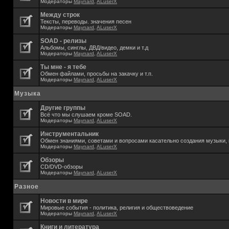
Модераторы
Maynard
,
ALuserX
Между строк
Тексты, переводы. значения песен
Модераторы
Maynard
,
ALuserX
SOAD - релизы
Альбомы, синглы, ДВД/видео, демки и т.д
Модераторы
Maynard
,
ALuserX
Ты мне - я тебе
Обмен файлами, просьбы на закачку и т.п.
Модераторы
Maynard
,
ALuserX
Музыка
Другие группы
Всё что мы слушаем кроме SOAD.
Модераторы
Maynard
,
ALuserX
Инструментальник
Обмен знаниями, советами и вопросами касательно создания музыки, 
Модераторы
Maynard
,
ALuserX
Обзоры
CD/DVD-обзоры
Модераторы
Maynard
,
ALuserX
Разное
Новости в мире
Мировые события - политика, религия и обществоведение
Модераторы
Maynard
,
ALuserX
Книги и литература