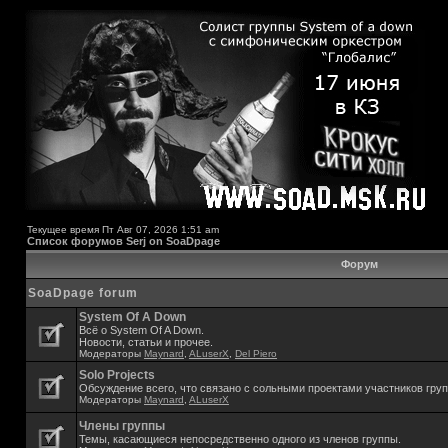
Текущее время Пт Авг 07, 2026 1:51 am
Список форумов Serj on SoaDpage
Форум
SoaDpage forum
System Of A Down
Всё о System Of A Down.
Новости, статьи и прочее.
Модераторы
Maynard
,
ALuserX
,
Del Piero
Solo Projects
Обсуждение всего, что связано с сольными проектами участников гру
Модераторы
Maynard
,
ALuserX
Члены группы
Темы, касающиеся непосредственно одного из членов группы.