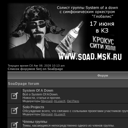
Текущее время Сб Авг 08, 2026 10:13 am
Список форумов Serj on SoaDpage
Форум
SoaDpage forum
System Of A Down
Всё о System Of A Down.
Новости, статьи и прочее.
Модераторы
Maynard
,
ALuserX
,
Del Piero
Solo Projects
Обсуждение всего, что связано с сольными проектами участников гру
Модераторы
Maynard
,
ALuserX
Члены группы
Темы, касающиеся непосредственно одного из членов группы.