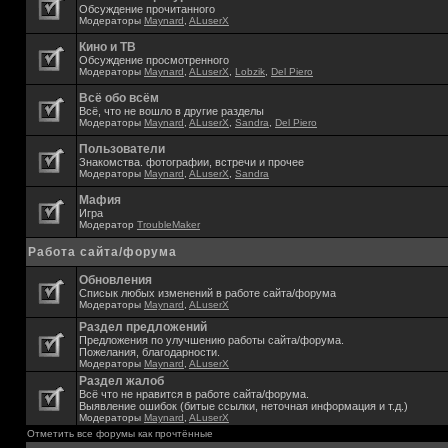
Обсуждение прочитанного
Модераторы
Maynard
,
ALuserX
Кино и ТВ
Обсуждение просмотренного
Модераторы
Maynard
,
ALuserX
,
Lobzik
,
Del Piero
Всё обо всём
Всё, что не вошло в другие разделы
Модераторы
Maynard
,
ALuserX
,
Sandra
,
Del Piero
Пользователи
Знакомства. фотографии, встречи и прочее
Модераторы
Maynard
,
ALuserX
,
Sandra
Мафия
Игра
Модератор
TroubleMaker
Работа сайта/форума
Обновления
Списык любых изменений в работе сайта/форума
Модераторы
Maynard
,
ALuserX
Раздел предложений
Предложения по улучшению работы сайта/форума.
Пожелания, благодарности.
Модераторы
Maynard
,
ALuserX
Раздел жалоб
Всё что не нравится в работе сайта/форума.
Выявление ошибок (битые ссылки, неточная информация и т.д.)
Модераторы
Maynard
,
ALuserX
Отметить все форумы как прочтённые