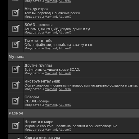
Модераторы
Maynard
,
ALuserX
Между строк
Тексты, переводы. значения песен
Модераторы
Maynard
,
ALuserX
SOAD - релизы
Альбомы, синглы, ДВД/видео, демки и т.д
Модераторы
Maynard
,
ALuserX
Ты мне - я тебе
Обмен файлами, просьбы на закачку и т.п.
Модераторы
Maynard
,
ALuserX
Музыка
Другие группы
Всё что мы слушаем кроме SOAD.
Модераторы
Maynard
,
ALuserX
Инструментальник
Обмен знаниями, советами и вопросами касательно создания музыки, 
Модераторы
Maynard
,
ALuserX
Обзоры
CD/DVD-обзоры
Модераторы
Maynard
,
ALuserX
Разное
Новости в мире
Мировые события - политика, религия и обществоведение
Модераторы
Maynard
,
ALuserX
Книги и литература