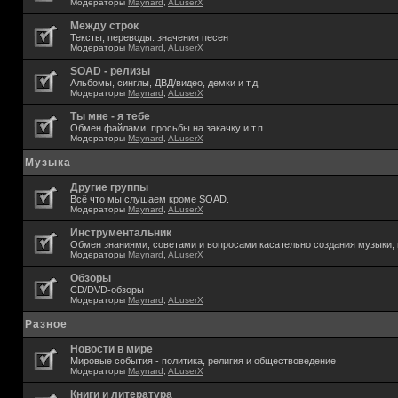
Модераторы
Maynard
,
ALuserX
Между строк
Тексты, переводы. значения песен
Модераторы
Maynard
,
ALuserX
SOAD - релизы
Альбомы, синглы, ДВД/видео, демки и т.д
Модераторы
Maynard
,
ALuserX
Ты мне - я тебе
Обмен файлами, просьбы на закачку и т.п.
Модераторы
Maynard
,
ALuserX
Музыка
Другие группы
Всё что мы слушаем кроме SOAD.
Модераторы
Maynard
,
ALuserX
Инструментальник
Обмен знаниями, советами и вопросами касательно создания музыки, 
Модераторы
Maynard
,
ALuserX
Обзоры
CD/DVD-обзоры
Модераторы
Maynard
,
ALuserX
Разное
Новости в мире
Мировые события - политика, религия и обществоведение
Модераторы
Maynard
,
ALuserX
Книги и литература