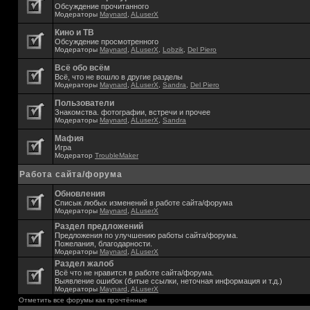
Обсуждение прочитанного
Модераторы
Maynard
,
ALuserX
Кино и ТВ
Обсуждение просмотренного
Модераторы
Maynard
,
ALuserX
,
Lobzik
,
Del Piero
Всё обо всём
Всё, что не вошло в другие разделы
Модераторы
Maynard
,
ALuserX
,
Sandra
,
Del Piero
Пользователи
Знакомства. фотографии, встречи и прочее
Модераторы
Maynard
,
ALuserX
,
Sandra
Мафия
Игра
Модератор
TroubleMaker
Работа сайта/форума
Обновления
Списык любых изменений в работе сайта/форума
Модераторы
Maynard
,
ALuserX
Раздел предложений
Предложения по улучшению работы сайта/форума.
Пожелания, благодарности.
Модераторы
Maynard
,
ALuserX
Раздел жалоб
Всё что не нравится в работе сайта/форума.
Выявление ошибок (битые ссылки, неточная информация и т.д.)
Модераторы
Maynard
,
ALuserX
Отметить все форумы как прочтённые