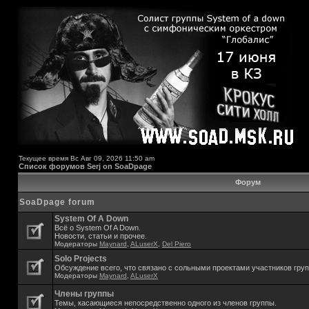
Текущее время Вс Авг 09, 2026 11:50 am
Список форумов Serj on SoaDpage
Форум
SoaDpage forum
System Of A Down
Всё о System Of A Down.
Новости, статьи и прочее.
Модераторы
Maynard
,
ALuserX
,
Del Piero
Solo Projects
Обсуждение всего, что связано с сольными проектами участников гру
Модераторы
Maynard
,
ALuserX
Члены группы
Темы, касающиеся непосредственно одного из членов группы.