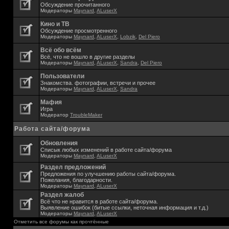
Обсуждение прочитанного
Модераторы
Maynard
,
ALuserX
Кино и ТВ
Обсуждение просмотренного
Модераторы
Maynard
,
ALuserX
,
Lobzik
,
Del Piero
Всё обо всём
Всё, что не вошло в другие разделы
Модераторы
Maynard
,
ALuserX
,
Sandra
,
Del Piero
Пользователи
Знакомства. фотографии, встречи и прочее
Модераторы
Maynard
,
ALuserX
,
Sandra
Мафия
Игра
Модератор
TroubleMaker
Работа сайта/форума
Обновления
Списык любых изменений в работе сайта/форума
Модераторы
Maynard
,
ALuserX
Раздел предложений
Предложения по улучшению работы сайта/форума.
Пожелания, благодарности.
Модераторы
Maynard
,
ALuserX
Раздел жалоб
Всё что не нравится в работе сайта/форума.
Выявление ошибок (битые ссылки, неточная информация и т.д.)
Модераторы
Maynard
,
ALuserX
Отметить все форумы как прочтённые