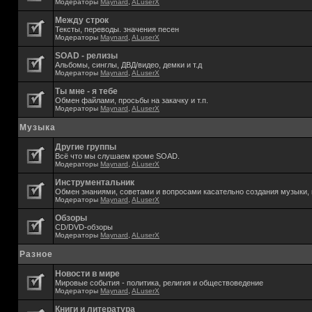
Модераторы
Maynard
,
ALuserX
Между строк
Тексты, переводы. значения песен
Модераторы
Maynard
,
ALuserX
SOAD - релизы
Альбомы, синглы, ДВД/видео, демки и т.д
Модераторы
Maynard
,
ALuserX
Ты мне - я тебе
Обмен файлами, просьбы на закачку и т.п.
Модераторы
Maynard
,
ALuserX
Музыка
Другие группы
Всё что мы слушаем кроме SOAD.
Модераторы
Maynard
,
ALuserX
Инструментальник
Обмен знаниями, советами и вопросами касательно создания музыки, 
Модераторы
Maynard
,
ALuserX
Обзоры
CD/DVD-обзоры
Модераторы
Maynard
,
ALuserX
Разное
Новости в мире
Мировые события - политика, религия и обществоведение
Модераторы
Maynard
,
ALuserX
Книги и литература