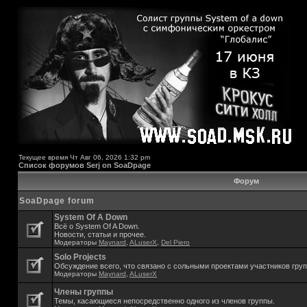
Текущее время Чт Авг 06, 2026 1:32 pm
Список форумов Serj on SoaDpage
Форум
SoaDpage forum
System Of A Down
Всё о System Of A Down.
Новости, статьи и прочее.
Модераторы
Maynard
,
ALuserX
,
Del Piero
Solo Projects
Обсуждение всего, что связано с сольными проектами участников гру
Модераторы
Maynard
,
ALuserX
Члены группы
Темы, касающиеся непосредственно одного из членов группы.