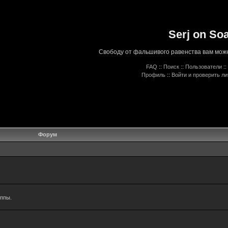
Serj on So
Свободу от фальшивого равенства вам може
FAQ
::
Поиск
::
Пользователи
::
Профиль
::
Войти и проверить л
Форум
уппы.