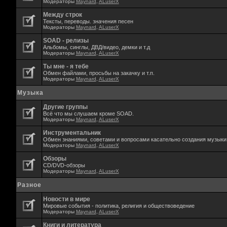
Модераторы
Maynard
,
ALuserX
Между строк
Тексты, переводы. значения песен
Модераторы
Maynard
,
ALuserX
SOAD - релизы
Альбомы, синглы, ДВД/видео, демки и т.д
Модераторы
Maynard
,
ALuserX
Ты мне - я тебе
Обмен файлами, просьбы на закачку и т.п.
Модераторы
Maynard
,
ALuserX
Музыка
Другие группы
Всё что мы слушаем кроме SOAD.
Модераторы
Maynard
,
ALuserX
Инструментальник
Обмен знаниями, советами и вопросами касательно создания музыки,
Модераторы
Maynard
,
ALuserX
Обзоры
CD/DVD-обзоры
Модераторы
Maynard
,
ALuserX
Разное
Новости в мире
Мировые события - политика, религия и обществоведение
Модераторы
Maynard
,
ALuserX
Книги и литература