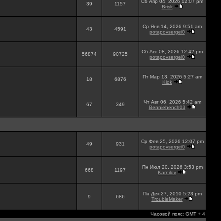
Сб Апр 04, 2026 12:07 pm
39
1157
Brisk
Ср Янв 14, 2026 9:51 am
43
4591
potapovsergei0
Сб Авг 08, 2026 12:42 pm
56874
90725
potapovsergei0
Пт Мар 13, 2026 5:27 am
18
6876
Klok
Чт Авг 06, 2026 5:42 am
67
349
Benniehench03
Ср Фев 25, 2026 12:07 pm
49
931
potapovsergei0
Пн Июл 20, 2026 3:53 pm
668
1197
Karnilov
Пн Дек 27, 2010 5:23 pm
9
686
TroubleMaker
Часовой пояс: GMT + 4