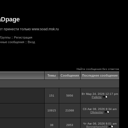
aDpage
т принести только www.soad.msk.ru
Группы
::
Регистрация
ичные сообщения
::
Вход
Найти сообщения без ответов
Темы
Сообщения
Последнее сообщение
Вт Мар 24, 2026 12:17 pm
151
5956
Pallette
Сб Авг 08, 2026 8:34 am
10915
21068
Oliviaotter
Чт Авг 06, 2026 8:01 am
38
2953
Benniehench03