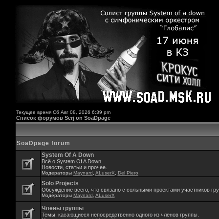
Текущее время Сб Авг 08, 2026 6:39 pm
Список форумов Serj on SoaDpage
SoaDpage forum
System Of A Down
Всё о System Of A Down.
Новости, статьи и прочее.
Модераторы
Maynard
,
ALuserX
,
Del Piero
Solo Projects
Обсуждение всего, что связано с сольными проектами участников гр
Модераторы
Maynard
,
ALuserX
Члены группы
Темы, касающиеся непосредственно одного из членов группы.