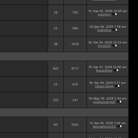
Чт Апр 02, 2026 10:45 am
29
735
prachiroy
Сб Дек 06, 2025 7:06 am
21
394
KolbyPea
Вт Авг 04, 2026 10:15 am
38
1516
Ponti233
Пт Авг 07, 2026 11:06 am
605
8777
BaxterDrive
Вт Авг 04, 2026 5:17 pm
22
615
Vikram Singh
Пн Мар 30, 2026 2:34 pm
125
147
potapovsergei0
Чт Авг 06, 2026 7:09 am
83
2241
Benniehench03