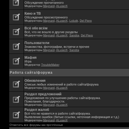
Обсуждение прочитанного
Модераторы
Maynard
,
ALuserX
Кино и ТВ
Обсуждение просмотренного
Модераторы
Maynard
,
ALuserX
,
Lobzik
,
Del Piero
Всё обо всём
Всё, что не вошло в другие разделы
Модераторы
Maynard
,
ALuserX
,
Sandra
,
Del Piero
Пользователи
Знакомства. фотографии, встречи и прочее
Модераторы
Maynard
,
ALuserX
,
Sandra
Мафия
Игра
Модератор
TroubleMaker
Работа сайта/форума
Обновления
Списык любых изменений в работе сайта/форума
Модераторы
Maynard
,
ALuserX
Раздел предложений
Предложения по улучшению работы сайта/форума.
Пожелания, благодарности.
Модераторы
Maynard
,
ALuserX
Раздел жалоб
Всё что не нравится в работе сайта/форума.
Выявление ошибок (битые ссылки, неточная информация и т.д.)
Модераторы
Maynard
,
ALuserX
Отметить все форумы как прочтённые