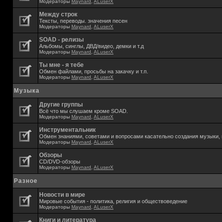
Модераторы
Maynard
,
ALuserX
Между строк
Тексты, переводы. значения песен
Модераторы
Maynard
,
ALuserX
SOAD - релизы
Альбомы, синглы, ДВД/видео, демки и т.д
Модераторы
Maynard
,
ALuserX
Ты мне - я тебе
Обмен файлами, просьбы на закачку и т.п.
Модераторы
Maynard
,
ALuserX
Музыка
Другие группы
Всё что мы слушаем кроме SOAD.
Модераторы
Maynard
,
ALuserX
Инструментальник
Обмен знаниями, советами и вопросами касательно создания музыки, 
Модераторы
Maynard
,
ALuserX
Обзоры
CD/DVD-обзоры
Модераторы
Maynard
,
ALuserX
Разное
Новости в мире
Мировые события - политика, религия и обществоведение
Модераторы
Maynard
,
ALuserX
Книги и литература