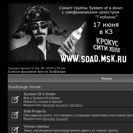
Текущее время Сб Авг 08, 2026 4:50 pm
Список форумов Serj on SoaDpage
Форум
SoaDpage forum
System Of A Down
Всё о System Of A Down.
Новости, статьи и прочее.
Модераторы
Maynard
,
ALuserX
,
Del Piero
Solo Projects
Обсуждение всего, что связано с сольными проектами участников гру
Модераторы
Maynard
,
ALuserX
Члены группы
Темы, касающиеся непосредственно одного из членов группы.