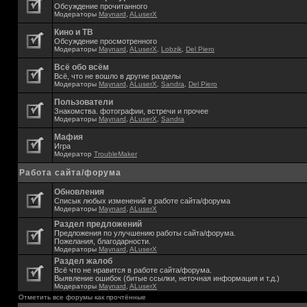
Обсуждение прочитанного
Модераторы
Maynard
,
ALuserX
Кино и ТВ
Обсуждение просмотренного
Модераторы
Maynard
,
ALuserX
,
Lobzik
,
Del Piero
Всё обо всём
Всё, что не вошло в другие разделы
Модераторы
Maynard
,
ALuserX
,
Sandra
,
Del Piero
Пользователи
Знакомства. фотографии, встречи и прочее
Модераторы
Maynard
,
ALuserX
,
Sandra
Мафия
Игра
Модератор
TroubleMaker
Работа сайта/форума
Обновления
Списык любых изменений в работе сайта/форума
Модераторы
Maynard
,
ALuserX
Раздел предложений
Предложения по улучшению работы сайта/форума.
Пожелания, благодарности.
Модераторы
Maynard
,
ALuserX
Раздел жалоб
Всё что не нравится в работе сайта/форума.
Выявление ошибок (битые ссылки, неточная информация и т.д.)
Модераторы
Maynard
,
ALuserX
Отметить все форумы как прочтённые