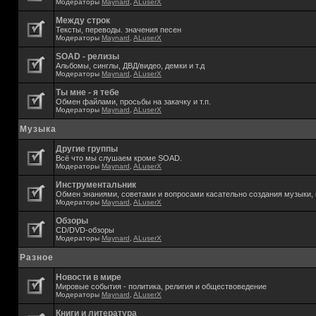
Модераторы
Maynard
,
ALuserX
Между строк
Тексты, переводы. значения песен
Модераторы
Maynard
,
ALuserX
SOAD - релизы
Альбомы, синглы, ДВД/видео, демки и т.д
Модераторы
Maynard
,
ALuserX
Ты мне - я тебе
Обмен файлами, просьбы на закачку и т.п.
Модераторы
Maynard
,
ALuserX
Музыка
Другие группы
Всё что мы слушаем кроме SOAD.
Модераторы
Maynard
,
ALuserX
Инструментальник
Обмен знаниями, советами и вопросами касательно создания музыки, 
Модераторы
Maynard
,
ALuserX
Обзоры
CD/DVD-обзоры
Модераторы
Maynard
,
ALuserX
Разное
Новости в мире
Мировые события - политика, религия и обществоведение
Модераторы
Maynard
,
ALuserX
Книги и литература