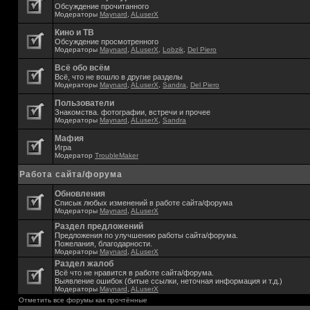
Обсуждение прочитанного
Модераторы
Maynard
,
ALuserX
Кино и ТВ
Обсуждение просмотренного
Модераторы
Maynard
,
ALuserX
,
Lobzik
,
Del Piero
Всё обо всём
Всё, что не вошло в другие разделы
Модераторы
Maynard
,
ALuserX
,
Sandra
,
Del Piero
Пользователи
Знакомства. фотографии, встречи и прочее
Модераторы
Maynard
,
ALuserX
,
Sandra
Мафия
Игра
Модератор
TroubleMaker
Работа сайта/форума
Обновления
Списык любых изменений в работе сайта/форума
Модераторы
Maynard
,
ALuserX
Раздел предложений
Предложения по улучшению работы сайта/форума.
Пожелания, благодарности.
Модераторы
Maynard
,
ALuserX
Раздел жалоб
Всё что не нравится в работе сайта/форума.
Выявление ошибок (битые ссылки, неточная информация и т.д.)
Модераторы
Maynard
,
ALuserX
Отметить все форумы как прочтённые