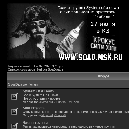
Текущее время Пт Авг 07, 2026 3:45 pm
Список форумов Serj on SoaDpage
Форум
SoaDpage forum
System Of A Down
Всё о System Of A Down.
Новости, статьи и прочее.
Модераторы
Maynard
,
ALuserX
,
Del Piero
Solo Projects
Обсуждение всего, что связано с сольными проектами участников гру
Модераторы
Maynard
,
ALuserX
Члены группы
Темы, касающиеся непосредственно одного из членов группы.