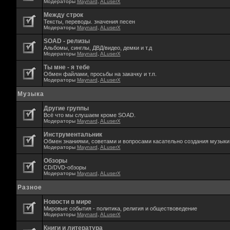
Модераторы
Maynard
,
ALuserX
Между строк
Тексты, переводы. значения песен
Модераторы
Maynard
,
ALuserX
SOAD - релизы
Альбомы, синглы, ДВД/видео, демки и т.д
Модераторы
Maynard
,
ALuserX
Ты мне - я тебе
Обмен файлами, просьбы на закачку и т.п.
Модераторы
Maynard
,
ALuserX
Музыка
Другие группы
Всё что мы слушаем кроме SOAD.
Модераторы
Maynard
,
ALuserX
Инструментальник
Обмен знаниями, советами и вопросами касательно создания музыки,
Модераторы
Maynard
,
ALuserX
Обзоры
CD/DVD-обзоры
Модераторы
Maynard
,
ALuserX
Разное
Новости в мире
Мировые события - политика, религия и обществоведение
Модераторы
Maynard
,
ALuserX
Книги и литература