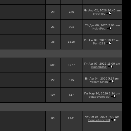
Чт Апр 02, 2026 10:45 am
29
735
prachiroy
Сб Дек 06, 2025 7:06 am
21
394
KolbyPea
Вт Авг 04, 2026 10:15 am
38
1516
Ponti233
Пт Авг 07, 2026 11:06 am
605
8777
BaxterDrive
Вт Авг 04, 2026 5:17 pm
22
615
Vikram Singh
Пн Мар 30, 2026 2:34 pm
125
147
potapovsergei0
Чт Авг 06, 2026 7:09 am
83
2241
Benniehench03