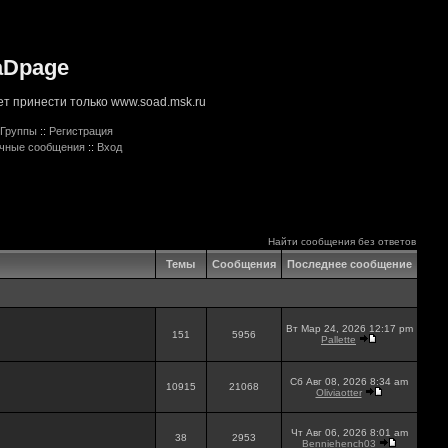
aDpage
т принести только www.soad.msk.ru
Группы
::
Регистрация
ичные сообщения
::
Вход
Найти сообщения без ответов
Темы
Сообщения
Последнее сообщение
Вт Мар 24, 2026 12:17 pm
151
5956
Pallette
Сб Авг 08, 2026 8:34 am
10915
21068
Oliviaotter
Чт Авг 06, 2026 8:01 am
38
2953
Benniehench03