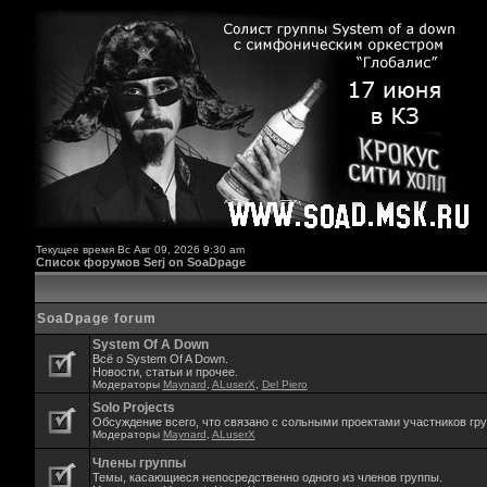
Текущее время Вс Авг 09, 2026 9:30 am
Список форумов Serj on SoaDpage
SoaDpage forum
System Of A Down
Всё о System Of A Down.
Новости, статьи и прочее.
Модераторы
Maynard
,
ALuserX
,
Del Piero
Solo Projects
Обсуждение всего, что связано с сольными проектами участников гр
Модераторы
Maynard
,
ALuserX
Члены группы
Темы, касающиеся непосредственно одного из членов группы.