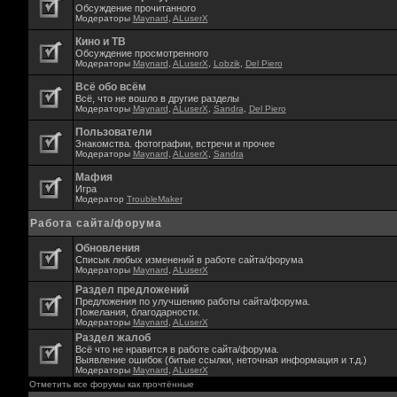
Обсуждение прочитанного
Модераторы
Maynard
,
ALuserX
Кино и ТВ
Обсуждение просмотренного
Модераторы
Maynard
,
ALuserX
,
Lobzik
,
Del Piero
Всё обо всём
Всё, что не вошло в другие разделы
Модераторы
Maynard
,
ALuserX
,
Sandra
,
Del Piero
Пользователи
Знакомства. фотографии, встречи и прочее
Модераторы
Maynard
,
ALuserX
,
Sandra
Мафия
Игра
Модератор
TroubleMaker
Работа сайта/форума
Обновления
Списык любых изменений в работе сайта/форума
Модераторы
Maynard
,
ALuserX
Раздел предложений
Предложения по улучшению работы сайта/форума.
Пожелания, благодарности.
Модераторы
Maynard
,
ALuserX
Раздел жалоб
Всё что не нравится в работе сайта/форума.
Выявление ошибок (битые ссылки, неточная информация и т.д.)
Модераторы
Maynard
,
ALuserX
Отметить все форумы как прочтённые