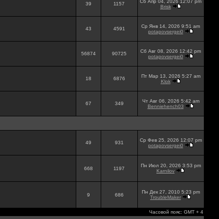
Сб Апр 04, 2026 12:07 pm
39
1157
Brisk
Ср Янв 14, 2026 9:51 am
43
4591
potapovsergei0
Сб Авг 08, 2026 12:42 pm
56874
90725
potapovsergei0
Пт Мар 13, 2026 5:27 am
18
6876
Klok
Чт Авг 06, 2026 5:42 am
67
349
Benniehench03
Ср Фев 25, 2026 12:07 pm
49
931
potapovsergei0
Пн Июл 20, 2026 3:53 pm
668
1197
Karnilov
Пн Дек 27, 2010 5:23 pm
9
686
TroubleMaker
Часовой пояс: GMT + 4