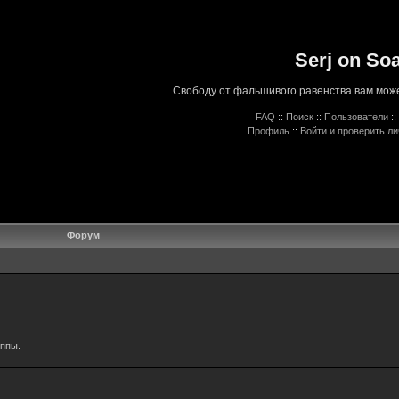
Serj on So
Свободу от фальшивого равенства вам може
FAQ
::
Поиск
::
Пользователи
::
Профиль
::
Войти и проверить л
Форум
уппы.