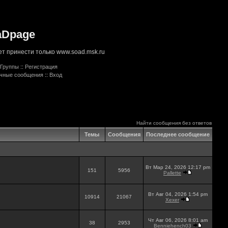
aDpage
т принести только www.soad.msk.ru
Группы
::
Регистрация
ичные сообщения
::
Вход
Найти сообщения без ответов
Темы
Сообщения
Последнее сообщение
Вт Мар 24, 2026 12:17 pm
151
5956
Pallette
Вт Авг 04, 2026 1:54 pm
10914
21067
Xexer
Чт Авг 06, 2026 8:01 am
38
2953
Benniehench03