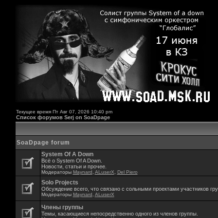
Текущее время Пт Авг 07, 2026 10:40 pm
Список форумов Serj on SoaDpage
SoaDpage forum
System Of A Down
Всё о System Of A Down.
Новости, статьи и прочее.
Модераторы
Maynard
,
ALuserX
,
Del Piero
Solo Projects
Обсуждение всего, что связано с сольными проектами участников гр
Модераторы
Maynard
,
ALuserX
Члены группы
Темы, касающиеся непосредственно одного из членов группы.