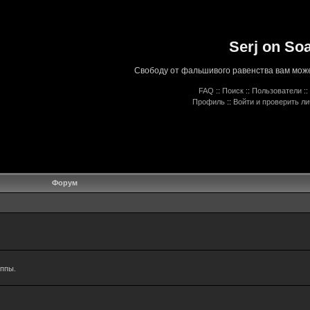
Serj on So
Свободу от фальшивого равенства вам може
FAQ
::
Поиск
::
Пользователи
::
Профиль
::
Войти и проверить л
Форум
уппы.