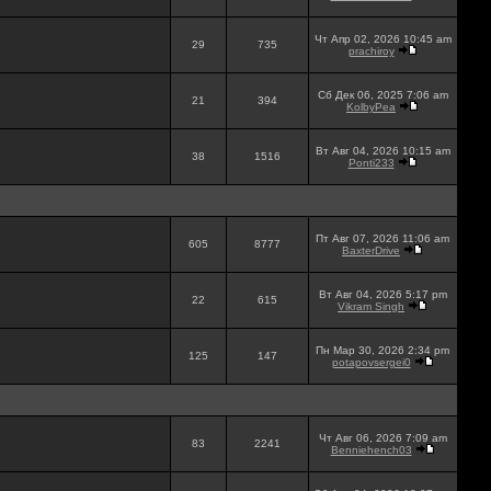
Чт Апр 02, 2026 10:45 am
29
735
prachiroy
Сб Дек 06, 2025 7:06 am
21
394
KolbyPea
Вт Авг 04, 2026 10:15 am
38
1516
Ponti233
Пт Авг 07, 2026 11:06 am
605
8777
BaxterDrive
Вт Авг 04, 2026 5:17 pm
22
615
Vikram Singh
Пн Мар 30, 2026 2:34 pm
125
147
potapovsergei0
Чт Авг 06, 2026 7:09 am
83
2241
Benniehench03