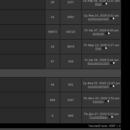
Сб Апр 04, 2026 12:07 pm
39
1157
Brisk
Ср Янв 14, 2026 9:51 am
43
4591
potapovsergei0
Пт Авг 07, 2026 6:40 pm
56873
90724
worksale
Пт Мар 13, 2026 5:27 am
18
6876
Klok
Чт Авг 06, 2026 5:42 am
67
349
Benniehench03
Ср Фев 25, 2026 12:07 pm
49
931
potapovsergei0
Пн Июл 20, 2026 3:53 pm
668
1197
Karnilov
Пн Дек 27, 2010 5:23 pm
9
686
TroubleMaker
Часовой пояс: GMT + 4