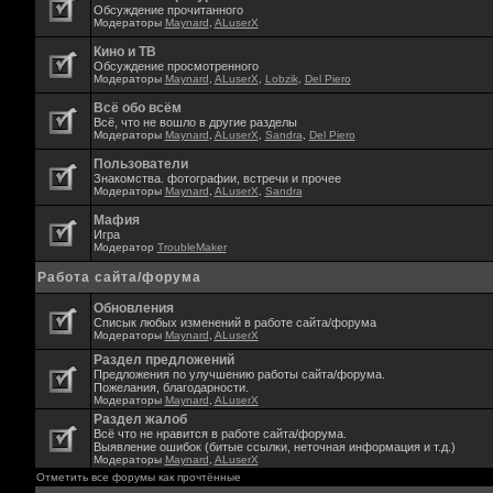
Обсуждение прочитанного
Модераторы
Maynard
,
ALuserX
Кино и ТВ
Обсуждение просмотренного
Модераторы
Maynard
,
ALuserX
,
Lobzik
,
Del Piero
Всё обо всём
Всё, что не вошло в другие разделы
Модераторы
Maynard
,
ALuserX
,
Sandra
,
Del Piero
Пользователи
Знакомства. фотографии, встречи и прочее
Модераторы
Maynard
,
ALuserX
,
Sandra
Мафия
Игра
Модератор
TroubleMaker
Работа сайта/форума
Обновления
Списык любых изменений в работе сайта/форума
Модераторы
Maynard
,
ALuserX
Раздел предложений
Предложения по улучшению работы сайта/форума.
Пожелания, благодарности.
Модераторы
Maynard
,
ALuserX
Раздел жалоб
Всё что не нравится в работе сайта/форума.
Выявление ошибок (битые ссылки, неточная информация и т.д.)
Модераторы
Maynard
,
ALuserX
Отметить все форумы как прочтённые