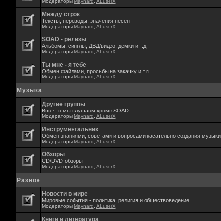
Модераторы
Maynard
,
ALuserX
Между строк
Тексты, переводы. значения песен
Модераторы
Maynard
,
ALuserX
SOAD - релизы
Альбомы, синглы, ДВД/видео, демки и т.д
Модераторы
Maynard
,
ALuserX
Ты мне - я тебе
Обмен файлами, просьбы на закачку и т.п.
Модераторы
Maynard
,
ALuserX
Музыка
Другие группы
Всё что мы слушаем кроме SOAD.
Модераторы
Maynard
,
ALuserX
Инструментальник
Обмен знаниями, советами и вопросами касательно создания музыки,
Модераторы
Maynard
,
ALuserX
Обзоры
CD/DVD-обзоры
Модераторы
Maynard
,
ALuserX
Разное
Новости в мире
Мировые события - политика, религия и обществоведение
Модераторы
Maynard
,
ALuserX
Книги и литература