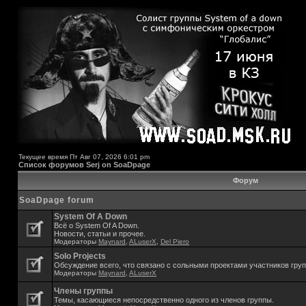
Текущее время Пт Авг 07, 2026 6:01 pm
Список форумов Serj on SoaDpage
Форум
SoaDpage forum
System Of A Down
Всё о System Of A Down.
Новости, статьи и прочее.
Модераторы
Maynard
,
ALuserX
,
Del Piero
Solo Projects
Обсуждение всего, что связано с сольными проектами участников гру
Модераторы
Maynard
,
ALuserX
Члены группы
Темы, касающиеся непосредственно одного из членов группы.