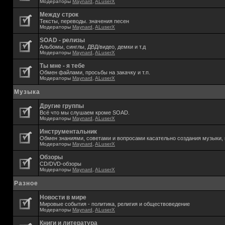
Модераторы
Maynard
,
ALuserX
Между строк
Тексты, переводы. значения песен
Модераторы
Maynard
,
ALuserX
SOAD - релизы
Альбомы, синглы, ДВД/видео, демки и т.д
Модераторы
Maynard
,
ALuserX
Ты мне - я тебе
Обмен файлами, просьбы на закачку и т.п.
Модераторы
Maynard
,
ALuserX
Музыка
Другие группы
Всё что мы слушаем кроме SOAD.
Модераторы
Maynard
,
ALuserX
Инструментальник
Обмен знаниями, советами и вопросами касательно создания музыки, 
Модераторы
Maynard
,
ALuserX
Обзоры
CD/DVD-обзоры
Модераторы
Maynard
,
ALuserX
Разное
Новости в мире
Мировые события - политика, религия и обществоведение
Модераторы
Maynard
,
ALuserX
Книги и литература