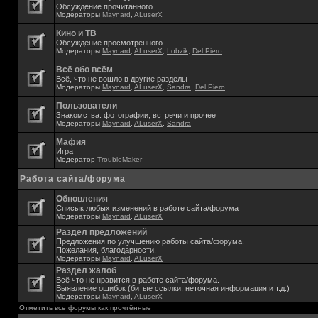
Обсуждение прочитанного
Модераторы
Maynard
,
ALuserX
Кино и ТВ
Обсуждение просмотренного
Модераторы
Maynard
,
ALuserX
,
Lobzik
,
Del Piero
Всё обо всём
Всё, что не вошло в другие разделы
Модераторы
Maynard
,
ALuserX
,
Sandra
,
Del Piero
Пользователи
Знакомства. фотографии, встречи и прочее
Модераторы
Maynard
,
ALuserX
,
Sandra
Мафия
Игра
Модератор
TroubleMaker
Работа сайта/форума
Обновления
Списык любых изменений в работе сайта/форума
Модераторы
Maynard
,
ALuserX
Раздел предложений
Предложения по улучшению работы сайта/форума.
Пожелания, благодарности.
Модераторы
Maynard
,
ALuserX
Раздел жалоб
Всё что не нравится в работе сайта/форума.
Выявление ошибок (битые ссылки, неточная информация и т.д.)
Модераторы
Maynard
,
ALuserX
Отметить все форумы как прочтённые