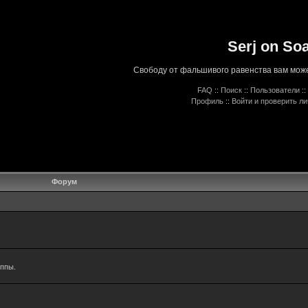
Serj on So
Свободу от фальшивого равенства вам може
FAQ
::
Поиск
::
Пользователи
::
Профиль
::
Войти и проверить л
Форум
уппы.