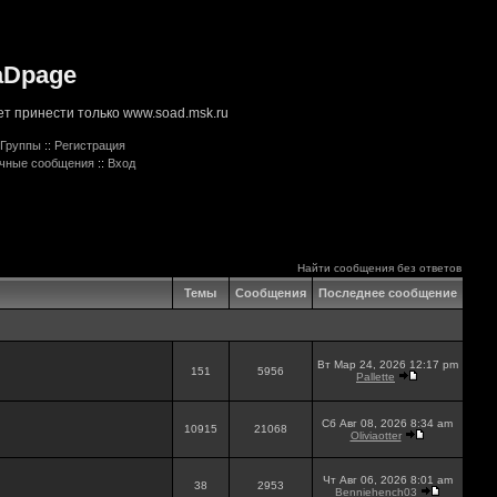
aDpage
т принести только www.soad.msk.ru
Группы
::
Регистрация
ичные сообщения
::
Вход
Найти сообщения без ответов
Темы
Сообщения
Последнее сообщение
Вт Мар 24, 2026 12:17 pm
151
5956
Pallette
Сб Авг 08, 2026 8:34 am
10915
21068
Oliviaotter
Чт Авг 06, 2026 8:01 am
38
2953
Benniehench03