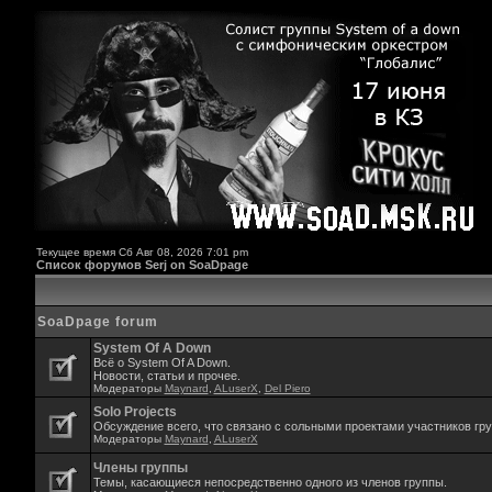
Текущее время Сб Авг 08, 2026 7:01 pm
Список форумов Serj on SoaDpage
SoaDpage forum
System Of A Down
Всё о System Of A Down.
Новости, статьи и прочее.
Модераторы
Maynard
,
ALuserX
,
Del Piero
Solo Projects
Обсуждение всего, что связано с сольными проектами участников гр
Модераторы
Maynard
,
ALuserX
Члены группы
Темы, касающиеся непосредственно одного из членов группы.