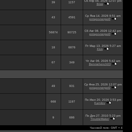
Сб Апр 04, 2026 12:07 pm
39
1157
Brisk
Ср Янв 14, 2026 9:51 am
43
4591
potapovsergei0
Сб Авг 08, 2026 12:42 pm
56874
90725
potapovsergei0
Пт Мар 13, 2026 5:27 am
18
6876
Klok
Чт Авг 06, 2026 5:42 am
67
349
Benniehench03
Ср Фев 25, 2026 12:07 pm
49
931
potapovsergei0
Пн Июл 20, 2026 3:53 pm
668
1197
Karnilov
Пн Дек 27, 2010 5:23 pm
9
686
TroubleMaker
Часовой пояс: GMT + 4