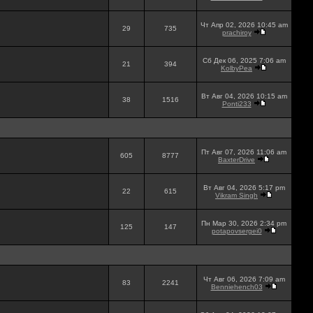
Чт Апр 02, 2026 10:45 am
29
735
prachiroy
Сб Дек 06, 2025 7:06 am
21
394
KolbyPea
Вт Авг 04, 2026 10:15 am
38
1516
Ponti233
Пт Авг 07, 2026 11:06 am
605
8777
BaxterDrive
Вт Авг 04, 2026 5:17 pm
22
615
Vikram Singh
Пн Мар 30, 2026 2:34 pm
125
147
potapovsergei0
Чт Авг 06, 2026 7:09 am
83
2241
Benniehench03