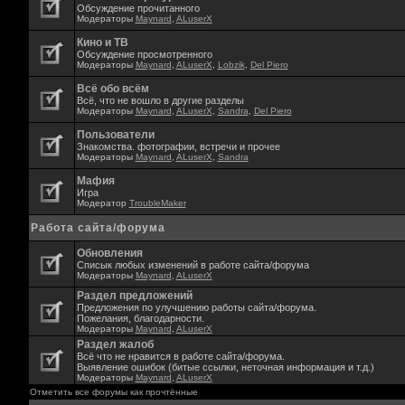
Обсуждение прочитанного
Модераторы
Maynard
,
ALuserX
Кино и ТВ
Обсуждение просмотренного
Модераторы
Maynard
,
ALuserX
,
Lobzik
,
Del Piero
Всё обо всём
Всё, что не вошло в другие разделы
Модераторы
Maynard
,
ALuserX
,
Sandra
,
Del Piero
Пользователи
Знакомства. фотографии, встречи и прочее
Модераторы
Maynard
,
ALuserX
,
Sandra
Мафия
Игра
Модератор
TroubleMaker
Работа сайта/форума
Обновления
Списык любых изменений в работе сайта/форума
Модераторы
Maynard
,
ALuserX
Раздел предложений
Предложения по улучшению работы сайта/форума.
Пожелания, благодарности.
Модераторы
Maynard
,
ALuserX
Раздел жалоб
Всё что не нравится в работе сайта/форума.
Выявление ошибок (битые ссылки, неточная информация и т.д.)
Модераторы
Maynard
,
ALuserX
Отметить все форумы как прочтённые