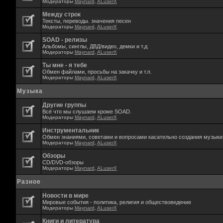
Модераторы
Maynard
,
ALuserX
Между строк
Тексты, переводы. значения песен
Модераторы
Maynard
,
ALuserX
SOAD - релизы
Альбомы, синглы, ДВД/видео, демки и т.д
Модераторы
Maynard
,
ALuserX
Ты мне - я тебе
Обмен файлами, просьбы на закачку и т.п.
Модераторы
Maynard
,
ALuserX
Музыка
Другие группы
Всё что мы слушаем кроме SOAD.
Модераторы
Maynard
,
ALuserX
Инструментальник
Обмен знаниями, советами и вопросами касательно создания музыки,
Модераторы
Maynard
,
ALuserX
Обзоры
CD/DVD-обзоры
Модераторы
Maynard
,
ALuserX
Разное
Новости в мире
Мировые события - политика, религия и обществоведение
Модераторы
Maynard
,
ALuserX
Книги и литература