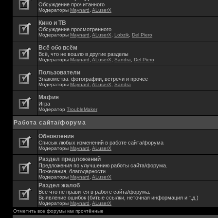
Обсуждение прочитанного
Модераторы
Maynard
,
ALuserX
Кино и ТВ
Обсуждение просмотренного
Модераторы
Maynard
,
ALuserX
,
Lobzik
,
Del Piero
Всё обо всём
Всё, что не вошло в другие разделы
Модераторы
Maynard
,
ALuserX
,
Sandra
,
Del Piero
Пользователи
Знакомства. фотографии, встречи и прочее
Модераторы
Maynard
,
ALuserX
,
Sandra
Мафия
Игра
Модератор
TroubleMaker
Работа сайта/форума
Обновления
Списык любых изменений в работе сайта/форума
Модераторы
Maynard
,
ALuserX
Раздел предложений
Предложения по улучшению работы сайта/форума.
Пожелания, благодарности.
Модераторы
Maynard
,
ALuserX
Раздел жалоб
Всё что не нравится в работе сайта/форума.
Выявление ошибок (битые ссылки, неточная информация и т.д.)
Модераторы
Maynard
,
ALuserX
Отметить все форумы как прочтённые