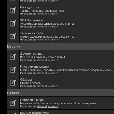
Модераторы
Maynard
,
ALuserX
Между строк
Тексты, переводы. значения песен
Модераторы
Maynard
,
ALuserX
SOAD - релизы
Альбомы, синглы, ДВД/видео, демки и т.д
Модераторы
Maynard
,
ALuserX
Ты мне - я тебе
Обмен файлами, просьбы на закачку и т.п.
Модераторы
Maynard
,
ALuserX
Музыка
Другие группы
Всё что мы слушаем кроме SOAD.
Модераторы
Maynard
,
ALuserX
Инструментальник
Обмен знаниями, советами и вопросами касательно создания музыки, 
Модераторы
Maynard
,
ALuserX
Обзоры
CD/DVD-обзоры
Модераторы
Maynard
,
ALuserX
Разное
Новости в мире
Мировые события - политика, религия и обществоведение
Модераторы
Maynard
,
ALuserX
Книги и литература