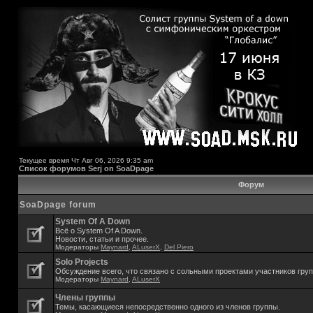
Текущее время Чт Авг 06, 2026 9:35 am
Список форумов Serj on SoaDpage
Форум
SoaDpage forum
System Of A Down
Всё о System Of A Down.
Новости, статьи и прочее.
Модераторы
Maynard
,
ALuserX
,
Del Piero
Solo Projects
Обсуждение всего, что связано с сольными проектами участников гру
Модераторы
Maynard
,
ALuserX
Члены группы
Темы, касающиеся непосредственно одного из членов группы.