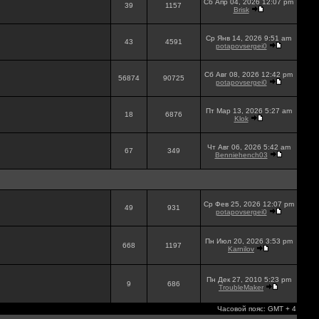
Сб Апр 04, 2026 12:07 pm
39
1157
Brisk
Ср Янв 14, 2026 9:51 am
43
4591
potapovsergei0
Сб Авг 08, 2026 12:42 pm
56874
90725
potapovsergei0
Пт Мар 13, 2026 5:27 am
18
6876
Klok
Чт Авг 06, 2026 5:42 am
67
349
Benniehench03
Ср Фев 25, 2026 12:07 pm
49
931
potapovsergei0
Пн Июл 20, 2026 3:53 pm
668
1197
Karnilov
Пн Дек 27, 2010 5:23 pm
9
686
TroubleMaker
Часовой пояс: GMT + 4