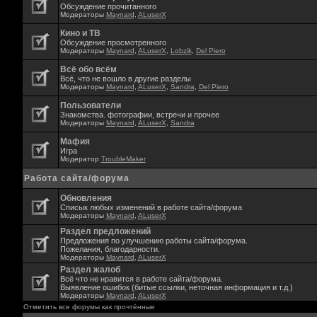
Обсуждение прочитанного
Модераторы
Maynard
,
ALuserX
Кино и ТВ
Обсуждение просмотренного
Модераторы
Maynard
,
ALuserX
,
Lobzik
,
Del Piero
Всё обо всём
Всё, что не вошло в другие разделы
Модераторы
Maynard
,
ALuserX
,
Sandra
,
Del Piero
Пользователи
Знакомства. фотографии, встречи и прочее
Модераторы
Maynard
,
ALuserX
,
Sandra
Мафия
Игра
Модератор
TroubleMaker
Работа сайта/форума
Обновления
Списык любых изменений в работе сайта/форума
Модераторы
Maynard
,
ALuserX
Раздел предложений
Предложения по улучшению работы сайта/форума.
Пожелания, благодарности.
Модераторы
Maynard
,
ALuserX
Раздел жалоб
Всё что не нравится в работе сайта/форума.
Выявление ошибок (битые ссылки, неточная информация и т.д.)
Модераторы
Maynard
,
ALuserX
Отметить все форумы как прочтённые