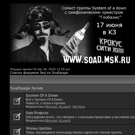
Текущее время Сб Авг 08, 2026 12:56 pm
Список форумов Serj on SoaDpage
SoaDpage forum
System Of A Down
Всё о System Of A Down.
Новости, статьи и прочее.
Модераторы
Maynard
,
ALuserX
,
Del Piero
Solo Projects
Обсуждение всего, что связано с сольными проектами участников гр
Модераторы
Maynard
,
ALuserX
Члены группы
Темы, касающиеся непосредственно одного из членов группы.