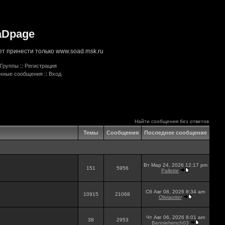
aDpage
т принести только www.soad.msk.ru
Группы
::
Регистрация
ичные сообщения
::
Вход
Найти сообщения без ответов
Темы
Сообщения
Последнее сообщение
Вт Мар 24, 2026 12:17 pm
151
5956
Pallette
Сб Авг 08, 2026 8:34 am
10915
21068
Oliviaotter
Чт Авг 06, 2026 8:01 am
38
2953
Benniehench03