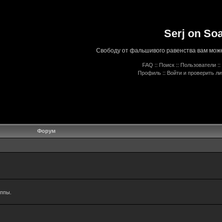
Serj on So
Свободу от фальшивого равенства вам може
FAQ
::
Поиск
::
Пользователи
::
Профиль
::
Войти и проверить л
Форум
уппы.