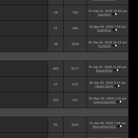
Чт Апр 02, 2026 10:45 am
29
735
prachiroy
Сб Дек 06, 2025 7:06 am
21
394
KolbyPea
Вт Авг 04, 2026 10:15 am
38
1516
Ponti233
Пт Авг 07, 2026 11:06 am
605
8777
BaxterDrive
Вт Авг 04, 2026 5:17 pm
22
615
Vikram Singh
Пн Мар 30, 2026 2:34 pm
125
147
potapovsergei0
Чт Авг 06, 2026 7:09 am
83
2241
Benniehench03