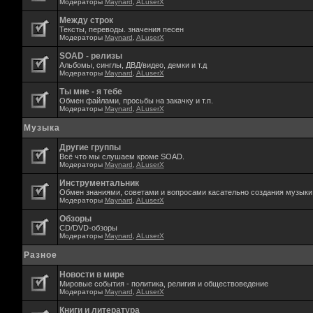
Модераторы
Maynard
,
ALuserX
Между строк
Тексты, переводы. значения песен
Модераторы
Maynard
,
ALuserX
SOAD - релизы
Альбомы, синглы, ДВД/видео, демки и т.д
Модераторы
Maynard
,
ALuserX
Ты мне - я тебе
Обмен файлами, просьбы на закачку и т.п.
Модераторы
Maynard
,
ALuserX
Музыка
Другие группы
Всё что мы слушаем кроме SOAD.
Модераторы
Maynard
,
ALuserX
Инструментальник
Обмен знаниями, советами и вопросами касательно создания музыки,
Модераторы
Maynard
,
ALuserX
Обзоры
CD/DVD-обзоры
Модераторы
Maynard
,
ALuserX
Разное
Новости в мире
Мировые события - политика, религия и обществоведение
Модераторы
Maynard
,
ALuserX
Книги и литература