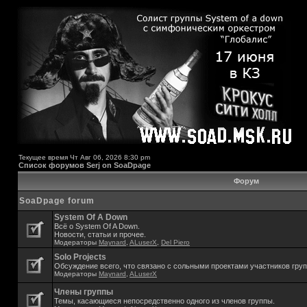
Текущее время Чт Авг 06, 2026 8:30 pm
Список форумов Serj on SoaDpage
Форум
SoaDpage forum
System Of A Down
Всё о System Of A Down.
Новости, статьи и прочее.
Модераторы
Maynard
,
ALuserX
,
Del Piero
Solo Projects
Обсуждение всего, что связано с сольными проектами участников гру
Модераторы
Maynard
,
ALuserX
Члены группы
Темы, касающиеся непосредственно одного из членов группы.