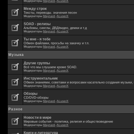
Модераторы
Maynard
,
ALuserX
Между строк
Тексты, переводы. значения песен
Модераторы
Maynard
,
ALuserX
SOAD - релизы
Альбомы, синглы, ДВД/видео, демки и т.д
Модераторы
Maynard
,
ALuserX
Ты мне - я тебе
Обмен файлами, просьбы на закачку и т.п.
Модераторы
Maynard
,
ALuserX
Музыка
Другие группы
Всё что мы слушаем кроме SOAD.
Модераторы
Maynard
,
ALuserX
Инструментальник
Обмен знаниями, советами и вопросами касательно создания музыки, 
Модераторы
Maynard
,
ALuserX
Обзоры
CD/DVD-обзоры
Модераторы
Maynard
,
ALuserX
Разное
Новости в мире
Мировые события - политика, религия и обществоведение
Модераторы
Maynard
,
ALuserX
Книги и литература