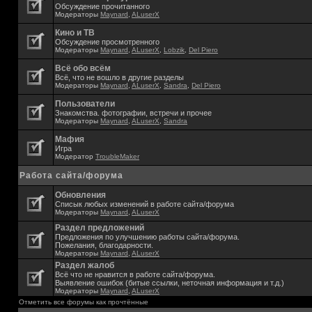
Обсуждение прочитанного
Модераторы
Maynard
,
ALuserX
Кино и ТВ
Обсуждение просмотренного
Модераторы
Maynard
,
ALuserX
,
Lobzik
,
Del Piero
Всё обо всём
Всё, что не вошло в другие разделы
Модераторы
Maynard
,
ALuserX
,
Sandra
,
Del Piero
Пользователи
Знакомства. фотографии, встречи и прочее
Модераторы
Maynard
,
ALuserX
,
Sandra
Мафия
Игра
Модератор
TroubleMaker
Работа сайта/форума
Обновления
Списык любых изменений в работе сайта/форума
Модераторы
Maynard
,
ALuserX
Раздел предложений
Предложения по улучшению работы сайта/форума.
Пожелания, благодарности.
Модераторы
Maynard
,
ALuserX
Раздел жалоб
Всё что не нравится в работе сайта/форума.
Выявление ошибок (битые ссылки, неточная информация и т.д.)
Модераторы
Maynard
,
ALuserX
Отметить все форумы как прочтённые