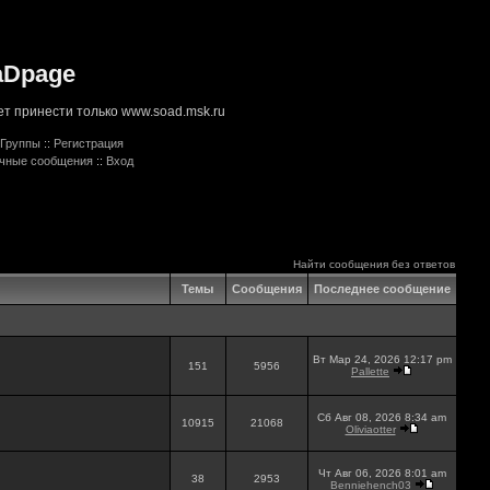
aDpage
т принести только www.soad.msk.ru
Группы
::
Регистрация
ичные сообщения
::
Вход
Найти сообщения без ответов
Темы
Сообщения
Последнее сообщение
Вт Мар 24, 2026 12:17 pm
151
5956
Pallette
Сб Авг 08, 2026 8:34 am
10915
21068
Oliviaotter
Чт Авг 06, 2026 8:01 am
38
2953
Benniehench03