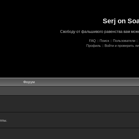
Serj on So
Свободу от фальшивого равенства вам може
FAQ
::
Поиск
::
Пользователи
::
Профиль
::
Войти и проверить л
Форум
уппы.