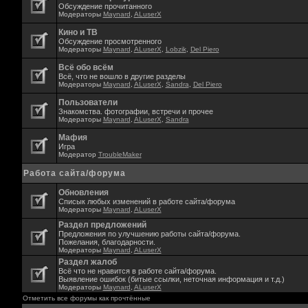
Обсуждение прочитанного
Модераторы
Maynard
,
ALuserX
Кино и ТВ
Обсуждение просмотренного
Модераторы
Maynard
,
ALuserX
,
Lobzik
,
Del Piero
Всё обо всём
Всё, что не вошло в другие разделы
Модераторы
Maynard
,
ALuserX
,
Sandra
,
Del Piero
Пользователи
Знакомства. фотографии, встречи и прочее
Модераторы
Maynard
,
ALuserX
,
Sandra
Мафия
Игра
Модератор
TroubleMaker
Работа сайта/форума
Обновления
Списык любых изменений в работе сайта/форума
Модераторы
Maynard
,
ALuserX
Раздел предложений
Предложения по улучшению работы сайта/форума.
Пожелания, благодарности.
Модераторы
Maynard
,
ALuserX
Раздел жалоб
Всё что не нравится в работе сайта/форума.
Выявление ошибок (битые ссылки, неточная информация и т.д.)
Модераторы
Maynard
,
ALuserX
Отметить все форумы как прочтённые