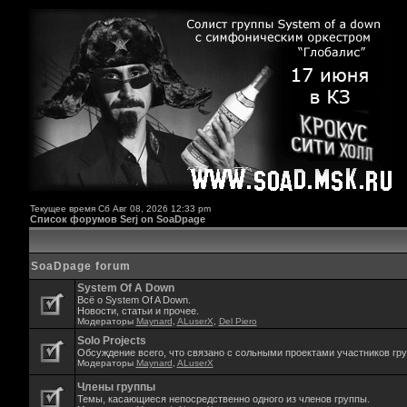
Текущее время Сб Авг 08, 2026 12:33 pm
Список форумов Serj on SoaDpage
SoaDpage forum
System Of A Down
Всё о System Of A Down.
Новости, статьи и прочее.
Модераторы
Maynard
,
ALuserX
,
Del Piero
Solo Projects
Обсуждение всего, что связано с сольными проектами участников гр
Модераторы
Maynard
,
ALuserX
Члены группы
Темы, касающиеся непосредственно одного из членов группы.