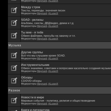
Модераторы
Maynard
,
ALuserX
Между строк
Тексты, переводы. значения песен
Модераторы
Maynard
,
ALuserX
SOAD - релизы
Альбомы, синглы, ДВД/видео, демки и т.д
Модераторы
Maynard
,
ALuserX
Ты мне - я тебе
Обмен файлами, просьбы на закачку и т.п.
Модераторы
Maynard
,
ALuserX
Музыка
Другие группы
Всё что мы слушаем кроме SOAD.
Модераторы
Maynard
,
ALuserX
Инструментальник
Обмен знаниями, советами и вопросами касательно создания музыки,
Модераторы
Maynard
,
ALuserX
Обзоры
CD/DVD-обзоры
Модераторы
Maynard
,
ALuserX
Разное
Новости в мире
Мировые события - политика, религия и обществоведение
Модераторы
Maynard
,
ALuserX
Книги и литература