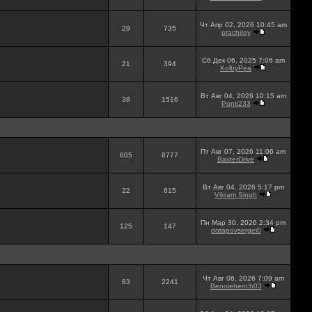
Чт Апр 02, 2026 10:45 am
29
735
prachiroy
Сб Дек 06, 2025 7:06 am
21
394
KolbyPea
Вт Авг 04, 2026 10:15 am
38
1516
Ponti233
Пт Авг 07, 2026 11:06 am
605
8777
BaxterDrive
Вт Авг 04, 2026 5:17 pm
22
615
Vikram Singh
Пн Мар 30, 2026 2:34 pm
125
147
potapovsergei0
Чт Авг 06, 2026 7:09 am
83
2241
Benniehench03