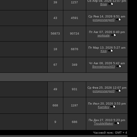
Сб Апр 04, 2026 12:07 pm
39
1157
Brisk
Ср Янв 14, 2026 9:51 am
43
4591
potapovsergei0
Пт Авг 07, 2026 6:40 pm
56873
90724
worksale
Пт Мар 13, 2026 5:27 am
18
6876
Klok
Чт Авг 06, 2026 5:42 am
67
349
Benniehench03
Ср Фев 25, 2026 12:07 pm
49
931
potapovsergei0
Пн Июл 20, 2026 3:53 pm
668
1197
Karnilov
Пн Дек 27, 2010 5:23 pm
9
686
TroubleMaker
Часовой пояс: GMT + 4