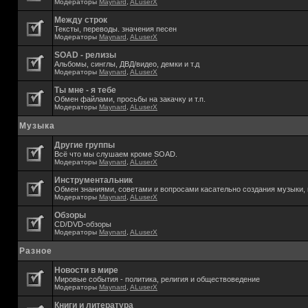
Модераторы
Maynard
,
ALuserX
Между строк
Тексты, переводы. значения песен
Модераторы
Maynard
,
ALuserX
SOAD - релизы
Альбомы, синглы, ДВД/видео, демки и т.д
Модераторы
Maynard
,
ALuserX
Ты мне - я тебе
Обмен файлами, просьбы на закачку и т.п.
Модераторы
Maynard
,
ALuserX
Музыка
Другие группы
Всё что мы слушаем кроме SOAD.
Модераторы
Maynard
,
ALuserX
Инструментальник
Обмен знаниями, советами и вопросами касательно создания музыки, 
Модераторы
Maynard
,
ALuserX
Обзоры
CD/DVD-обзоры
Модераторы
Maynard
,
ALuserX
Разное
Новости в мире
Мировые события - политика, религия и обществоведение
Модераторы
Maynard
,
ALuserX
Книги и литература