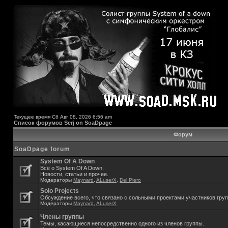
Текущее время Сб Авг 08, 2026 6:56 am
Список форумов Serj on SoaDpage
Форум
SoaDpage forum
System Of A Down
Всё о System Of A Down.
Новости, статьи и прочее.
Модераторы
Maynard
,
ALuserX
,
Del Piero
Solo Projects
Обсуждение всего, что связано с сольными проектами участников гру
Модераторы
Maynard
,
ALuserX
Члены группы
Темы, касающиеся непосредственно одного из членов группы.