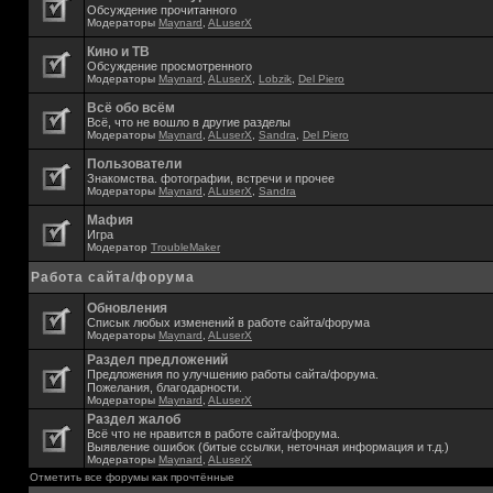
Обсуждение прочитанного
Модераторы
Maynard
,
ALuserX
Кино и ТВ
Обсуждение просмотренного
Модераторы
Maynard
,
ALuserX
,
Lobzik
,
Del Piero
Всё обо всём
Всё, что не вошло в другие разделы
Модераторы
Maynard
,
ALuserX
,
Sandra
,
Del Piero
Пользователи
Знакомства. фотографии, встречи и прочее
Модераторы
Maynard
,
ALuserX
,
Sandra
Мафия
Игра
Модератор
TroubleMaker
Работа сайта/форума
Обновления
Списык любых изменений в работе сайта/форума
Модераторы
Maynard
,
ALuserX
Раздел предложений
Предложения по улучшению работы сайта/форума.
Пожелания, благодарности.
Модераторы
Maynard
,
ALuserX
Раздел жалоб
Всё что не нравится в работе сайта/форума.
Выявление ошибок (битые ссылки, неточная информация и т.д.)
Модераторы
Maynard
,
ALuserX
Отметить все форумы как прочтённые