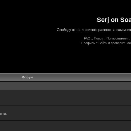
Serj on So
Свободу от фальшивого равенства вам може
FAQ
::
Поиск
::
Пользователи
::
Профиль
::
Войти и проверить л
Форум
уппы.