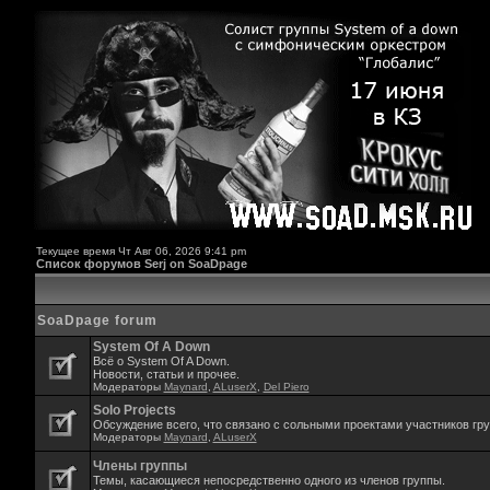
Текущее время Чт Авг 06, 2026 9:41 pm
Список форумов Serj on SoaDpage
SoaDpage forum
System Of A Down
Всё о System Of A Down.
Новости, статьи и прочее.
Модераторы
Maynard
,
ALuserX
,
Del Piero
Solo Projects
Обсуждение всего, что связано с сольными проектами участников гр
Модераторы
Maynard
,
ALuserX
Члены группы
Темы, касающиеся непосредственно одного из членов группы.