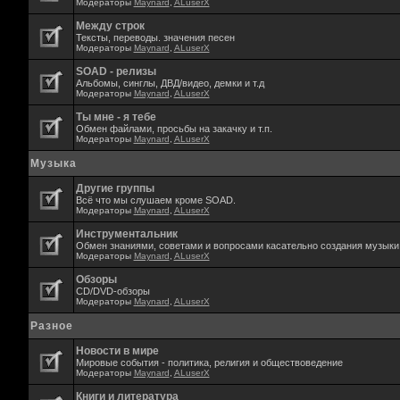
Модераторы
Maynard
,
ALuserX
Между строк
Тексты, переводы. значения песен
Модераторы
Maynard
,
ALuserX
SOAD - релизы
Альбомы, синглы, ДВД/видео, демки и т.д
Модераторы
Maynard
,
ALuserX
Ты мне - я тебе
Обмен файлами, просьбы на закачку и т.п.
Модераторы
Maynard
,
ALuserX
Музыка
Другие группы
Всё что мы слушаем кроме SOAD.
Модераторы
Maynard
,
ALuserX
Инструментальник
Обмен знаниями, советами и вопросами касательно создания музыки,
Модераторы
Maynard
,
ALuserX
Обзоры
CD/DVD-обзоры
Модераторы
Maynard
,
ALuserX
Разное
Новости в мире
Мировые события - политика, религия и обществоведение
Модераторы
Maynard
,
ALuserX
Книги и литература