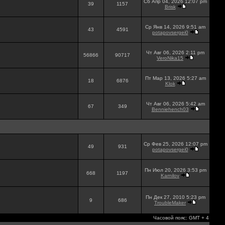
Сб Апр 04, 2026 12:07 pm
39
1157
Brisk
Ср Янв 14, 2026 9:51 am
43
4591
potapovsergei0
Чт Авг 06, 2026 2:11 pm
56866
90717
VeroNika15
Пт Мар 13, 2026 5:27 am
18
6876
Klok
Чт Авг 06, 2026 5:42 am
67
349
Benniehench03
Ср Фев 25, 2026 12:07 pm
49
931
potapovsergei0
Пн Июл 20, 2026 3:53 pm
668
1197
Karnilov
Пн Дек 27, 2010 5:23 pm
9
686
TroubleMaker
Часовой пояс: GMT + 4