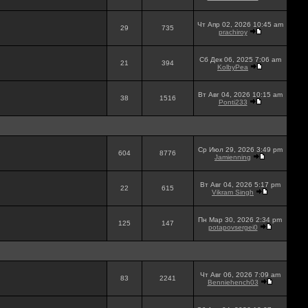
Чт Апр 02, 2026 10:45 am
29
735
prachiroy
Сб Дек 06, 2025 7:06 am
21
394
KolbyPea
Вт Авг 04, 2026 10:15 am
38
1516
Ponti233
Ср Июл 29, 2026 3:49 pm
604
8776
Jamienning
Вт Авг 04, 2026 5:17 pm
22
615
Vikram Singh
Пн Мар 30, 2026 2:34 pm
125
147
potapovsergei0
Чт Авг 06, 2026 7:09 am
83
2241
Benniehench03