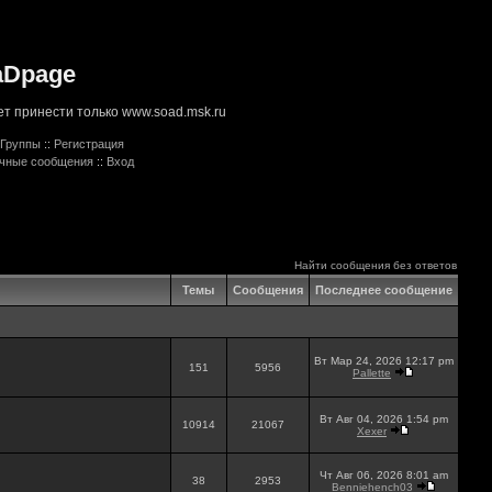
aDpage
т принести только www.soad.msk.ru
Группы
::
Регистрация
ичные сообщения
::
Вход
Найти сообщения без ответов
Темы
Сообщения
Последнее сообщение
Вт Мар 24, 2026 12:17 pm
151
5956
Pallette
Вт Авг 04, 2026 1:54 pm
10914
21067
Xexer
Чт Авг 06, 2026 8:01 am
38
2953
Benniehench03