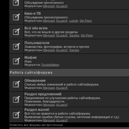
Обсуждение прочитанного
Модераторы
Maynard
,
ALuserX
Кино и ТВ
Обсуждение просмотренного
Модераторы
Maynard
,
ALuserX
,
Lobzik
,
Del Piero
Всё обо всём
Всё, что не вошло в другие разделы
Модераторы
Maynard
,
ALuserX
,
Sandra
,
Del Piero
Пользователи
Знакомства. фотографии, встречи и прочее
Модераторы
Maynard
,
ALuserX
,
Sandra
Мафия
Игра
Модератор
TroubleMaker
Работа сайта/форума
Обновления
Списык любых изменений в работе сайта/форума
Модераторы
Maynard
,
ALuserX
Раздел предложений
Предложения по улучшению работы сайта/форума.
Пожелания, благодарности.
Модераторы
Maynard
,
ALuserX
Раздел жалоб
Всё что не нравится в работе сайта/форума.
Выявление ошибок (битые ссылки, неточная информация и т.д.)
Модераторы
Maynard
,
ALuserX
Отметить все форумы как прочтённые