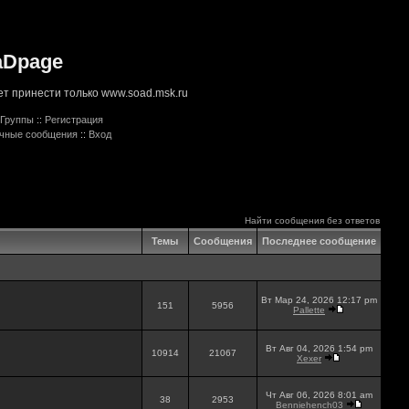
aDpage
т принести только www.soad.msk.ru
Группы
::
Регистрация
ичные сообщения
::
Вход
Найти сообщения без ответов
Темы
Сообщения
Последнее сообщение
Вт Мар 24, 2026 12:17 pm
151
5956
Pallette
Вт Авг 04, 2026 1:54 pm
10914
21067
Xexer
Чт Авг 06, 2026 8:01 am
38
2953
Benniehench03