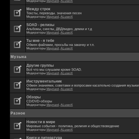
Модераторы
Maynard
,
ALuserX
Между строк
Тексты, переводы. значения песен
Модераторы
Maynard
,
ALuserX
SOAD - релизы
Альбомы, синглы, ДВД/видео, демки и т.д
Модераторы
Maynard
,
ALuserX
Ты мне - я тебе
Обмен файлами, просьбы на закачку и т.п.
Модераторы
Maynard
,
ALuserX
Музыка
Другие группы
Всё что мы слушаем кроме SOAD.
Модераторы
Maynard
,
ALuserX
Инструментальник
Обмен знаниями, советами и вопросами касательно создания музыки,
Модераторы
Maynard
,
ALuserX
Обзоры
CD/DVD-обзоры
Модераторы
Maynard
,
ALuserX
Разное
Новости в мире
Мировые события - политика, религия и обществоведение
Модераторы
Maynard
,
ALuserX
Книги и литература