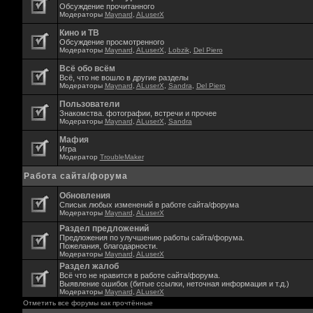
Обсуждение прочитанного
Модераторы
Maynard
,
ALuserX
Кино и ТВ
Обсуждение просмотренного
Модераторы
Maynard
,
ALuserX
,
Lobzik
,
Del Piero
Всё обо всём
Всё, что не вошло в другие разделы
Модераторы
Maynard
,
ALuserX
,
Sandra
,
Del Piero
Пользователи
Знакомства. фотографии, встречи и прочее
Модераторы
Maynard
,
ALuserX
,
Sandra
Мафия
Игра
Модератор
TroubleMaker
Работа сайта/форума
Обновления
Списык любых изменений в работе сайта/форума
Модераторы
Maynard
,
ALuserX
Раздел предложений
Предложения по улучшению работы сайта/форума.
Пожелания, благодарности.
Модераторы
Maynard
,
ALuserX
Раздел жалоб
Всё что не нравится в работе сайта/форума.
Выявление ошибок (битые ссылки, неточная информация и т.д.)
Модераторы
Maynard
,
ALuserX
Отметить все форумы как прочтённые