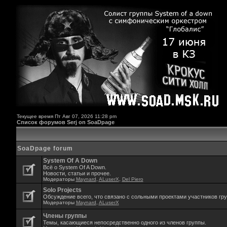
Текущее время Пт Авг 07, 2026 11:28 pm
Список форумов Serj on SoaDpage
SoaDpage forum
System Of A Down
Всё о System Of A Down.
Новости, статьи и прочее.
Модераторы
Maynard
,
ALuserX
,
Del Piero
Solo Projects
Обсуждение всего, что связано с сольными проектами участников гр
Модераторы
Maynard
,
ALuserX
Члены группы
Темы, касающиеся непосредственно одного из членов группы.