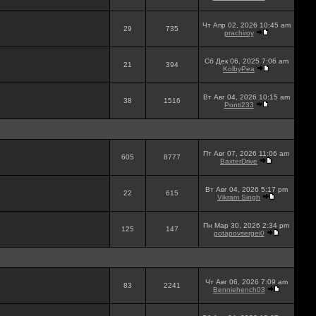
Чт Апр 02, 2026 10:45 am
29
735
prachiroy
Сб Дек 06, 2025 7:06 am
21
394
KolbyPea
Вт Авг 04, 2026 10:15 am
38
1516
Ponti233
Пт Авг 07, 2026 11:06 am
605
8777
BaxterDrive
Вт Авг 04, 2026 5:17 pm
22
615
Vikram Singh
Пн Мар 30, 2026 2:34 pm
125
147
potapovsergei0
Чт Авг 06, 2026 7:09 am
83
2241
Benniehench03