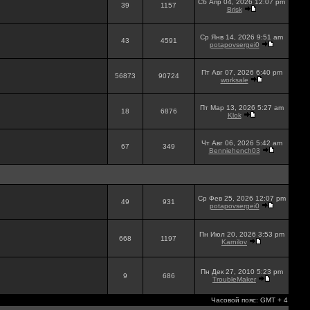
Сб Апр 04, 2026 12:07 pm
39
1157
Brisk
Ср Янв 14, 2026 9:51 am
43
4591
potapovsergei0
Пт Авг 07, 2026 6:40 pm
56873
90724
worksale
Пт Мар 13, 2026 5:27 am
18
6876
Klok
Чт Авг 06, 2026 5:42 am
67
349
Benniehench03
Ср Фев 25, 2026 12:07 pm
49
931
potapovsergei0
Пн Июл 20, 2026 3:53 pm
668
1197
Karnilov
Пн Дек 27, 2010 5:23 pm
9
686
TroubleMaker
Часовой пояс: GMT + 4