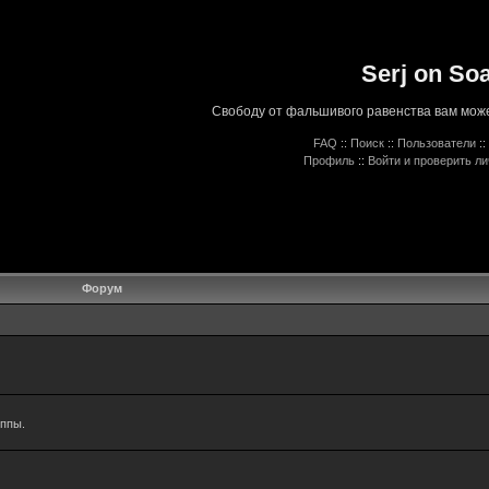
Serj on So
Свободу от фальшивого равенства вам може
FAQ
::
Поиск
::
Пользователи
::
Профиль
::
Войти и проверить л
Форум
уппы.