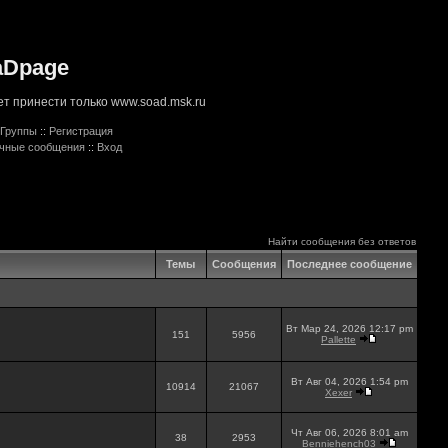
aDpage
т принести только www.soad.msk.ru
Группы
::
Регистрация
ичные сообщения
::
Вход
Найти сообщения без ответов
Темы
Сообщения
Последнее сообщение
Вт Мар 24, 2026 12:17 pm
151
5956
Pallette
Вт Авг 04, 2026 1:54 pm
10914
21067
Xexer
Чт Авг 06, 2026 8:01 am
38
2953
Benniehench03