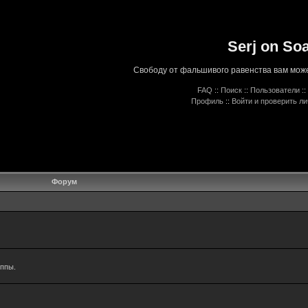
Serj on So
Свободу от фальшивого равенства вам може
FAQ
::
Поиск
::
Пользователи
::
Профиль
::
Войти и проверить л
Форум
уппы.