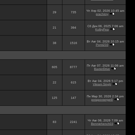
Чт Апр 02, 2026 10:45 am
29
735
prachiroy
Сб Дек 06, 2025 7:06 am
21
394
KolbyPea
Вт Авг 04, 2026 10:15 am
38
1516
Ponti233
Пт Авг 07, 2026 11:06 am
605
8777
BaxterDrive
Вт Авг 04, 2026 5:17 pm
22
615
Vikram Singh
Пн Мар 30, 2026 2:34 pm
125
147
potapovsergei0
Чт Авг 06, 2026 7:09 am
83
2241
Benniehench03