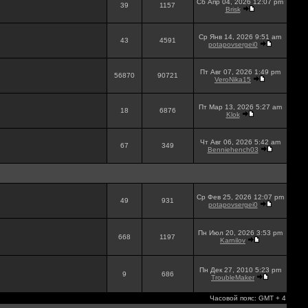
Сб Апр 04, 2026 12:07 pm
39
1157
Brisk
Ср Янв 14, 2026 9:51 am
43
4591
potapovsergei0
Пт Авг 07, 2026 1:49 pm
56870
90721
VeroNika15
Пт Мар 13, 2026 5:27 am
18
6876
Klok
Чт Авг 06, 2026 5:42 am
67
349
Benniehench03
Ср Фев 25, 2026 12:07 pm
49
931
potapovsergei0
Пн Июл 20, 2026 3:53 pm
668
1197
Karnilov
Пн Дек 27, 2010 5:23 pm
9
686
TroubleMaker
Часовой пояс: GMT + 4