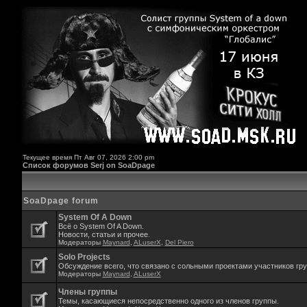
Текущее время Пт Авг 07, 2026 2:00 pm
Список форумов Serj on SoaDpage
SoaDpage forum
System Of A Down
Всё о System Of A Down.
Новости, статьи и прочее.
Модераторы
Maynard
,
ALuserX
,
Del Piero
Solo Projects
Обсуждение всего, что связано с сольными проектами участников гр
Модераторы
Maynard
,
ALuserX
Члены группы
Темы, касающиеся непосредственно одного из членов группы.