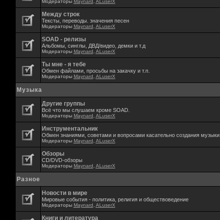
Модераторы
Maynard
,
ALuserX
Между строк
Тексты, переводы. значения песен
Модераторы
Maynard
,
ALuserX
SOAD - релизы
Альбомы, синглы, ДВД/видео, демки и т.д
Модераторы
Maynard
,
ALuserX
Ты мне - я тебе
Обмен файлами, просьбы на закачку и т.п.
Модераторы
Maynard
,
ALuserX
Музыка
Другие группы
Всё что мы слушаем кроме SOAD.
Модераторы
Maynard
,
ALuserX
Инструментальник
Обмен знаниями, советами и вопросами касательно создания музыки,
Модераторы
Maynard
,
ALuserX
Обзоры
CD/DVD-обзоры
Модераторы
Maynard
,
ALuserX
Разное
Новости в мире
Мировые события - политика, религия и обществоведение
Модераторы
Maynard
,
ALuserX
Книги и литература