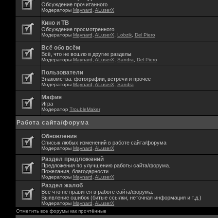
Обсуждение прочитанного
Модераторы
Maynard
,
ALuserX
Кино и ТВ
Обсуждение просмотренного
Модераторы
Maynard
,
ALuserX
,
Lobzik
,
Del Piero
Всё обо всём
Всё, что не вошло в другие разделы
Модераторы
Maynard
,
ALuserX
,
Sandra
,
Del Piero
Пользователи
Знакомства. фотографии, встречи и прочее
Модераторы
Maynard
,
ALuserX
,
Sandra
Мафия
Игра
Модератор
TroubleMaker
Работа сайта/форума
Обновления
Списык любых изменений в работе сайта/форума
Модераторы
Maynard
,
ALuserX
Раздел предложений
Предложения по улучшению работы сайта/форума.
Пожелания, благодарности.
Модераторы
Maynard
,
ALuserX
Раздел жалоб
Всё что не нравится в работе сайта/форума.
Выявление ошибок (битые ссылки, неточная информация и т.д.)
Модераторы
Maynard
,
ALuserX
Отметить все форумы как прочтённые