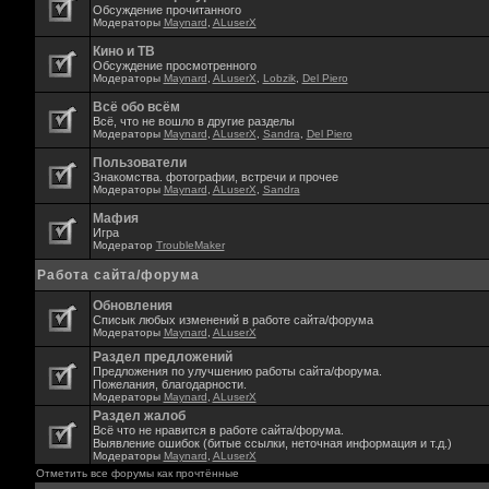
Обсуждение прочитанного
Модераторы
Maynard
,
ALuserX
Кино и ТВ
Обсуждение просмотренного
Модераторы
Maynard
,
ALuserX
,
Lobzik
,
Del Piero
Всё обо всём
Всё, что не вошло в другие разделы
Модераторы
Maynard
,
ALuserX
,
Sandra
,
Del Piero
Пользователи
Знакомства. фотографии, встречи и прочее
Модераторы
Maynard
,
ALuserX
,
Sandra
Мафия
Игра
Модератор
TroubleMaker
Работа сайта/форума
Обновления
Списык любых изменений в работе сайта/форума
Модераторы
Maynard
,
ALuserX
Раздел предложений
Предложения по улучшению работы сайта/форума.
Пожелания, благодарности.
Модераторы
Maynard
,
ALuserX
Раздел жалоб
Всё что не нравится в работе сайта/форума.
Выявление ошибок (битые ссылки, неточная информация и т.д.)
Модераторы
Maynard
,
ALuserX
Отметить все форумы как прочтённые