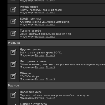
Модераторы
Maynard
,
ALuserX
Между строк
Тексты, переводы. значения песен
Модераторы
Maynard
,
ALuserX
SOAD - релизы
Альбомы, синглы, ДВД/видео, демки и т.д
Модераторы
Maynard
,
ALuserX
Ты мне - я тебе
Обмен файлами, просьбы на закачку и т.п.
Модераторы
Maynard
,
ALuserX
Музыка
Другие группы
Всё что мы слушаем кроме SOAD.
Модераторы
Maynard
,
ALuserX
Инструментальник
Обмен знаниями, советами и вопросами касательно создания музыки,
Модераторы
Maynard
,
ALuserX
Обзоры
CD/DVD-обзоры
Модераторы
Maynard
,
ALuserX
Разное
Новости в мире
Мировые события - политика, религия и обществоведение
Модераторы
Maynard
,
ALuserX
Книги и литература