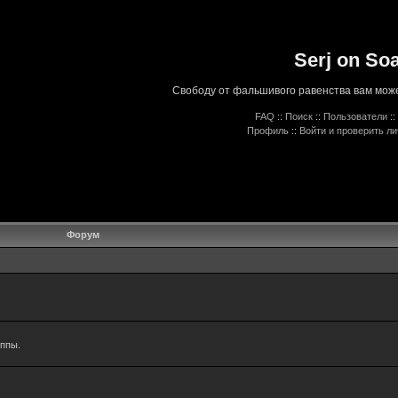
Serj on So
Свободу от фальшивого равенства вам може
FAQ
::
Поиск
::
Пользователи
::
Профиль
::
Войти и проверить л
Форум
уппы.