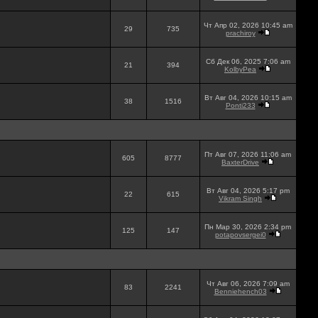
Чт Апр 02, 2026 10:45 am
29
735
prachiroy
Сб Дек 06, 2025 7:06 am
21
394
KolbyPea
Вт Авг 04, 2026 10:15 am
38
1516
Ponti233
Пт Авг 07, 2026 11:06 am
605
8777
BaxterDrive
Вт Авг 04, 2026 5:17 pm
22
615
Vikram Singh
Пн Мар 30, 2026 2:34 pm
125
147
potapovsergei0
Чт Авг 06, 2026 7:09 am
83
2241
Benniehench03