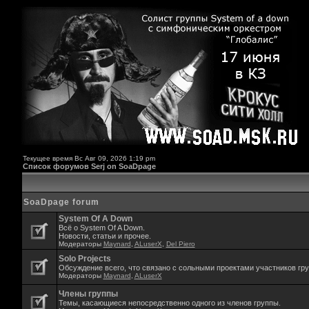
Текущее время Вс Авг 09, 2026 1:19 pm
Список форумов Serj on SoaDpage
SoaDpage forum
System Of A Down
Всё о System Of A Down.
Новости, статьи и прочее.
Модераторы
Maynard
,
ALuserX
,
Del Piero
Solo Projects
Обсуждение всего, что связано с сольными проектами участников гр
Модераторы
Maynard
,
ALuserX
Члены группы
Темы, касающиеся непосредственно одного из членов группы.