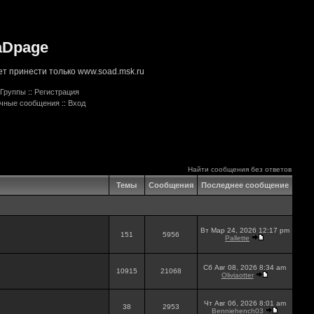
aDpage
т принести только www.soad.msk.ru
Группы
::
Регистрация
ичные сообщения
::
Вход
Найти сообщения без ответов
Темы
Сообщения
Последнее сообщение
Вт Мар 24, 2026 12:17 pm
151
5956
Pallette
Сб Авг 08, 2026 8:34 am
10915
21068
Oliviaotter
Чт Авг 06, 2026 8:01 am
38
2953
Benniehench03