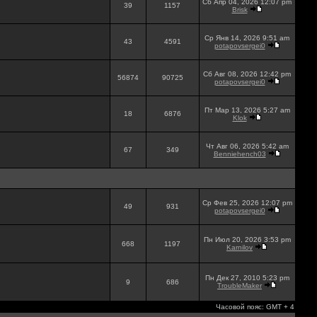
Сб Апр 04, 2026 12:07 pm
39
1157
Brisk
Ср Янв 14, 2026 9:51 am
43
4591
potapovsergei0
Сб Авг 08, 2026 12:42 pm
56874
90725
potapovsergei0
Пт Мар 13, 2026 5:27 am
18
6876
Klok
Чт Авг 06, 2026 5:42 am
67
349
Benniehench03
Ср Фев 25, 2026 12:07 pm
49
931
potapovsergei0
Пн Июл 20, 2026 3:53 pm
668
1197
Karnilov
Пн Дек 27, 2010 5:23 pm
9
686
TroubleMaker
Часовой пояс: GMT + 4