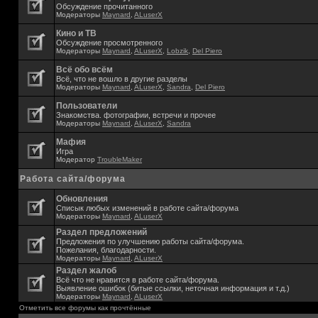
Обсуждение прочитанного
Модераторы
Maynard
,
ALuserX
Кино и ТВ
Обсуждение просмотренного
Модераторы
Maynard
,
ALuserX
,
Lobzik
,
Del Piero
Всё обо всём
Всё, что не вошло в другие разделы
Модераторы
Maynard
,
ALuserX
,
Sandra
,
Del Piero
Пользователи
Знакомства. фотографии, встречи и прочее
Модераторы
Maynard
,
ALuserX
,
Sandra
Мафия
Игра
Модератор
TroubleMaker
Работа сайта/форума
Обновления
Списык любых изменений в работе сайта/форума
Модераторы
Maynard
,
ALuserX
Раздел предложений
Предложения по улучшению работы сайта/форума.
Пожелания, благодарности.
Модераторы
Maynard
,
ALuserX
Раздел жалоб
Всё что не нравится в работе сайта/форума.
Выявление ошибок (битые ссылки, неточная информация и т.д.)
Модераторы
Maynard
,
ALuserX
Отметить все форумы как прочтённые