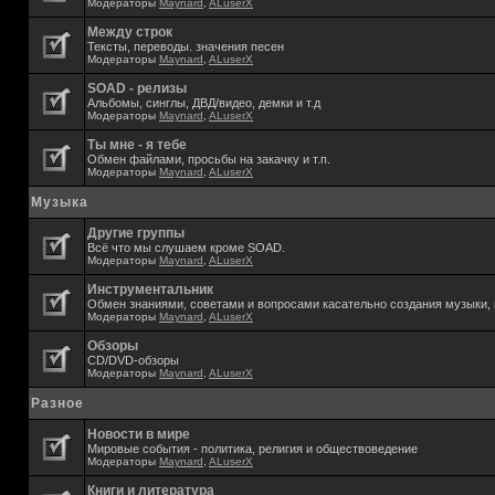
Модераторы
Maynard
,
ALuserX
Между строк
Тексты, переводы. значения песен
Модераторы
Maynard
,
ALuserX
SOAD - релизы
Альбомы, синглы, ДВД/видео, демки и т.д
Модераторы
Maynard
,
ALuserX
Ты мне - я тебе
Обмен файлами, просьбы на закачку и т.п.
Модераторы
Maynard
,
ALuserX
Музыка
Другие группы
Всё что мы слушаем кроме SOAD.
Модераторы
Maynard
,
ALuserX
Инструментальник
Обмен знаниями, советами и вопросами касательно создания музыки, 
Модераторы
Maynard
,
ALuserX
Обзоры
CD/DVD-обзоры
Модераторы
Maynard
,
ALuserX
Разное
Новости в мире
Мировые события - политика, религия и обществоведение
Модераторы
Maynard
,
ALuserX
Книги и литература