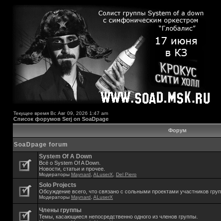
Текущее время Вс Авг 09, 2026 1:47 am
Список форумов Serj on SoaDpage
Форум
SoaDpage forum
System Of A Down
Всё о System Of A Down.
Новости, статьи и прочее.
Модераторы
Maynard
,
ALuserX
,
Del Piero
Solo Projects
Обсуждение всего, что связано с сольными проектами участников гру
Модераторы
Maynard
,
ALuserX
Члены группы
Темы, касающиеся непосредственно одного из членов группы.