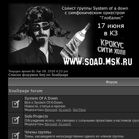
Текущее время Вс Авг 09, 2026 4:23 pm
Список форумов Serj on SoaDpage
Форум
SoaDpage forum
System Of A Down
Всё о System Of A Down.
Новости, статьи и прочее.
Модераторы
Maynard
,
ALuserX
,
Del Piero
Solo Projects
Обсуждение всего, что связано с сольными проектами участников гру
Модераторы
Maynard
,
ALuserX
Члены группы
Темы, касающиеся непосредственно одного из членов группы.