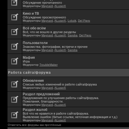
Обсуждение прочитанного
Модераторы
Maynard
,
ALuserX
Кино и ТВ
Обсуждение просмотренного
Модераторы
Maynard
,
ALuserX
,
Lobzik
,
Del Piero
Всё обо всём
Всё, что не вошло в другие разделы
Модераторы
Maynard
,
ALuserX
,
Sandra
,
Del Piero
Пользователи
Знакомства. фотографии, встречи и прочее
Модераторы
Maynard
,
ALuserX
,
Sandra
Мафия
Игра
Модератор
TroubleMaker
Работа сайта/форума
Обновления
Списык любых изменений в работе сайта/форума
Модераторы
Maynard
,
ALuserX
Раздел предложений
Предложения по улучшению работы сайта/форума.
Пожелания, благодарности.
Модераторы
Maynard
,
ALuserX
Раздел жалоб
Всё что не нравится в работе сайта/форума.
Выявление ошибок (битые ссылки, неточная информация и т.д.)
Модераторы
Maynard
,
ALuserX
Отметить все форумы как прочтённые