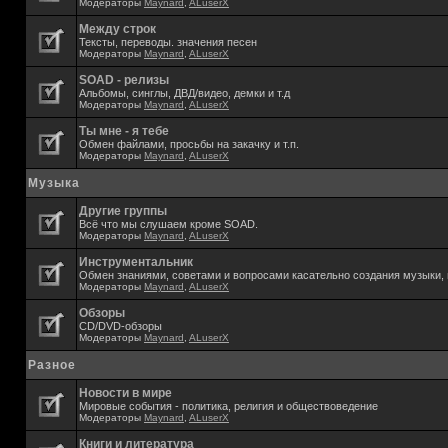
Модераторы
Maynard
,
ALuserX
Между строк
Тексты, переводы. значения песен
Модераторы
Maynard
,
ALuserX
SOAD - релизы
Альбомы, синглы, ДВД/видео, демки и т.д
Модераторы
Maynard
,
ALuserX
Ты мне - я тебе
Обмен файлами, просьбы на закачку и т.п.
Модераторы
Maynard
,
ALuserX
Музыка
Другие группы
Всё что мы слушаем кроме SOAD.
Модераторы
Maynard
,
ALuserX
Инструментальник
Обмен знаниями, советами и вопросами касательно создания музыки, 
Модераторы
Maynard
,
ALuserX
Обзоры
CD/DVD-обзоры
Модераторы
Maynard
,
ALuserX
Разное
Новости в мире
Мировые события - политика, религия и обществоведение
Модераторы
Maynard
,
ALuserX
Книги и литература