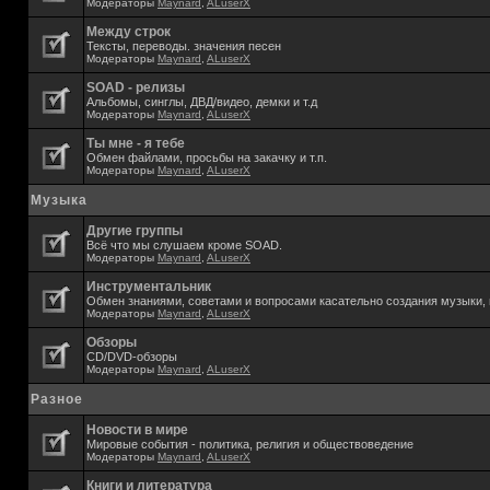
Модераторы
Maynard
,
ALuserX
Между строк
Тексты, переводы. значения песен
Модераторы
Maynard
,
ALuserX
SOAD - релизы
Альбомы, синглы, ДВД/видео, демки и т.д
Модераторы
Maynard
,
ALuserX
Ты мне - я тебе
Обмен файлами, просьбы на закачку и т.п.
Модераторы
Maynard
,
ALuserX
Музыка
Другие группы
Всё что мы слушаем кроме SOAD.
Модераторы
Maynard
,
ALuserX
Инструментальник
Обмен знаниями, советами и вопросами касательно создания музыки, 
Модераторы
Maynard
,
ALuserX
Обзоры
CD/DVD-обзоры
Модераторы
Maynard
,
ALuserX
Разное
Новости в мире
Мировые события - политика, религия и обществоведение
Модераторы
Maynard
,
ALuserX
Книги и литература