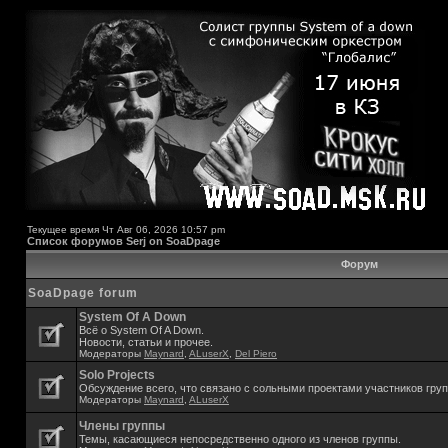
Текущее время Чт Авг 06, 2026 10:57 pm
Список форумов Serj on SoaDpage
Форум
SoaDpage forum
System Of A Down
Всё о System Of A Down.
Новости, статьи и прочее.
Модераторы
Maynard
,
ALuserX
,
Del Piero
Solo Projects
Обсуждение всего, что связано с сольными проектами участников гру
Модераторы
Maynard
,
ALuserX
Члены группы
Темы, касающиеся непосредственно одного из членов группы.