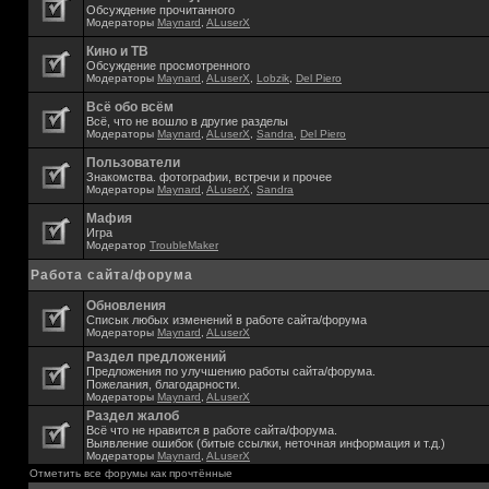
Обсуждение прочитанного
Модераторы
Maynard
,
ALuserX
Кино и ТВ
Обсуждение просмотренного
Модераторы
Maynard
,
ALuserX
,
Lobzik
,
Del Piero
Всё обо всём
Всё, что не вошло в другие разделы
Модераторы
Maynard
,
ALuserX
,
Sandra
,
Del Piero
Пользователи
Знакомства. фотографии, встречи и прочее
Модераторы
Maynard
,
ALuserX
,
Sandra
Мафия
Игра
Модератор
TroubleMaker
Работа сайта/форума
Обновления
Списык любых изменений в работе сайта/форума
Модераторы
Maynard
,
ALuserX
Раздел предложений
Предложения по улучшению работы сайта/форума.
Пожелания, благодарности.
Модераторы
Maynard
,
ALuserX
Раздел жалоб
Всё что не нравится в работе сайта/форума.
Выявление ошибок (битые ссылки, неточная информация и т.д.)
Модераторы
Maynard
,
ALuserX
Отметить все форумы как прочтённые