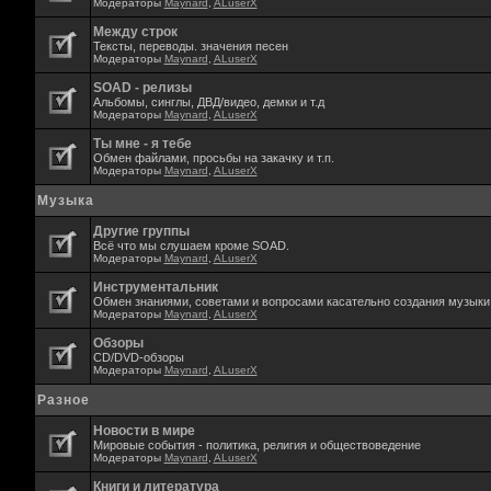
Модераторы
Maynard
,
ALuserX
Между строк
Тексты, переводы. значения песен
Модераторы
Maynard
,
ALuserX
SOAD - релизы
Альбомы, синглы, ДВД/видео, демки и т.д
Модераторы
Maynard
,
ALuserX
Ты мне - я тебе
Обмен файлами, просьбы на закачку и т.п.
Модераторы
Maynard
,
ALuserX
Музыка
Другие группы
Всё что мы слушаем кроме SOAD.
Модераторы
Maynard
,
ALuserX
Инструментальник
Обмен знаниями, советами и вопросами касательно создания музыки,
Модераторы
Maynard
,
ALuserX
Обзоры
CD/DVD-обзоры
Модераторы
Maynard
,
ALuserX
Разное
Новости в мире
Мировые события - политика, религия и обществоведение
Модераторы
Maynard
,
ALuserX
Книги и литература