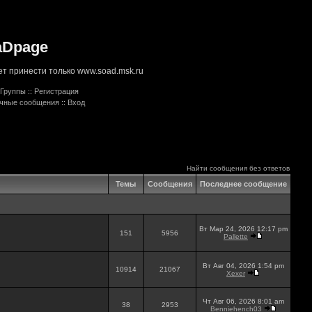
aDpage
т принести только www.soad.msk.ru
Группы
::
Регистрация
ичные сообщения
::
Вход
Найти сообщения без ответов
Темы
Сообщения
Последнее сообщение
Вт Мар 24, 2026 12:17 pm
151
5956
Pallette
Вт Авг 04, 2026 1:54 pm
10914
21067
Xexer
Чт Авг 06, 2026 8:01 am
38
2953
Benniehench03