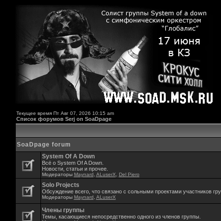
Текущее время Пт Авг 07, 2026 10:15 am
Список форумов Serj on SoaDpage
SoaDpage forum
System Of A Down
Всё о System Of A Down.
Новости, статьи и прочее.
Модераторы
Maynard
,
ALuserX
,
Del Piero
Solo Projects
Обсуждение всего, что связано с сольными проектами участников гр
Модераторы
Maynard
,
ALuserX
Члены группы
Темы, касающиеся непосредственно одного из членов группы.