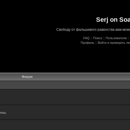
Serj on So
Свободу от фальшивого равенства вам може
FAQ
::
Поиск
::
Пользователи
::
Профиль
::
Войти и проверить л
Форум
уппы.