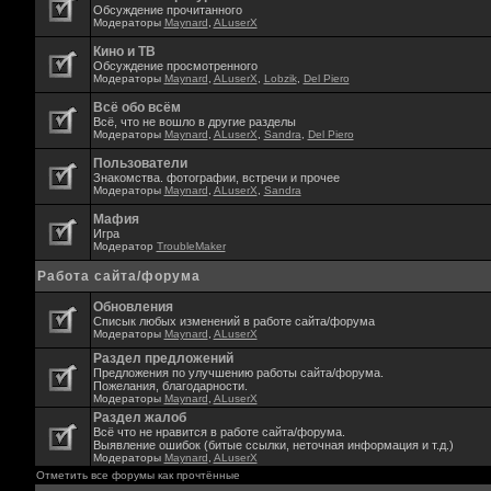
Обсуждение прочитанного
Модераторы
Maynard
,
ALuserX
Кино и ТВ
Обсуждение просмотренного
Модераторы
Maynard
,
ALuserX
,
Lobzik
,
Del Piero
Всё обо всём
Всё, что не вошло в другие разделы
Модераторы
Maynard
,
ALuserX
,
Sandra
,
Del Piero
Пользователи
Знакомства. фотографии, встречи и прочее
Модераторы
Maynard
,
ALuserX
,
Sandra
Мафия
Игра
Модератор
TroubleMaker
Работа сайта/форума
Обновления
Списык любых изменений в работе сайта/форума
Модераторы
Maynard
,
ALuserX
Раздел предложений
Предложения по улучшению работы сайта/форума.
Пожелания, благодарности.
Модераторы
Maynard
,
ALuserX
Раздел жалоб
Всё что не нравится в работе сайта/форума.
Выявление ошибок (битые ссылки, неточная информация и т.д.)
Модераторы
Maynard
,
ALuserX
Отметить все форумы как прочтённые