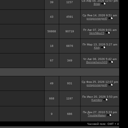
Сб Апр 04, 2026 12:07 pm
39
1157
Brisk
Ср Янв 14, 2026 9:51 am
43
4591
potapovsergei0
Пт Авг 07, 2026 9:01 am
56868
90719
VeroNika15
Пт Мар 13, 2026 5:27 am
18
6876
Klok
Чт Авг 06, 2026 5:42 am
67
349
Benniehench03
Ср Фев 25, 2026 12:07 pm
49
931
potapovsergei0
Пн Июл 20, 2026 3:53 pm
668
1197
Karnilov
Пн Дек 27, 2010 5:23 pm
9
686
TroubleMaker
Часовой пояс: GMT + 4