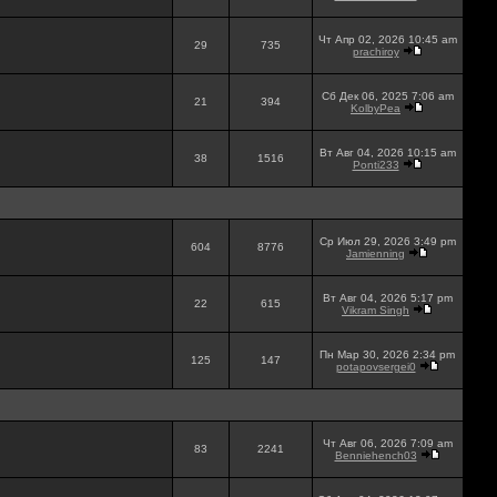
Чт Апр 02, 2026 10:45 am
29
735
prachiroy
Сб Дек 06, 2025 7:06 am
21
394
KolbyPea
Вт Авг 04, 2026 10:15 am
38
1516
Ponti233
Ср Июл 29, 2026 3:49 pm
604
8776
Jamienning
Вт Авг 04, 2026 5:17 pm
22
615
Vikram Singh
Пн Мар 30, 2026 2:34 pm
125
147
potapovsergei0
Чт Авг 06, 2026 7:09 am
83
2241
Benniehench03