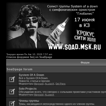
Текущее время Пн Авг 10, 2026 7:57 am
Список форумов Serj on SoaDpage
Форум
SoaDpage forum
System Of A Down
Всё о System Of A Down.
Новости, статьи и прочее.
Модераторы
Maynard
,
ALuserX
,
Del Piero
Solo Projects
Обсуждение всего, что связано с сольными проектами участников гру
Модераторы
Maynard
,
ALuserX
Члены группы
Темы, касающиеся непосредственно одного из членов группы.