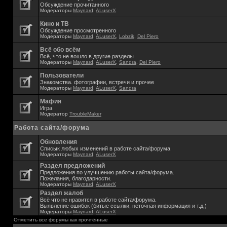
Обсуждение прочитанного
Модераторы
Maynard
,
ALuserX
Кино и ТВ
Обсуждение просмотренного
Модераторы
Maynard
,
ALuserX
,
Lobzik
,
Del Piero
Всё обо всём
Всё, что не вошло в другие разделы
Модераторы
Maynard
,
ALuserX
,
Sandra
,
Del Piero
Пользователи
Знакомства. фотографии, встречи и прочее
Модераторы
Maynard
,
ALuserX
,
Sandra
Мафия
Игра
Модератор
TroubleMaker
Работа сайта/форума
Обновления
Списык любых изменений в работе сайта/форума
Модераторы
Maynard
,
ALuserX
Раздел предложений
Предложения по улучшению работы сайта/форума.
Пожелания, благодарности.
Модераторы
Maynard
,
ALuserX
Раздел жалоб
Всё что не нравится в работе сайта/форума.
Выявление ошибок (битые ссылки, неточная информация и т.д.)
Модераторы
Maynard
,
ALuserX
Отметить все форумы как прочтённые