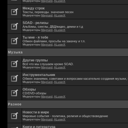
Модераторы
Maynard
,
ALuserX
Между строк
Тексты, переводы. значения песен
Модераторы
Maynard
,
ALuserX
SOAD - релизы
Альбомы, синглы, ДВД/видео, демки и т.д
Модераторы
Maynard
,
ALuserX
Ты мне - я тебе
Обмен файлами, просьбы на закачку и т.п.
Модераторы
Maynard
,
ALuserX
Музыка
Другие группы
Всё что мы слушаем кроме SOAD.
Модераторы
Maynard
,
ALuserX
Инструментальник
Обмен знаниями, советами и вопросами касательно создания музыки, 
Модераторы
Maynard
,
ALuserX
Обзоры
CD/DVD-обзоры
Модераторы
Maynard
,
ALuserX
Разное
Новости в мире
Мировые события - политика, религия и обществоведение
Модераторы
Maynard
,
ALuserX
Книги и литература