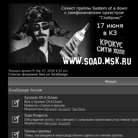
Текущее время Пт Авг 07, 2026 9:52 pm
Список форумов Serj on SoaDpage
Форум
SoaDpage forum
System Of A Down
Всё о System Of A Down.
Новости, статьи и прочее.
Модераторы
Maynard
,
ALuserX
,
Del Piero
Solo Projects
Обсуждение всего, что связано с сольными проектами участников гру
Модераторы
Maynard
,
ALuserX
Члены группы
Темы, касающиеся непосредственно одного из членов группы.