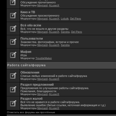
Обсуждение прочитанного
Модераторы
Maynard
,
ALuserX
Кино и ТВ
Обсуждение просмотренного
Модераторы
Maynard
,
ALuserX
,
Lobzik
,
Del Piero
Всё обо всём
Всё, что не вошло в другие разделы
Модераторы
Maynard
,
ALuserX
,
Sandra
,
Del Piero
Пользователи
Знакомства. фотографии, встречи и прочее
Модераторы
Maynard
,
ALuserX
,
Sandra
Мафия
Игра
Модератор
TroubleMaker
Работа сайта/форума
Обновления
Списык любых изменений в работе сайта/форума
Модераторы
Maynard
,
ALuserX
Раздел предложений
Предложения по улучшению работы сайта/форума.
Пожелания, благодарности.
Модераторы
Maynard
,
ALuserX
Раздел жалоб
Всё что не нравится в работе сайта/форума.
Выявление ошибок (битые ссылки, неточная информация и т.д.)
Модераторы
Maynard
,
ALuserX
Отметить все форумы как прочтённые