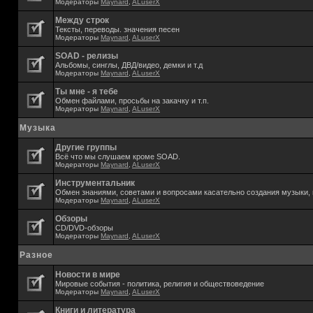
Модераторы
Maynard
,
ALuserX
Между строк
Тексты, переводы. значения песен
Модераторы
Maynard
,
ALuserX
SOAD - релизы
Альбомы, синглы, ДВД/видео, демки и т.д
Модераторы
Maynard
,
ALuserX
Ты мне - я тебе
Обмен файлами, просьбы на закачку и т.п.
Модераторы
Maynard
,
ALuserX
Музыка
Другие группы
Всё что мы слушаем кроме SOAD.
Модераторы
Maynard
,
ALuserX
Инструментальник
Обмен знаниями, советами и вопросами касательно создания музыки, 
Модераторы
Maynard
,
ALuserX
Обзоры
CD/DVD-обзоры
Модераторы
Maynard
,
ALuserX
Разное
Новости в мире
Мировые события - политика, религия и обществоведение
Модераторы
Maynard
,
ALuserX
Книги и литература