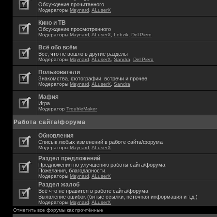
Обсуждение прочитанного
Модераторы
Maynard
,
ALuserX
Кино и ТВ
Обсуждение просмотренного
Модераторы
Maynard
,
ALuserX
,
Lobzik
,
Del Piero
Всё обо всём
Всё, что не вошло в другие разделы
Модераторы
Maynard
,
ALuserX
,
Sandra
,
Del Piero
Пользователи
Знакомства. фотографии, встречи и прочее
Модераторы
Maynard
,
ALuserX
,
Sandra
Мафия
Игра
Модератор
TroubleMaker
Работа сайта/форума
Обновления
Списык любых изменений в работе сайта/форума
Модераторы
Maynard
,
ALuserX
Раздел предложений
Предложения по улучшению работы сайта/форума.
Пожелания, благодарности.
Модераторы
Maynard
,
ALuserX
Раздел жалоб
Всё что не нравится в работе сайта/форума.
Выявление ошибок (битые ссылки, неточная информация и т.д.)
Модераторы
Maynard
,
ALuserX
Отметить все форумы как прочтённые