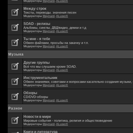
Модераторы
Maynard
,
ALuserX
Между строк
Тексты, переводы. значения песен
Модераторы
Maynard
,
ALuserX
SOAD - релизы
Альбомы, синглы, ДВД/видео, демки и т.д
Модераторы
Maynard
,
ALuserX
Ты мне - я тебе
Обмен файлами, просьбы на закачку и т.п.
Модераторы
Maynard
,
ALuserX
Музыка
Другие группы
Всё что мы слушаем кроме SOAD.
Модераторы
Maynard
,
ALuserX
Инструментальник
Обмен знаниями, советами и вопросами касательно создания музыки, 
Модераторы
Maynard
,
ALuserX
Обзоры
CD/DVD-обзоры
Модераторы
Maynard
,
ALuserX
Разное
Новости в мире
Мировые события - политика, религия и обществоведение
Модераторы
Maynard
,
ALuserX
Книги и литература