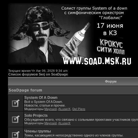
Текущее время Чт Авг 06, 2026 9:34 am
Список форумов Serj on SoaDpage
Форум
SoaDpage forum
System Of A Down
Всё о System Of A Down.
Новости, статьи и прочее.
Модераторы
Maynard
,
ALuserX
,
Del Piero
Solo Projects
Обсуждение всего, что связано с сольными проектами участников гру
Модераторы
Maynard
,
ALuserX
Члены группы
Темы, касающиеся непосредственно одного из членов группы.