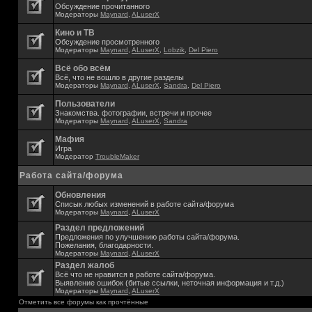
Обсуждение прочитанного
Модераторы
Maynard
,
ALuserX
Кино и ТВ
Обсуждение просмотренного
Модераторы
Maynard
,
ALuserX
,
Lobzik
,
Del Piero
Всё обо всём
Всё, что не вошло в другие разделы
Модераторы
Maynard
,
ALuserX
,
Sandra
,
Del Piero
Пользователи
Знакомства. фотографии, встречи и прочее
Модераторы
Maynard
,
ALuserX
,
Sandra
Мафия
Игра
Модератор
TroubleMaker
Работа сайта/форума
Обновления
Списык любых изменений в работе сайта/форума
Модераторы
Maynard
,
ALuserX
Раздел предложений
Предложения по улучшению работы сайта/форума.
Пожелания, благодарности.
Модераторы
Maynard
,
ALuserX
Раздел жалоб
Всё что не нравится в работе сайта/форума.
Выявление ошибок (битые ссылки, неточная информация и т.д.)
Модераторы
Maynard
,
ALuserX
Отметить все форумы как прочтённые