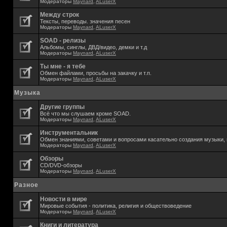
Модераторы
Maynard
,
ALuserX
Между строк
Тексты, переводы. значения песен
Модераторы
Maynard
,
ALuserX
SOAD - релизы
Альбомы, синглы, ДВД/видео, демки и т.д
Модераторы
Maynard
,
ALuserX
Ты мне - я тебе
Обмен файлами, просьбы на закачку и т.п.
Модераторы
Maynard
,
ALuserX
Музыка
Другие группы
Всё что мы слушаем кроме SOAD.
Модераторы
Maynard
,
ALuserX
Инструментальник
Обмен знаниями, советами и вопросами касательно создания музыки, 
Модераторы
Maynard
,
ALuserX
Обзоры
CD/DVD-обзоры
Модераторы
Maynard
,
ALuserX
Разное
Новости в мире
Мировые события - политика, религия и обществоведение
Модераторы
Maynard
,
ALuserX
Книги и литература