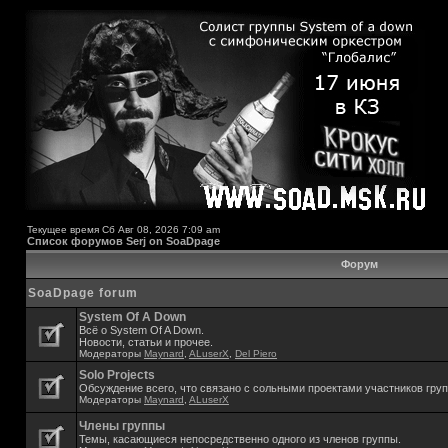
Текущее время Сб Авг 08, 2026 7:09 am
Список форумов Serj on SoaDpage
Форум
SoaDpage forum
System Of A Down
Всё о System Of A Down.
Новости, статьи и прочее.
Модераторы
Maynard
,
ALuserX
,
Del Piero
Solo Projects
Обсуждение всего, что связано с сольными проектами участников гру
Модераторы
Maynard
,
ALuserX
Члены группы
Темы, касающиеся непосредственно одного из членов группы.