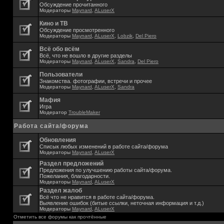
Обсуждение прочитанного
Модераторы
Maynard
,
ALuserX
Кино и ТВ
Обсуждение просмотренного
Модераторы
Maynard
,
ALuserX
,
Lobzik
,
Del Piero
Всё обо всём
Всё, что не вошло в другие разделы
Модераторы
Maynard
,
ALuserX
,
Sandra
,
Del Piero
Пользователи
Знакомства. фотографии, встречи и прочее
Модераторы
Maynard
,
ALuserX
,
Sandra
Мафия
Игра
Модератор
TroubleMaker
Работа сайта/форума
Обновления
Списык любых изменений в работе сайта/форума
Модераторы
Maynard
,
ALuserX
Раздел предложений
Предложения по улучшению работы сайта/форума.
Пожелания, благодарности.
Модераторы
Maynard
,
ALuserX
Раздел жалоб
Всё что не нравится в работе сайта/форума.
Выявление ошибок (битые ссылки, неточная информация и т.д.)
Модераторы
Maynard
,
ALuserX
Отметить все форумы как прочтённые