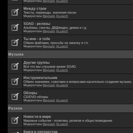
Модераторы
Maynard
,
ALuserX
Между строк
Тексты, переводы. значения песен
Модераторы
Maynard
,
ALuserX
SOAD - релизы
Альбомы, синглы, ДВД/видео, демки и т.д
Модераторы
Maynard
,
ALuserX
Ты мне - я тебе
Обмен файлами, просьбы на закачку и т.п.
Модераторы
Maynard
,
ALuserX
Музыка
Другие группы
Всё что мы слушаем кроме SOAD.
Модераторы
Maynard
,
ALuserX
Инструментальник
Обмен знаниями, советами и вопросами касательно создания музыки, 
Модераторы
Maynard
,
ALuserX
Обзоры
CD/DVD-обзоры
Модераторы
Maynard
,
ALuserX
Разное
Новости в мире
Мировые события - политика, религия и обществоведение
Модераторы
Maynard
,
ALuserX
Книги и литература