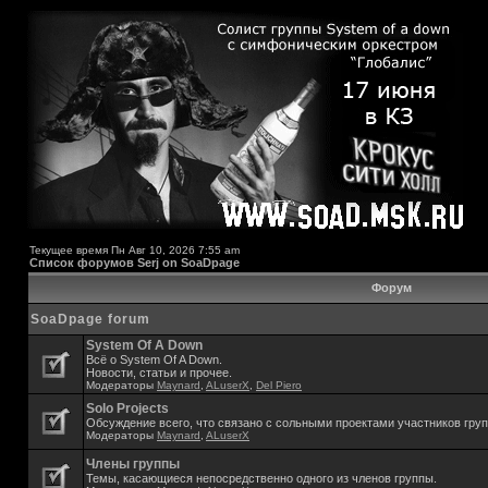
Текущее время Пн Авг 10, 2026 7:55 am
Список форумов Serj on SoaDpage
Форум
SoaDpage forum
System Of A Down
Всё о System Of A Down.
Новости, статьи и прочее.
Модераторы
Maynard
,
ALuserX
,
Del Piero
Solo Projects
Обсуждение всего, что связано с сольными проектами участников гру
Модераторы
Maynard
,
ALuserX
Члены группы
Темы, касающиеся непосредственно одного из членов группы.