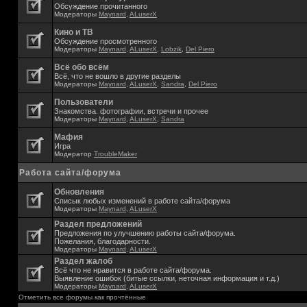
Обсуждение прочитанного
Модераторы
Maynard
,
ALuserX
Кино и ТВ
Обсуждение просмотренного
Модераторы
Maynard
,
ALuserX
,
Lobzik
,
Del Piero
Всё обо всём
Всё, что не вошло в другие разделы
Модераторы
Maynard
,
ALuserX
,
Sandra
,
Del Piero
Пользователи
Знакомства. фотографии, встречи и прочее
Модераторы
Maynard
,
ALuserX
,
Sandra
Мафия
Игра
Модератор
TroubleMaker
Работа сайта/форума
Обновления
Списык любых изменений в работе сайта/форума
Модераторы
Maynard
,
ALuserX
Раздел предложений
Предложения по улучшению работы сайта/форума.
Пожелания, благодарности.
Модераторы
Maynard
,
ALuserX
Раздел жалоб
Всё что не нравится в работе сайта/форума.
Выявление ошибок (битые ссылки, неточная информация и т.д.)
Модераторы
Maynard
,
ALuserX
Отметить все форумы как прочтённые