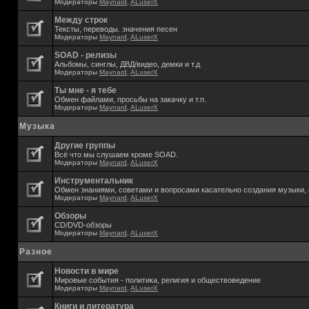
Модераторы
Maynard
,
ALuserX
Между строк
Тексты, переводы. значения песен
Модераторы
Maynard
,
ALuserX
SOAD - релизы
Альбомы, синглы, ДВД/видео, демки и т.д
Модераторы
Maynard
,
ALuserX
Ты мне - я тебе
Обмен файлами, просьбы на закачку и т.п.
Модераторы
Maynard
,
ALuserX
Музыка
Другие группы
Всё что мы слушаем кроме SOAD.
Модераторы
Maynard
,
ALuserX
Инструментальник
Обмен знаниями, советами и вопросами касательно создания музыки, 
Модераторы
Maynard
,
ALuserX
Обзоры
CD/DVD-обзоры
Модераторы
Maynard
,
ALuserX
Разное
Новости в мире
Мировые события - политика, религия и обществоведение
Модераторы
Maynard
,
ALuserX
Книги и литература