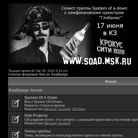
Текущее время Вс Авг 09, 2026 6:14 pm
Список форумов Serj on SoaDpage
Форум
SoaDpage forum
System Of A Down
Всё о System Of A Down.
Новости, статьи и прочее.
Модераторы
Maynard
,
ALuserX
,
Del Piero
Solo Projects
Обсуждение всего, что связано с сольными проектами участников гру
Модераторы
Maynard
,
ALuserX
Члены группы
Темы, касающиеся непосредственно одного из членов группы.