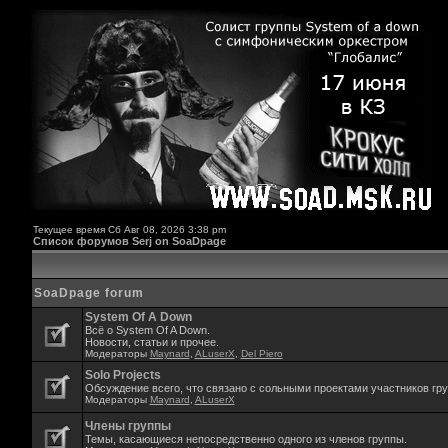
Текущее время Сб Авг 08, 2026 3:38 pm
Список форумов Serj on SoaDpage
SoaDpage forum
System Of A Down
Всё о System Of A Down.
Новости, статьи и прочее.
Модераторы
Maynard
,
ALuserX
,
Del Piero
Solo Projects
Обсуждение всего, что связано с сольными проектами участников гр
Модераторы
Maynard
,
ALuserX
Члены группы
Темы, касающиеся непосредственно одного из членов группы.