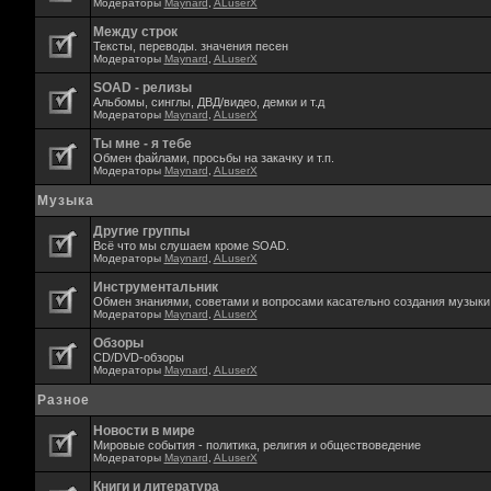
Модераторы
Maynard
,
ALuserX
Между строк
Тексты, переводы. значения песен
Модераторы
Maynard
,
ALuserX
SOAD - релизы
Альбомы, синглы, ДВД/видео, демки и т.д
Модераторы
Maynard
,
ALuserX
Ты мне - я тебе
Обмен файлами, просьбы на закачку и т.п.
Модераторы
Maynard
,
ALuserX
Музыка
Другие группы
Всё что мы слушаем кроме SOAD.
Модераторы
Maynard
,
ALuserX
Инструментальник
Обмен знаниями, советами и вопросами касательно создания музыки,
Модераторы
Maynard
,
ALuserX
Обзоры
CD/DVD-обзоры
Модераторы
Maynard
,
ALuserX
Разное
Новости в мире
Мировые события - политика, религия и обществоведение
Модераторы
Maynard
,
ALuserX
Книги и литература