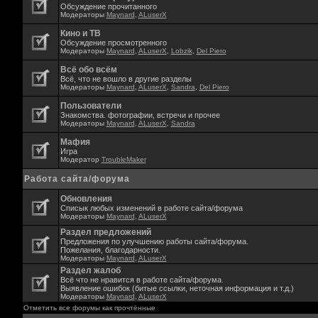
Обсуждение прочитанного
Модераторы
Maynard
,
ALuserX
Кино и ТВ
Обсуждение просмотренного
Модераторы
Maynard
,
ALuserX
,
Lobzik
,
Del Piero
Всё обо всём
Всё, что не вошло в другие разделы
Модераторы
Maynard
,
ALuserX
,
Sandra
,
Del Piero
Пользователи
Знакомства. фотографии, встречи и прочее
Модераторы
Maynard
,
ALuserX
,
Sandra
Мафия
Игра
Модератор
TroubleMaker
Работа сайта/форума
Обновления
Списык любых изменений в работе сайта/форума
Модераторы
Maynard
,
ALuserX
Раздел предложений
Предложения по улучшению работы сайта/форума.
Пожелания, благодарности.
Модераторы
Maynard
,
ALuserX
Раздел жалоб
Всё что не нравится в работе сайта/форума.
Выявление ошибок (битые ссылки, неточная информация и т.д.)
Модераторы
Maynard
,
ALuserX
Отметить все форумы как прочтённые