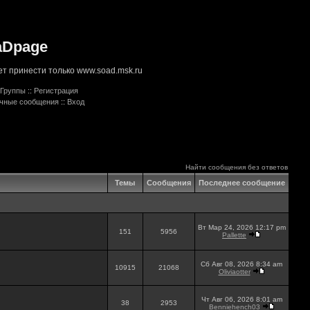
aDpage
т принести только www.soad.msk.ru
Группы
::
Регистрация
ичные сообщения
::
Вход
Найти сообщения без ответов
Темы
Сообщения
Последнее сообщение
Вт Мар 24, 2026 12:17 pm
151
5956
Pallette
Сб Авг 08, 2026 8:34 am
10915
21068
Oliviaotter
Чт Авг 06, 2026 8:01 am
38
2953
Benniehench03