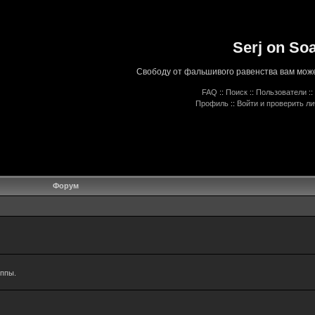
Serj on So
Свободу от фальшивого равенства вам може
FAQ
::
Поиск
::
Пользователи
::
Профиль
::
Войти и проверить л
Форум
уппы.