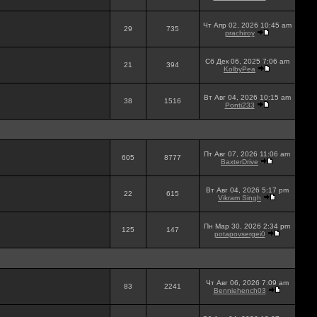
Чт Апр 02, 2026 10:45 am
29
735
prachiroy
Сб Дек 06, 2025 7:06 am
21
394
KolbyPea
Вт Авг 04, 2026 10:15 am
38
1516
Ponti233
Пт Авг 07, 2026 11:06 am
605
8777
BaxterDrive
Вт Авг 04, 2026 5:17 pm
22
615
Vikram Singh
Пн Мар 30, 2026 2:34 pm
125
147
potapovsergei0
Чт Авг 06, 2026 7:09 am
83
2241
Benniehench03