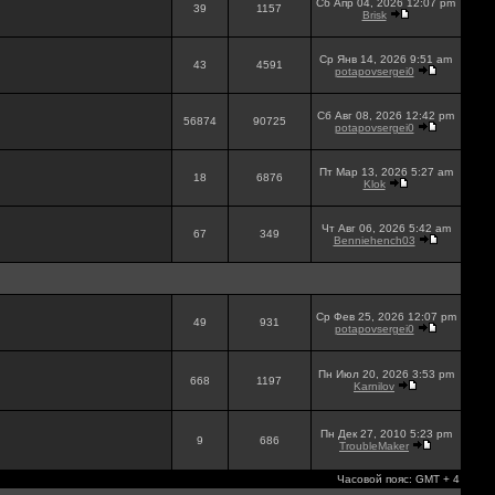
Сб Апр 04, 2026 12:07 pm
39
1157
Brisk
Ср Янв 14, 2026 9:51 am
43
4591
potapovsergei0
Сб Авг 08, 2026 12:42 pm
56874
90725
potapovsergei0
Пт Мар 13, 2026 5:27 am
18
6876
Klok
Чт Авг 06, 2026 5:42 am
67
349
Benniehench03
Ср Фев 25, 2026 12:07 pm
49
931
potapovsergei0
Пн Июл 20, 2026 3:53 pm
668
1197
Karnilov
Пн Дек 27, 2010 5:23 pm
9
686
TroubleMaker
Часовой пояс: GMT + 4