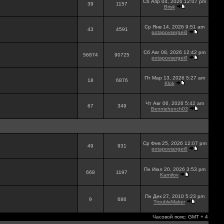
Сб Апр 04, 2026 12:07 pm
39
1157
Brisk
Ср Янв 14, 2026 9:51 am
43
4591
potapovsergei0
Сб Авг 08, 2026 12:42 pm
56874
90725
potapovsergei0
Пт Мар 13, 2026 5:27 am
18
6876
Klok
Чт Авг 06, 2026 5:42 am
67
349
Benniehench03
Ср Фев 25, 2026 12:07 pm
49
931
potapovsergei0
Пн Июл 20, 2026 3:53 pm
668
1197
Karnilov
Пн Дек 27, 2010 5:23 pm
9
686
TroubleMaker
Часовой пояс: GMT + 4