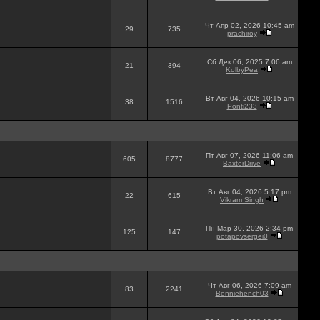
Чт Апр 02, 2026 10:45 am
29
735
prachiroy
Сб Дек 06, 2025 7:06 am
21
394
KolbyPea
Вт Авг 04, 2026 10:15 am
38
1516
Ponti233
Пт Авг 07, 2026 11:06 am
605
8777
BaxterDrive
Вт Авг 04, 2026 5:17 pm
22
615
Vikram Singh
Пн Мар 30, 2026 2:34 pm
125
147
potapovsergei0
Чт Авг 06, 2026 7:09 am
83
2241
Benniehench03