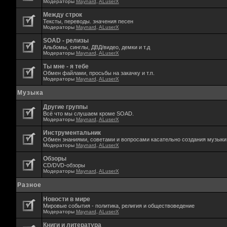
Модераторы
Maynard
,
ALuserX
Между строк
Тексты, переводы. значения песен
Модераторы
Maynard
,
ALuserX
SOAD - релизы
Альбомы, синглы, ДВД/видео, демки и т.д
Модераторы
Maynard
,
ALuserX
Ты мне - я тебе
Обмен файлами, просьбы на закачку и т.п.
Модераторы
Maynard
,
ALuserX
Музыка
Другие группы
Всё что мы слушаем кроме SOAD.
Модераторы
Maynard
,
ALuserX
Инструментальник
Обмен знаниями, советами и вопросами касательно создания музыки,
Модераторы
Maynard
,
ALuserX
Обзоры
CD/DVD-обзоры
Модераторы
Maynard
,
ALuserX
Разное
Новости в мире
Мировые события - политика, религия и обществоведение
Модераторы
Maynard
,
ALuserX
Книги и литература