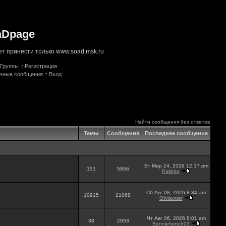
aDpage
т принести только www.soad.msk.ru
Группы
::
Регистрация
ичные сообщения
::
Вход
Найти сообщения без ответов
Темы
Сообщения
Последнее сообщение
Вт Мар 24, 2026 12:17 pm
151
5956
Pallette
Сб Авг 08, 2026 8:34 am
10915
21068
Oliviaotter
Чт Авг 06, 2026 8:01 am
38
2953
Benniehench03