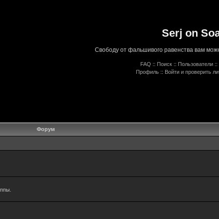
Serj on So
Свободу от фальшивого равенства вам може
FAQ
::
Поиск
::
Пользователи
::
Профиль
::
Войти и проверить л
Форум
уппы.