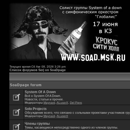
Текущее время Сб Авг 08, 2026 3:26 pm
Список форумов Serj on SoaDpage
SoaDpage forum
System Of A Down
Всё о System Of A Down.
Новости, статьи и прочее.
Модераторы
Maynard
,
ALuserX
,
Del Piero
Solo Projects
Обсуждение всего, что связано с сольными проектами участников гр
Модераторы
Maynard
,
ALuserX
Члены группы
Темы, касающиеся непосредственно одного из членов группы.