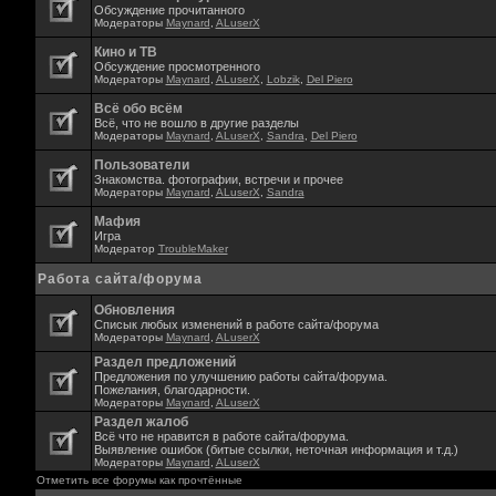
Обсуждение прочитанного
Модераторы
Maynard
,
ALuserX
Кино и ТВ
Обсуждение просмотренного
Модераторы
Maynard
,
ALuserX
,
Lobzik
,
Del Piero
Всё обо всём
Всё, что не вошло в другие разделы
Модераторы
Maynard
,
ALuserX
,
Sandra
,
Del Piero
Пользователи
Знакомства. фотографии, встречи и прочее
Модераторы
Maynard
,
ALuserX
,
Sandra
Мафия
Игра
Модератор
TroubleMaker
Работа сайта/форума
Обновления
Списык любых изменений в работе сайта/форума
Модераторы
Maynard
,
ALuserX
Раздел предложений
Предложения по улучшению работы сайта/форума.
Пожелания, благодарности.
Модераторы
Maynard
,
ALuserX
Раздел жалоб
Всё что не нравится в работе сайта/форума.
Выявление ошибок (битые ссылки, неточная информация и т.д.)
Модераторы
Maynard
,
ALuserX
Отметить все форумы как прочтённые