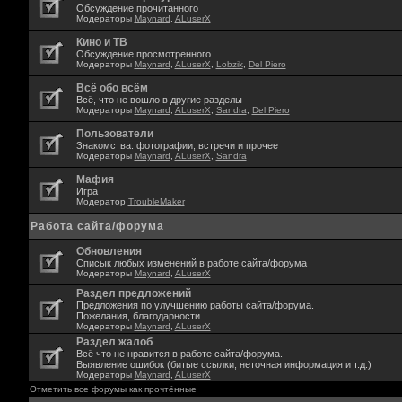
Обсуждение прочитанного
Модераторы
Maynard
,
ALuserX
Кино и ТВ
Обсуждение просмотренного
Модераторы
Maynard
,
ALuserX
,
Lobzik
,
Del Piero
Всё обо всём
Всё, что не вошло в другие разделы
Модераторы
Maynard
,
ALuserX
,
Sandra
,
Del Piero
Пользователи
Знакомства. фотографии, встречи и прочее
Модераторы
Maynard
,
ALuserX
,
Sandra
Мафия
Игра
Модератор
TroubleMaker
Работа сайта/форума
Обновления
Списык любых изменений в работе сайта/форума
Модераторы
Maynard
,
ALuserX
Раздел предложений
Предложения по улучшению работы сайта/форума.
Пожелания, благодарности.
Модераторы
Maynard
,
ALuserX
Раздел жалоб
Всё что не нравится в работе сайта/форума.
Выявление ошибок (битые ссылки, неточная информация и т.д.)
Модераторы
Maynard
,
ALuserX
Отметить все форумы как прочтённые