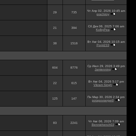
Чт Апр 02, 2026 10:45 am
29
735
prachiroy
Сб Дек 06, 2025 7:06 am
21
394
KolbyPea
Вт Авг 04, 2026 10:15 am
38
1516
Ponti233
Ср Июл 29, 2026 3:49 pm
604
8776
Jamienning
Вт Авг 04, 2026 5:17 pm
22
615
Vikram Singh
Пн Мар 30, 2026 2:34 pm
125
147
potapovsergei0
Чт Авг 06, 2026 7:09 am
83
2241
Benniehench03