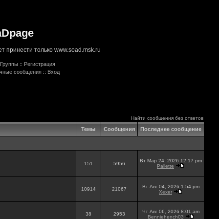
aDpage
т принести только www.soad.msk.ru
Группы
::
Регистрация
ичные сообщения
::
Вход
Найти сообщения без ответов
Темы
Сообщения
Последнее сообщение
Вт Мар 24, 2026 12:17 pm
151
5956
Pallette
Вт Авг 04, 2026 1:54 pm
10914
21067
Xexer
Чт Авг 06, 2026 8:01 am
38
2953
Benniehench03