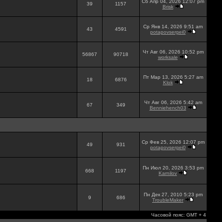
Сб Апр 04, 2026 12:07 pm
39
1157
Brisk
Ср Янв 14, 2026 9:51 am
43
4591
potapovsergei0
Чт Авг 06, 2026 10:52 pm
56867
90718
worksale
Пт Мар 13, 2026 5:27 am
18
6876
Klok
Чт Авг 06, 2026 5:42 am
67
349
Benniehench03
Ср Фев 25, 2026 12:07 pm
49
931
potapovsergei0
Пн Июл 20, 2026 3:53 pm
668
1197
Karnilov
Пн Дек 27, 2010 5:23 pm
9
686
TroubleMaker
Часовой пояс: GMT + 4