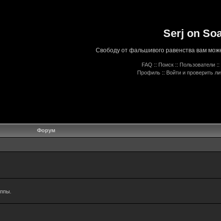
Serj on So
Свободу от фальшивого равенства вам може
FAQ
::
Поиск
::
Пользователи
::
Профиль
::
Войти и проверить л
Форум
уппы.