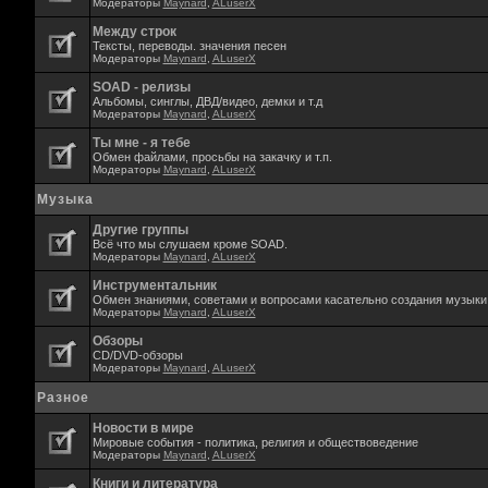
Модераторы
Maynard
,
ALuserX
Между строк
Тексты, переводы. значения песен
Модераторы
Maynard
,
ALuserX
SOAD - релизы
Альбомы, синглы, ДВД/видео, демки и т.д
Модераторы
Maynard
,
ALuserX
Ты мне - я тебе
Обмен файлами, просьбы на закачку и т.п.
Модераторы
Maynard
,
ALuserX
Музыка
Другие группы
Всё что мы слушаем кроме SOAD.
Модераторы
Maynard
,
ALuserX
Инструментальник
Обмен знаниями, советами и вопросами касательно создания музыки,
Модераторы
Maynard
,
ALuserX
Обзоры
CD/DVD-обзоры
Модераторы
Maynard
,
ALuserX
Разное
Новости в мире
Мировые события - политика, религия и обществоведение
Модераторы
Maynard
,
ALuserX
Книги и литература