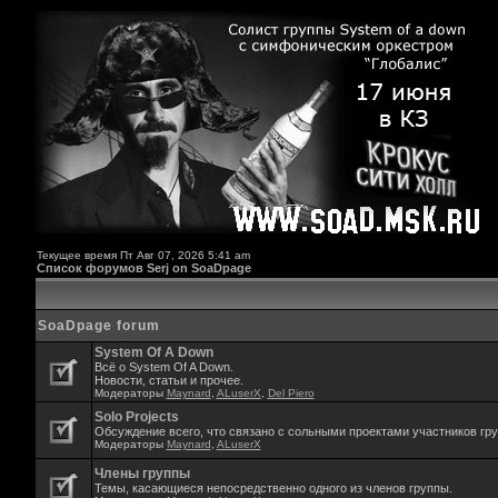
Текущее время Пт Авг 07, 2026 5:41 am
Список форумов Serj on SoaDpage
SoaDpage forum
System Of A Down
Всё о System Of A Down.
Новости, статьи и прочее.
Модераторы
Maynard
,
ALuserX
,
Del Piero
Solo Projects
Обсуждение всего, что связано с сольными проектами участников гр
Модераторы
Maynard
,
ALuserX
Члены группы
Темы, касающиеся непосредственно одного из членов группы.