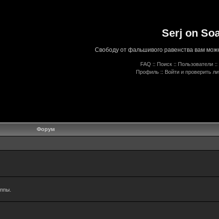
Serj on So
Свободу от фальшивого равенства вам може
FAQ
::
Поиск
::
Пользователи
::
Профиль
::
Войти и проверить л
Форум
уппы.