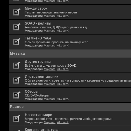
Модераторы
Maynard
,
ALuserX
Между строк
Тексты, переводы. значения песен
Модераторы
Maynard
,
ALuserX
SOAD - релизы
Альбомы, синглы, ДВД/видео, демки и т.д
Модераторы
Maynard
,
ALuserX
Ты мне - я тебе
Обмен файлами, просьбы на закачку и т.п.
Модераторы
Maynard
,
ALuserX
Музыка
Другие группы
Всё что мы слушаем кроме SOAD.
Модераторы
Maynard
,
ALuserX
Инструментальник
Обмен знаниями, советами и вопросами касательно создания музыки,
Модераторы
Maynard
,
ALuserX
Обзоры
CD/DVD-обзоры
Модераторы
Maynard
,
ALuserX
Разное
Новости в мире
Мировые события - политика, религия и обществоведение
Модераторы
Maynard
,
ALuserX
Книги и литература