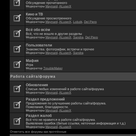
Обсуждение прочитанного
Модераторы
Maynard
,
ALuserX
Кино и ТВ
Обсуждение просмотренного
Модераторы
Maynard
,
ALuserX
,
Lobzik
,
Del Piero
Всё обо всём
Всё, что не вошло в другие разделы
Модераторы
Maynard
,
ALuserX
,
Sandra
,
Del Piero
Пользователи
Знакомства. фотографии, встречи и прочее
Модераторы
Maynard
,
ALuserX
,
Sandra
Мафия
Игра
Модератор
TroubleMaker
Работа сайта/форума
Обновления
Списык любых изменений в работе сайта/форума
Модераторы
Maynard
,
ALuserX
Раздел предложений
Предложения по улучшению работы сайта/форума.
Пожелания, благодарности.
Модераторы
Maynard
,
ALuserX
Раздел жалоб
Всё что не нравится в работе сайта/форума.
Выявление ошибок (битые ссылки, неточная информация и т.д.)
Модераторы
Maynard
,
ALuserX
Отметить все форумы как прочтённые