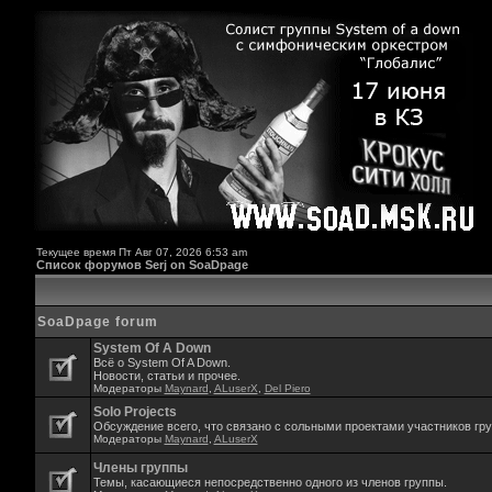
Текущее время Пт Авг 07, 2026 6:53 am
Список форумов Serj on SoaDpage
SoaDpage forum
System Of A Down
Всё о System Of A Down.
Новости, статьи и прочее.
Модераторы
Maynard
,
ALuserX
,
Del Piero
Solo Projects
Обсуждение всего, что связано с сольными проектами участников гр
Модераторы
Maynard
,
ALuserX
Члены группы
Темы, касающиеся непосредственно одного из членов группы.