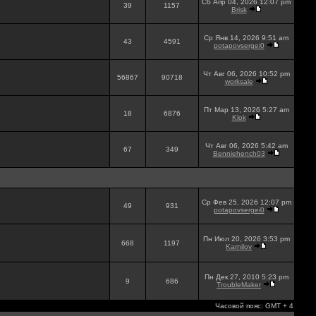
Сб Апр 04, 2026 12:07 pm
39
1157
Brisk
Ср Янв 14, 2026 9:51 am
43
4591
potapovsergei0
Чт Авг 06, 2026 10:52 pm
56867
90718
worksale
Пт Мар 13, 2026 5:27 am
18
6876
Klok
Чт Авг 06, 2026 5:42 am
67
349
Benniehench03
Ср Фев 25, 2026 12:07 pm
49
931
potapovsergei0
Пн Июл 20, 2026 3:53 pm
668
1197
Karnilov
Пн Дек 27, 2010 5:23 pm
9
686
TroubleMaker
Часовой пояс: GMT + 4