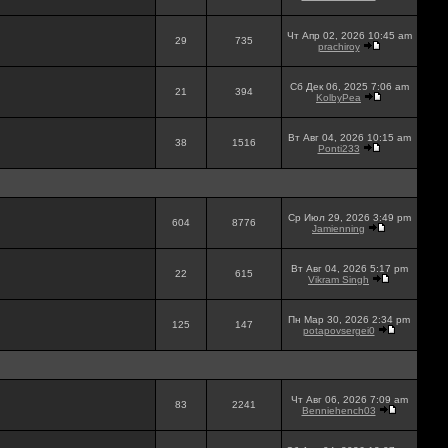
Чт Апр 02, 2026 10:45 am
29
735
prachiroy
Сб Дек 06, 2025 7:06 am
21
394
KolbyPea
Вт Авг 04, 2026 10:15 am
38
1516
Ponti233
Ср Июл 29, 2026 3:49 pm
604
8776
Jamienning
Вт Авг 04, 2026 5:17 pm
22
615
Vikram Singh
Пн Мар 30, 2026 2:34 pm
125
147
potapovsergei0
Чт Авг 06, 2026 7:09 am
83
2241
Benniehench03