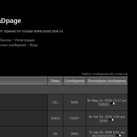
aDpage
т принести только www.soad.msk.ru
Группы
::
Регистрация
ичные сообщения
::
Вход
Найти сообщения без ответов
Темы
Сообщения
Последнее сообщение
Вт Мар 24, 2026 12:17 pm
151
5956
Pallette
Вт Авг 04, 2026 1:54 pm
10914
21067
Xexer
Чт Авг 06, 2026 8:01 am
38
2953
Benniehench03