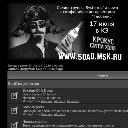
Текущее время Пт Авг 07, 2026 9:01 pm
Список форумов Serj on SoaDpage
Форум
SoaDpage forum
System Of A Down
Всё о System Of A Down.
Новости, статьи и прочее.
Модераторы
Maynard
,
ALuserX
,
Del Piero
Solo Projects
Обсуждение всего, что связано с сольными проектами участников гру
Модераторы
Maynard
,
ALuserX
Члены группы
Темы, касающиеся непосредственно одного из членов группы.