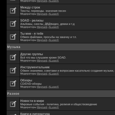
Модераторы
Maynard
,
ALuserX
Между строк
Тексты, переводы. значения песен
Модераторы
Maynard
,
ALuserX
SOAD - релизы
Альбомы, синглы, ДВД/видео, демки и т.д
Модераторы
Maynard
,
ALuserX
Ты мне - я тебе
Обмен файлами, просьбы на закачку и т.п.
Модераторы
Maynard
,
ALuserX
Музыка
Другие группы
Всё что мы слушаем кроме SOAD.
Модераторы
Maynard
,
ALuserX
Инструментальник
Обмен знаниями, советами и вопросами касательно создания музыки, 
Модераторы
Maynard
,
ALuserX
Обзоры
CD/DVD-обзоры
Модераторы
Maynard
,
ALuserX
Разное
Новости в мире
Мировые события - политика, религия и обществоведение
Модераторы
Maynard
,
ALuserX
Книги и литература