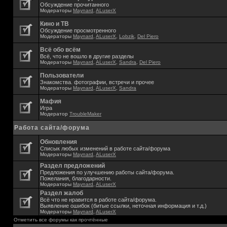
Обсуждение прочитанного
Модераторы
Maynard
,
ALuserX
Кино и ТВ
Обсуждение просмотренного
Модераторы
Maynard
,
ALuserX
,
Lobzik
,
Del Piero
Всё обо всём
Всё, что не вошло в другие разделы
Модераторы
Maynard
,
ALuserX
,
Sandra
,
Del Piero
Пользователи
Знакомства. фотографии, встречи и прочее
Модераторы
Maynard
,
ALuserX
,
Sandra
Мафия
Игра
Модератор
TroubleMaker
Работа сайта/форума
Обновления
Списык любых изменений в работе сайта/форума
Модераторы
Maynard
,
ALuserX
Раздел предложений
Предложения по улучшению работы сайта/форума.
Пожелания, благодарности.
Модераторы
Maynard
,
ALuserX
Раздел жалоб
Всё что не нравится в работе сайта/форума.
Выявление ошибок (битые ссылки, неточная информация и т.д.)
Модераторы
Maynard
,
ALuserX
Отметить все форумы как прочтённые