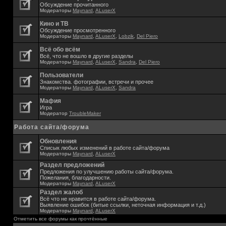
Обсуждение прочитанного
Модераторы
Maynard
,
ALuserX
Кино и ТВ
Обсуждение просмотренного
Модераторы
Maynard
,
ALuserX
,
Lobzik
,
Del Piero
Всё обо всём
Всё, что не вошло в другие разделы
Модераторы
Maynard
,
ALuserX
,
Sandra
,
Del Piero
Пользователи
Знакомства. фотографии, встречи и прочее
Модераторы
Maynard
,
ALuserX
,
Sandra
Мафия
Игра
Модератор
TroubleMaker
Работа сайта/форума
Обновления
Списык любых изменений в работе сайта/форума
Модераторы
Maynard
,
ALuserX
Раздел предложений
Предложения по улучшению работы сайта/форума.
Пожелания, благодарности.
Модераторы
Maynard
,
ALuserX
Раздел жалоб
Всё что не нравится в работе сайта/форума.
Выявление ошибок (битые ссылки, неточная информация и т.д.)
Модераторы
Maynard
,
ALuserX
Отметить все форумы как прочтённые