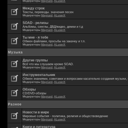
Модераторы
Maynard
,
ALuserX
Между строк
Тексты, переводы. значения песен
Модераторы
Maynard
,
ALuserX
SOAD - релизы
Альбомы, синглы, ДВД/видео, демки и т.д
Модераторы
Maynard
,
ALuserX
Ты мне - я тебе
Обмен файлами, просьбы на закачку и т.п.
Модераторы
Maynard
,
ALuserX
Музыка
Другие группы
Всё что мы слушаем кроме SOAD.
Модераторы
Maynard
,
ALuserX
Инструментальник
Обмен знаниями, советами и вопросами касательно создания музыки, 
Модераторы
Maynard
,
ALuserX
Обзоры
CD/DVD-обзоры
Модераторы
Maynard
,
ALuserX
Разное
Новости в мире
Мировые события - политика, религия и обществоведение
Модераторы
Maynard
,
ALuserX
Книги и литература