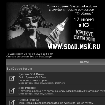
Текущее время Сб Авг 08, 2026 10:58 am
Список форумов Serj on SoaDpage
Форум
SoaDpage forum
System Of A Down
Всё о System Of A Down.
Новости, статьи и прочее.
Модераторы
Maynard
,
ALuserX
,
Del Piero
Solo Projects
Обсуждение всего, что связано с сольными проектами участников гру
Модераторы
Maynard
,
ALuserX
Члены группы
Темы, касающиеся непосредственно одного из членов группы.