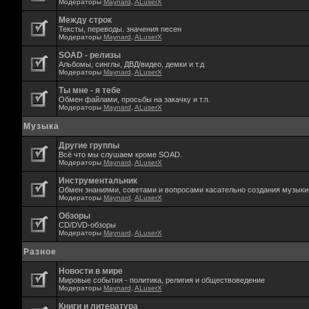
Модераторы
Maynard
,
ALuserX
Между строк
Тексты, переводы. значения песен
Модераторы
Maynard
,
ALuserX
SOAD - релизы
Альбомы, синглы, ДВД/видео, демки и т.д
Модераторы
Maynard
,
ALuserX
Ты мне - я тебе
Обмен файлами, просьбы на закачку и т.п.
Модераторы
Maynard
,
ALuserX
Музыка
Другие группы
Всё что мы слушаем кроме SOAD.
Модераторы
Maynard
,
ALuserX
Инструментальник
Обмен знаниями, советами и вопросами касательно создания музыки,
Модераторы
Maynard
,
ALuserX
Обзоры
CD/DVD-обзоры
Модераторы
Maynard
,
ALuserX
Разное
Новости в мире
Мировые события - политика, религия и обществоведение
Модераторы
Maynard
,
ALuserX
Книги и литература