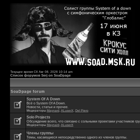
Текущее время Сб Авг 08, 2026 10:14 am
Список форумов Serj on SoaDpage
SoaDpage forum
System Of A Down
Всё о System Of A Down.
Новости, статьи и прочее.
Модераторы
Maynard
,
ALuserX
,
Del Piero
Solo Projects
Обсуждение всего, что связано с сольными проектами участников гр
Модераторы
Maynard
,
ALuserX
Члены группы
Темы, касающиеся непосредственно одного из членов группы.