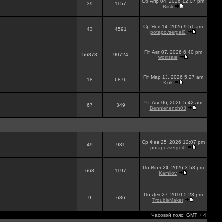
Сб Апр 04, 2026 12:07 pm
39
1157
Brisk
Ср Янв 14, 2026 9:51 am
43
4591
potapovsergei0
Пт Авг 07, 2026 6:40 pm
56873
90724
worksale
Пт Мар 13, 2026 5:27 am
18
6876
Klok
Чт Авг 06, 2026 5:42 am
67
349
Benniehench03
Ср Фев 25, 2026 12:07 pm
49
931
potapovsergei0
Пн Июл 20, 2026 3:53 pm
668
1197
Karnilov
Пн Дек 27, 2010 5:23 pm
9
686
TroubleMaker
Часовой пояс: GMT + 4