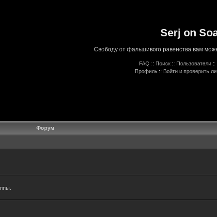
Serj on So
Свободу от фальшивого равенства вам може
FAQ
::
Поиск
::
Пользователи
::
Профиль
::
Войти и проверить л
Форум
уппы.