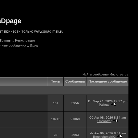
aDpage
т принести только www.soad.msk.ru
Группы
::
Регистрация
ичные сообщения
::
Вход
Найти сообщения без ответов
Темы
Сообщения
Последнее сообщение
Вт Мар 24, 2026 12:17 pm
151
5956
Pallette
Сб Авг 08, 2026 8:34 am
10915
21068
Oliviaotter
Чт Авг 06, 2026 8:01 am
38
2953
Benniehench03