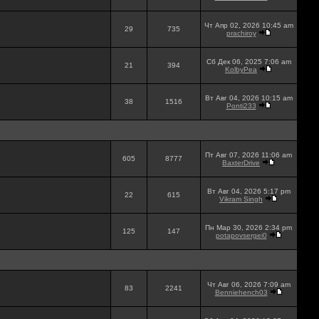
Чт Апр 02, 2026 10:45 am
29
735
prachiroy
Сб Дек 06, 2025 7:06 am
21
394
KolbyPea
Вт Авг 04, 2026 10:15 am
38
1516
Ponti233
Пт Авг 07, 2026 11:06 am
605
8777
BaxterDrive
Вт Авг 04, 2026 5:17 pm
22
615
Vikram Singh
Пн Мар 30, 2026 2:34 pm
125
147
potapovsergei0
Чт Авг 06, 2026 7:09 am
83
2241
Benniehench03