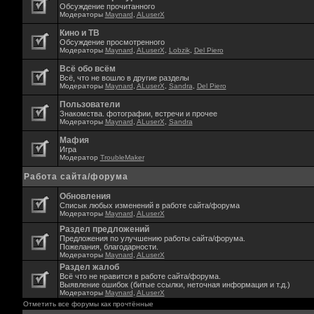
Обсуждение прочитанного
Модераторы
Maynard
,
ALuserX
Кино и ТВ
Обсуждение просмотренного
Модераторы
Maynard
,
ALuserX
,
Lobzik
,
Del Piero
Всё обо всём
Всё, что не вошло в другие разделы
Модераторы
Maynard
,
ALuserX
,
Sandra
,
Del Piero
Пользователи
Знакомства. фотографии, встречи и прочее
Модераторы
Maynard
,
ALuserX
,
Sandra
Мафия
Игра
Модератор
TroubleMaker
Работа сайта/форума
Обновления
Списык любых изменений в работе сайта/форума
Модераторы
Maynard
,
ALuserX
Раздел предложений
Предложения по улучшению работы сайта/форума.
Пожелания, благодарности.
Модераторы
Maynard
,
ALuserX
Раздел жалоб
Всё что не нравится в работе сайта/форума.
Выявление ошибок (битые ссылки, неточная информация и т.д.)
Модераторы
Maynard
,
ALuserX
Отметить все форумы как прочтённые