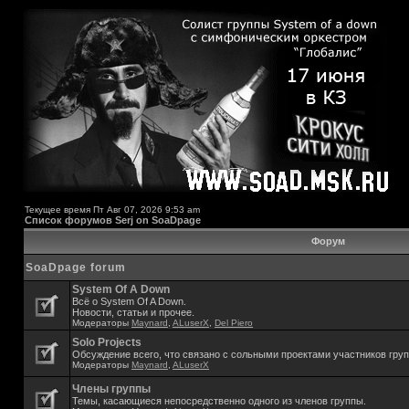
Текущее время Пт Авг 07, 2026 9:53 am
Список форумов Serj on SoaDpage
Форум
SoaDpage forum
System Of A Down
Всё о System Of A Down.
Новости, статьи и прочее.
Модераторы
Maynard
,
ALuserX
,
Del Piero
Solo Projects
Обсуждение всего, что связано с сольными проектами участников гру
Модераторы
Maynard
,
ALuserX
Члены группы
Темы, касающиеся непосредственно одного из членов группы.