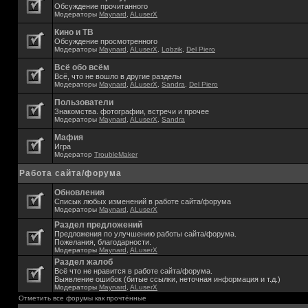
Обсуждение прочитанного
Модераторы
Maynard
,
ALuserX
Кино и ТВ
Обсуждение просмотренного
Модераторы
Maynard
,
ALuserX
,
Lobzik
,
Del Piero
Всё обо всём
Всё, что не вошло в другие разделы
Модераторы
Maynard
,
ALuserX
,
Sandra
,
Del Piero
Пользователи
Знакомства. фотографии, встречи и прочее
Модераторы
Maynard
,
ALuserX
,
Sandra
Мафия
Игра
Модератор
TroubleMaker
Работа сайта/форума
Обновления
Списык любых изменений в работе сайта/форума
Модераторы
Maynard
,
ALuserX
Раздел предложений
Предложения по улучшению работы сайта/форума.
Пожелания, благодарности.
Модераторы
Maynard
,
ALuserX
Раздел жалоб
Всё что не нравится в работе сайта/форума.
Выявление ошибок (битые ссылки, неточная информация и т.д.)
Модераторы
Maynard
,
ALuserX
Отметить все форумы как прочтённые