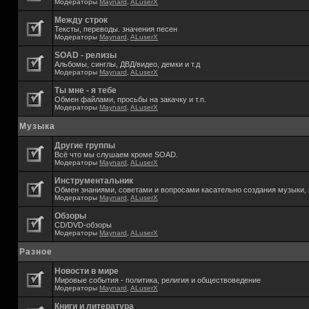
Модераторы
Maynard
,
ALuserX
Между строк
Тексты, переводы. значения песен
Модераторы
Maynard
,
ALuserX
SOAD - релизы
Альбомы, синглы, ДВД/видео, демки и т.д
Модераторы
Maynard
,
ALuserX
Ты мне - я тебе
Обмен файлами, просьбы на закачку и т.п.
Модераторы
Maynard
,
ALuserX
Музыка
Другие группы
Всё что мы слушаем кроме SOAD.
Модераторы
Maynard
,
ALuserX
Инструментальник
Обмен знаниями, советами и вопросами касательно создания музыки, 
Модераторы
Maynard
,
ALuserX
Обзоры
CD/DVD-обзоры
Модераторы
Maynard
,
ALuserX
Разное
Новости в мире
Мировые события - политика, религия и обществоведение
Модераторы
Maynard
,
ALuserX
Книги и литература