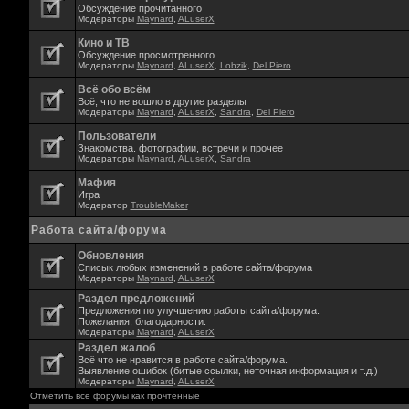
Обсуждение прочитанного
Модераторы
Maynard
,
ALuserX
Кино и ТВ
Обсуждение просмотренного
Модераторы
Maynard
,
ALuserX
,
Lobzik
,
Del Piero
Всё обо всём
Всё, что не вошло в другие разделы
Модераторы
Maynard
,
ALuserX
,
Sandra
,
Del Piero
Пользователи
Знакомства. фотографии, встречи и прочее
Модераторы
Maynard
,
ALuserX
,
Sandra
Мафия
Игра
Модератор
TroubleMaker
Работа сайта/форума
Обновления
Списык любых изменений в работе сайта/форума
Модераторы
Maynard
,
ALuserX
Раздел предложений
Предложения по улучшению работы сайта/форума.
Пожелания, благодарности.
Модераторы
Maynard
,
ALuserX
Раздел жалоб
Всё что не нравится в работе сайта/форума.
Выявление ошибок (битые ссылки, неточная информация и т.д.)
Модераторы
Maynard
,
ALuserX
Отметить все форумы как прочтённые