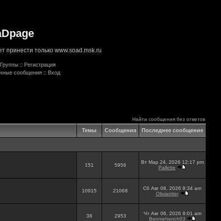
aDpage
т принести только www.soad.msk.ru
Группы
::
Регистрация
ичные сообщения
::
Вход
Найти сообщения без ответов
Темы
Сообщения
Последнее сообщение
Вт Мар 24, 2026 12:17 pm
151
5956
Pallette
Сб Авг 08, 2026 8:34 am
10915
21068
Oliviaotter
Чт Авг 06, 2026 8:01 am
38
2953
Benniehench03