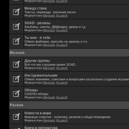
Модераторы
Maynard
,
ALuserX
Между строк
Тексты, переводы. значения песен
Модераторы
Maynard
,
ALuserX
SOAD - релизы
Альбомы, синглы, ДВД/видео, демки и т.д
Модераторы
Maynard
,
ALuserX
Ты мне - я тебе
Обмен файлами, просьбы на закачку и т.п.
Модераторы
Maynard
,
ALuserX
Музыка
Другие группы
Всё что мы слушаем кроме SOAD.
Модераторы
Maynard
,
ALuserX
Инструментальник
Обмен знаниями, советами и вопросами касательно создания музыки,
Модераторы
Maynard
,
ALuserX
Обзоры
CD/DVD-обзоры
Модераторы
Maynard
,
ALuserX
Разное
Новости в мире
Мировые события - политика, религия и обществоведение
Модераторы
Maynard
,
ALuserX
Книги и литература