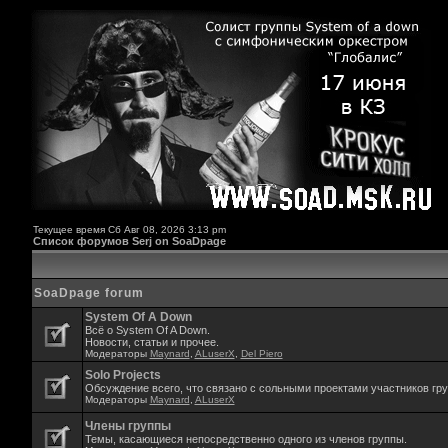
Текущее время Сб Авг 08, 2026 3:13 pm
Список форумов Serj on SoaDpage
SoaDpage forum
System Of A Down
Всё о System Of A Down.
Новости, статьи и прочее.
Модераторы
Maynard
,
ALuserX
,
Del Piero
Solo Projects
Обсуждение всего, что связано с сольными проектами участников гр
Модераторы
Maynard
,
ALuserX
Члены группы
Темы, касающиеся непосредственно одного из членов группы.