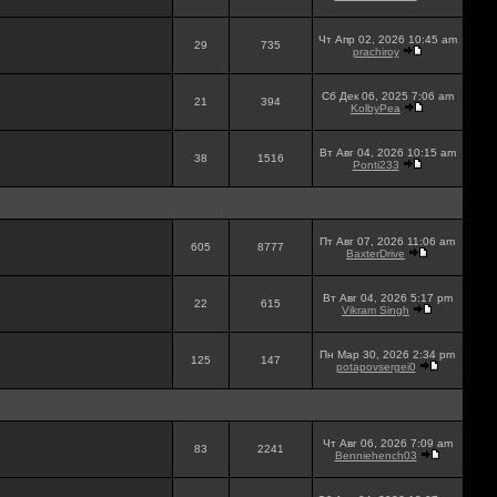
Чт Апр 02, 2026 10:45 am
29
735
prachiroy
Сб Дек 06, 2025 7:06 am
21
394
KolbyPea
Вт Авг 04, 2026 10:15 am
38
1516
Ponti233
Пт Авг 07, 2026 11:06 am
605
8777
BaxterDrive
Вт Авг 04, 2026 5:17 pm
22
615
Vikram Singh
Пн Мар 30, 2026 2:34 pm
125
147
potapovsergei0
Чт Авг 06, 2026 7:09 am
83
2241
Benniehench03