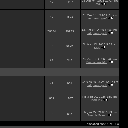
Сб Апр 04, 2026 12:07 pm
39
1157
Brisk
Ср Янв 14, 2026 9:51 am
43
4591
potapovsergei0
Сб Авг 08, 2026 12:42 pm
56874
90725
potapovsergei0
Пт Мар 13, 2026 5:27 am
18
6876
Klok
Чт Авг 06, 2026 5:42 am
67
349
Benniehench03
Ср Фев 25, 2026 12:07 pm
49
931
potapovsergei0
Пн Июл 20, 2026 3:53 pm
668
1197
Karnilov
Пн Дек 27, 2010 5:23 pm
9
686
TroubleMaker
Часовой пояс: GMT + 4