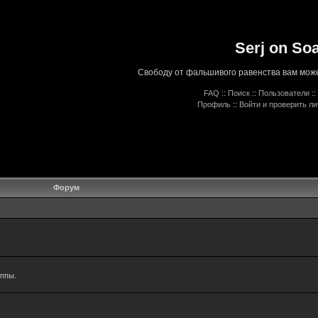
Serj on So
Свободу от фальшивого равенства вам може
FAQ
::
Поиск
::
Пользователи
::
Профиль
::
Войти и проверить л
Форум
уппы.