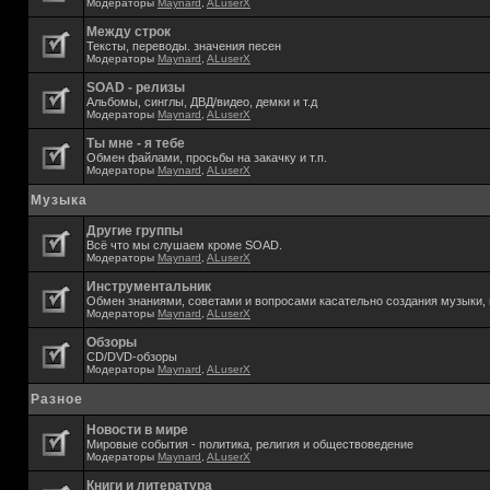
Модераторы
Maynard
,
ALuserX
Между строк
Тексты, переводы. значения песен
Модераторы
Maynard
,
ALuserX
SOAD - релизы
Альбомы, синглы, ДВД/видео, демки и т.д
Модераторы
Maynard
,
ALuserX
Ты мне - я тебе
Обмен файлами, просьбы на закачку и т.п.
Модераторы
Maynard
,
ALuserX
Музыка
Другие группы
Всё что мы слушаем кроме SOAD.
Модераторы
Maynard
,
ALuserX
Инструментальник
Обмен знаниями, советами и вопросами касательно создания музыки, 
Модераторы
Maynard
,
ALuserX
Обзоры
CD/DVD-обзоры
Модераторы
Maynard
,
ALuserX
Разное
Новости в мире
Мировые события - политика, религия и обществоведение
Модераторы
Maynard
,
ALuserX
Книги и литература