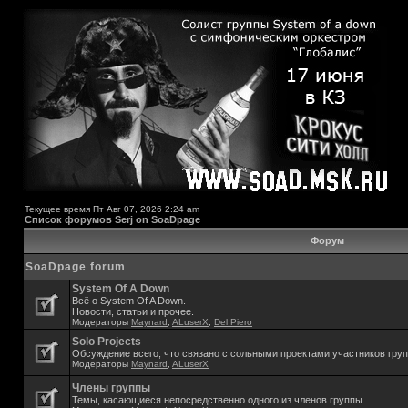
Текущее время Пт Авг 07, 2026 2:24 am
Список форумов Serj on SoaDpage
Форум
SoaDpage forum
System Of A Down
Всё о System Of A Down.
Новости, статьи и прочее.
Модераторы
Maynard
,
ALuserX
,
Del Piero
Solo Projects
Обсуждение всего, что связано с сольными проектами участников гру
Модераторы
Maynard
,
ALuserX
Члены группы
Темы, касающиеся непосредственно одного из членов группы.