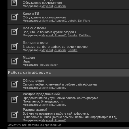
Обсуждение прочитанного
Модераторы
Maynard
,
ALuserX
Кино и ТВ
Обсуждение просмотренного
Модераторы
Maynard
,
ALuserX
,
Lobzik
,
Del Piero
Всё обо всём
Всё, что не вошло в другие разделы
Модераторы
Maynard
,
ALuserX
,
Sandra
,
Del Piero
Пользователи
Знакомства. фотографии, встречи и прочее
Модераторы
Maynard
,
ALuserX
,
Sandra
Мафия
Игра
Модератор
TroubleMaker
Работа сайта/форума
Обновления
Списык любых изменений в работе сайта/форума
Модераторы
Maynard
,
ALuserX
Раздел предложений
Предложения по улучшению работы сайта/форума.
Пожелания, благодарности.
Модераторы
Maynard
,
ALuserX
Раздел жалоб
Всё что не нравится в работе сайта/форума.
Выявление ошибок (битые ссылки, неточная информация и т.д.)
Модераторы
Maynard
,
ALuserX
Отметить все форумы как прочтённые