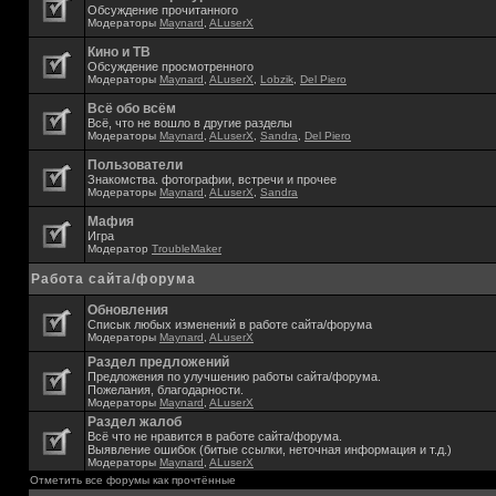
Обсуждение прочитанного
Модераторы
Maynard
,
ALuserX
Кино и ТВ
Обсуждение просмотренного
Модераторы
Maynard
,
ALuserX
,
Lobzik
,
Del Piero
Всё обо всём
Всё, что не вошло в другие разделы
Модераторы
Maynard
,
ALuserX
,
Sandra
,
Del Piero
Пользователи
Знакомства. фотографии, встречи и прочее
Модераторы
Maynard
,
ALuserX
,
Sandra
Мафия
Игра
Модератор
TroubleMaker
Работа сайта/форума
Обновления
Списык любых изменений в работе сайта/форума
Модераторы
Maynard
,
ALuserX
Раздел предложений
Предложения по улучшению работы сайта/форума.
Пожелания, благодарности.
Модераторы
Maynard
,
ALuserX
Раздел жалоб
Всё что не нравится в работе сайта/форума.
Выявление ошибок (битые ссылки, неточная информация и т.д.)
Модераторы
Maynard
,
ALuserX
Отметить все форумы как прочтённые