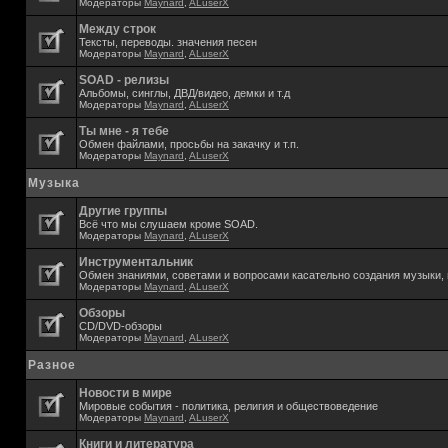
Модераторы
Maynard
,
ALuserX
Между строк
Тексты, переводы. значения песен
Модераторы
Maynard
,
ALuserX
SOAD - релизы
Альбомы, синглы, ДВД/видео, демки и т.д
Модераторы
Maynard
,
ALuserX
Ты мне - я тебе
Обмен файлами, просьбы на закачку и т.п.
Модераторы
Maynard
,
ALuserX
Музыка
Другие группы
Всё что мы слушаем кроме SOAD.
Модераторы
Maynard
,
ALuserX
Инструментальник
Обмен знаниями, советами и вопросами касательно создания музыки, 
Модераторы
Maynard
,
ALuserX
Обзоры
CD/DVD-обзоры
Модераторы
Maynard
,
ALuserX
Разное
Новости в мире
Мировые события - политика, религия и обществоведение
Модераторы
Maynard
,
ALuserX
Книги и литература