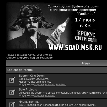
Текущее время Вс Авг 09, 2026 3:04 pm
Список форумов Serj on SoaDpage
Форум
SoaDpage forum
System Of A Down
Всё о System Of A Down.
Новости, статьи и прочее.
Модераторы
Maynard
,
ALuserX
,
Del Piero
Solo Projects
Обсуждение всего, что связано с сольными проектами участников гру
Модераторы
Maynard
,
ALuserX
Члены группы
Темы, касающиеся непосредственно одного из членов группы.