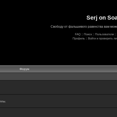
Serj on So
Свободу от фальшивого равенства вам може
FAQ
::
Поиск
::
Пользователи
::
Профиль
::
Войти и проверить л
Форум
уппы.