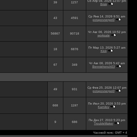
Сб Апр 04, 2026 12:07 pm
39
1157
Brisk
Ср Янв 14, 2026 9:51 am
43
4591
potapovsergei0
Чт Авг 06, 2026 10:52 pm
56867
90718
worksale
Пт Мар 13, 2026 5:27 am
18
6876
Klok
Чт Авг 06, 2026 5:42 am
67
349
Benniehench03
Ср Фев 25, 2026 12:07 pm
49
931
potapovsergei0
Пн Июл 20, 2026 3:53 pm
668
1197
Karnilov
Пн Дек 27, 2010 5:23 pm
9
686
TroubleMaker
Часовой пояс: GMT + 4