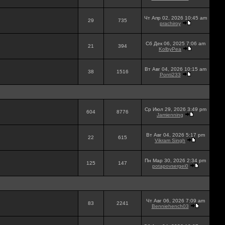
Чт Апр 02, 2026 10:45 am
29
735
prachiroy
Сб Дек 06, 2025 7:06 am
21
394
KolbyPea
Вт Авг 04, 2026 10:15 am
38
1516
Ponti233
Ср Июл 29, 2026 3:49 pm
604
8776
Jamienning
Вт Авг 04, 2026 5:17 pm
22
615
Vikram Singh
Пн Мар 30, 2026 2:34 pm
125
147
potapovsergei0
Чт Авг 06, 2026 7:09 am
83
2241
Benniehench03