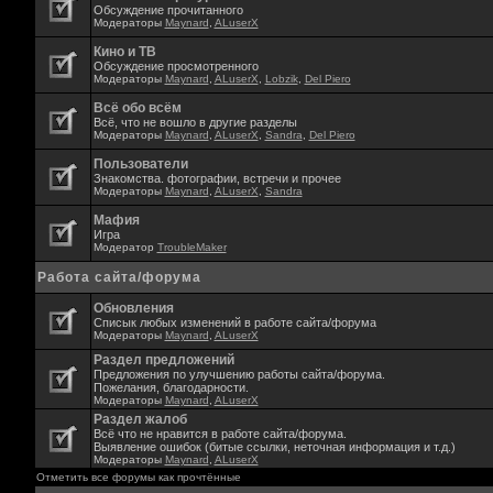
Обсуждение прочитанного
Модераторы
Maynard
,
ALuserX
Кино и ТВ
Обсуждение просмотренного
Модераторы
Maynard
,
ALuserX
,
Lobzik
,
Del Piero
Всё обо всём
Всё, что не вошло в другие разделы
Модераторы
Maynard
,
ALuserX
,
Sandra
,
Del Piero
Пользователи
Знакомства. фотографии, встречи и прочее
Модераторы
Maynard
,
ALuserX
,
Sandra
Мафия
Игра
Модератор
TroubleMaker
Работа сайта/форума
Обновления
Списык любых изменений в работе сайта/форума
Модераторы
Maynard
,
ALuserX
Раздел предложений
Предложения по улучшению работы сайта/форума.
Пожелания, благодарности.
Модераторы
Maynard
,
ALuserX
Раздел жалоб
Всё что не нравится в работе сайта/форума.
Выявление ошибок (битые ссылки, неточная информация и т.д.)
Модераторы
Maynard
,
ALuserX
Отметить все форумы как прочтённые