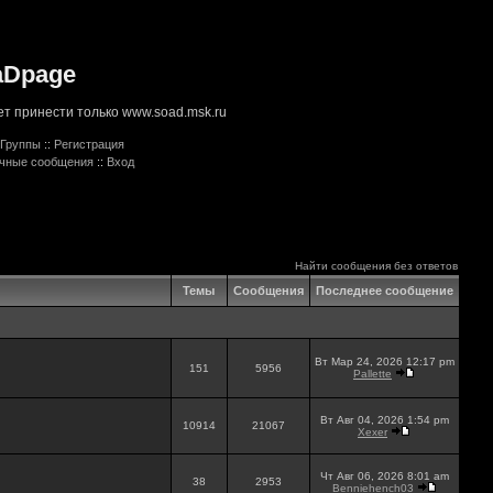
aDpage
т принести только www.soad.msk.ru
Группы
::
Регистрация
ичные сообщения
::
Вход
Найти сообщения без ответов
Темы
Сообщения
Последнее сообщение
Вт Мар 24, 2026 12:17 pm
151
5956
Pallette
Вт Авг 04, 2026 1:54 pm
10914
21067
Xexer
Чт Авг 06, 2026 8:01 am
38
2953
Benniehench03