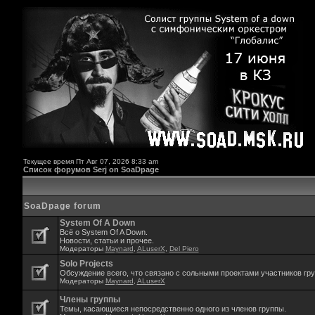
Текущее время Пт Авг 07, 2026 8:33 am
Список форумов Serj on SoaDpage
SoaDpage forum
System Of A Down
Всё о System Of A Down.
Новости, статьи и прочее.
Модераторы
Maynard
,
ALuserX
,
Del Piero
Solo Projects
Обсуждение всего, что связано с сольными проектами участников гр
Модераторы
Maynard
,
ALuserX
Члены группы
Темы, касающиеся непосредственно одного из членов группы.