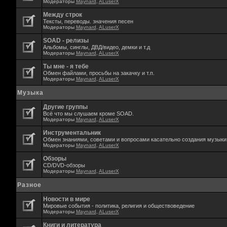
Модераторы
Maynard
,
ALuserX
Между строк
Тексты, переводы. значения песен
Модераторы
Maynard
,
ALuserX
SOAD - релизы
Альбомы, синглы, ДВД/видео, демки и т.д
Модераторы
Maynard
,
ALuserX
Ты мне - я тебе
Обмен файлами, просьбы на закачку и т.п.
Модераторы
Maynard
,
ALuserX
Музыка
Другие группы
Всё что мы слушаем кроме SOAD.
Модераторы
Maynard
,
ALuserX
Инструментальник
Обмен знаниями, советами и вопросами касательно создания музыки,
Модераторы
Maynard
,
ALuserX
Обзоры
CD/DVD-обзоры
Модераторы
Maynard
,
ALuserX
Разное
Новости в мире
Мировые события - политика, религия и обществоведение
Модераторы
Maynard
,
ALuserX
Книги и литература