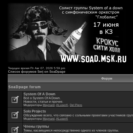
Текущее время Пт Авг 07, 2026 5:59 pm
Список форумов Serj on SoaDpage
Форум
SoaDpage forum
System Of A Down
Всё о System Of A Down.
Новости, статьи и прочее.
Модераторы
Maynard
,
ALuserX
,
Del Piero
Solo Projects
Обсуждение всего, что связано с сольными проектами участников гру
Модераторы
Maynard
,
ALuserX
Члены группы
Темы, касающиеся непосредственно одного из членов группы.