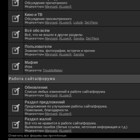
Обсуждение прочитанного
Модераторы
Maynard
,
ALuserX
Кино и ТВ
Обсуждение просмотренного
Модераторы
Maynard
,
ALuserX
,
Lobzik
,
Del Piero
Всё обо всём
Всё, что не вошло в другие разделы
Модераторы
Maynard
,
ALuserX
,
Sandra
,
Del Piero
Пользователи
Знакомства. фотографии, встречи и прочее
Модераторы
Maynard
,
ALuserX
,
Sandra
Мафия
Игра
Модератор
TroubleMaker
Работа сайта/форума
Обновления
Списык любых изменений в работе сайта/форума
Модераторы
Maynard
,
ALuserX
Раздел предложений
Предложения по улучшению работы сайта/форума.
Пожелания, благодарности.
Модераторы
Maynard
,
ALuserX
Раздел жалоб
Всё что не нравится в работе сайта/форума.
Выявление ошибок (битые ссылки, неточная информация и т.д.)
Модераторы
Maynard
,
ALuserX
Отметить все форумы как прочтённые