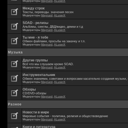
Модераторы
Maynard
,
ALuserX
Между строк
Тексты, переводы. значения песен
Модераторы
Maynard
,
ALuserX
SOAD - релизы
Альбомы, синглы, ДВД/видео, демки и т.д
Модераторы
Maynard
,
ALuserX
Ты мне - я тебе
Обмен файлами, просьбы на закачку и т.п.
Модераторы
Maynard
,
ALuserX
Музыка
Другие группы
Всё что мы слушаем кроме SOAD.
Модераторы
Maynard
,
ALuserX
Инструментальник
Обмен знаниями, советами и вопросами касательно создания музыки, 
Модераторы
Maynard
,
ALuserX
Обзоры
CD/DVD-обзоры
Модераторы
Maynard
,
ALuserX
Разное
Новости в мире
Мировые события - политика, религия и обществоведение
Модераторы
Maynard
,
ALuserX
Книги и литература