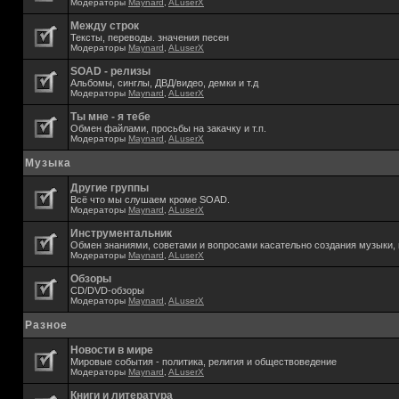
Модераторы
Maynard
,
ALuserX
Между строк
Тексты, переводы. значения песен
Модераторы
Maynard
,
ALuserX
SOAD - релизы
Альбомы, синглы, ДВД/видео, демки и т.д
Модераторы
Maynard
,
ALuserX
Ты мне - я тебе
Обмен файлами, просьбы на закачку и т.п.
Модераторы
Maynard
,
ALuserX
Музыка
Другие группы
Всё что мы слушаем кроме SOAD.
Модераторы
Maynard
,
ALuserX
Инструментальник
Обмен знаниями, советами и вопросами касательно создания музыки, 
Модераторы
Maynard
,
ALuserX
Обзоры
CD/DVD-обзоры
Модераторы
Maynard
,
ALuserX
Разное
Новости в мире
Мировые события - политика, религия и обществоведение
Модераторы
Maynard
,
ALuserX
Книги и литература