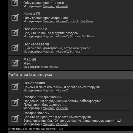
Обсуждение прочитанного
Модераторы
Maynard
,
ALuserX
Кино и ТВ
Обсуждение просмотренного
Модераторы
Maynard
,
ALuserX
,
Lobzik
,
Del Piero
Всё обо всём
Всё, что не вошло в другие разделы
Модераторы
Maynard
,
ALuserX
,
Sandra
,
Del Piero
Пользователи
Знакомства. фотографии, встречи и прочее
Модераторы
Maynard
,
ALuserX
,
Sandra
Мафия
Игра
Модератор
TroubleMaker
Работа сайта/форума
Обновления
Списык любых изменений в работе сайта/форума
Модераторы
Maynard
,
ALuserX
Раздел предложений
Предложения по улучшению работы сайта/форума.
Пожелания, благодарности.
Модераторы
Maynard
,
ALuserX
Раздел жалоб
Всё что не нравится в работе сайта/форума.
Выявление ошибок (битые ссылки, неточная информация и т.д.)
Модераторы
Maynard
,
ALuserX
Отметить все форумы как прочтённые