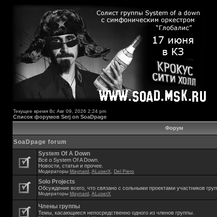
Текущее время Вс Авг 09, 2026 2:24 pm
Список форумов Serj on SoaDpage
Форум
SoaDpage forum
System Of A Down
Всё о System Of A Down.
Новости, статьи и прочее.
Модераторы
Maynard
,
ALuserX
,
Del Piero
Solo Projects
Обсуждение всего, что связано с сольными проектами участников гру
Модераторы
Maynard
,
ALuserX
Члены группы
Темы, касающиеся непосредственно одного из членов группы.