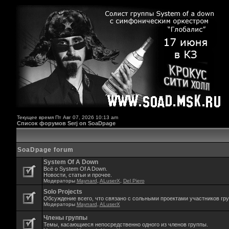
Текущее время Пт Авг 07, 2026 10:13 am
Список форумов Serj on SoaDpage
SoaDpage forum
System Of A Down
Всё о System Of A Down.
Новости, статьи и прочее.
Модераторы
Maynard
,
ALuserX
,
Del Piero
Solo Projects
Обсуждение всего, что связано с сольными проектами участников гр
Модераторы
Maynard
,
ALuserX
Члены группы
Темы, касающиеся непосредственно одного из членов группы.