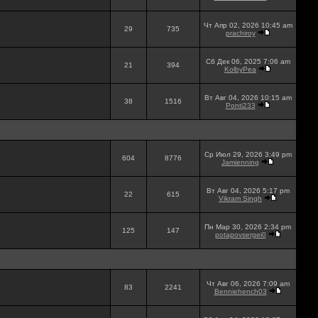
Чт Апр 02, 2026 10:45 am
29
735
prachiroy
Сб Дек 06, 2025 7:06 am
21
394
KolbyPea
Вт Авг 04, 2026 10:15 am
38
1516
Ponti233
Ср Июл 29, 2026 3:49 pm
604
8776
Jamienning
Вт Авг 04, 2026 5:17 pm
22
615
Vikram Singh
Пн Мар 30, 2026 2:34 pm
125
147
potapovsergei0
Чт Авг 06, 2026 7:09 am
83
2241
Benniehench03