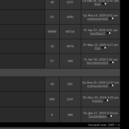
Сб Апр 04, 2026 12:07 pm
39
1157
Brisk
Ср Янв 14, 2026 9:51 am
43
4591
potapovsergei0
Пт Авг 07, 2026 9:01 am
56868
90719
VeroNika15
Пт Мар 13, 2026 5:27 am
18
6876
Klok
Чт Авг 06, 2026 5:42 am
67
349
Benniehench03
Ср Фев 25, 2026 12:07 pm
49
931
potapovsergei0
Пн Июл 20, 2026 3:53 pm
668
1197
Karnilov
Пн Дек 27, 2010 5:23 pm
9
686
TroubleMaker
Часовой пояс: GMT + 4