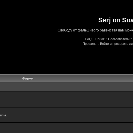
Serj on So
Свободу от фальшивого равенства вам може
FAQ
::
Поиск
::
Пользователи
::
Профиль
::
Войти и проверить л
Форум
уппы.