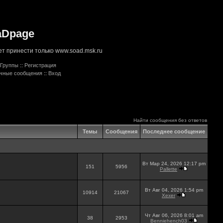
aDpage
т принести только www.soad.msk.ru
Группы
::
Регистрация
ичные сообщения
::
Вход
Найти сообщения без ответов
Темы
Сообщения
Последнее сообщение
Вт Мар 24, 2026 12:17 pm
151
5956
Pallette
Вт Авг 04, 2026 1:54 pm
10914
21067
Xexer
Чт Авг 06, 2026 8:01 am
38
2953
Benniehench03