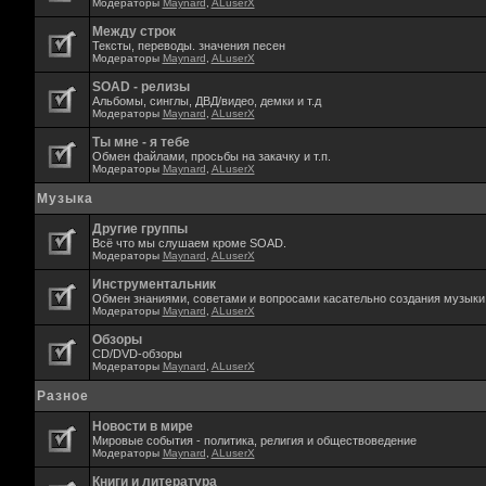
Модераторы
Maynard
,
ALuserX
Между строк
Тексты, переводы. значения песен
Модераторы
Maynard
,
ALuserX
SOAD - релизы
Альбомы, синглы, ДВД/видео, демки и т.д
Модераторы
Maynard
,
ALuserX
Ты мне - я тебе
Обмен файлами, просьбы на закачку и т.п.
Модераторы
Maynard
,
ALuserX
Музыка
Другие группы
Всё что мы слушаем кроме SOAD.
Модераторы
Maynard
,
ALuserX
Инструментальник
Обмен знаниями, советами и вопросами касательно создания музыки,
Модераторы
Maynard
,
ALuserX
Обзоры
CD/DVD-обзоры
Модераторы
Maynard
,
ALuserX
Разное
Новости в мире
Мировые события - политика, религия и обществоведение
Модераторы
Maynard
,
ALuserX
Книги и литература