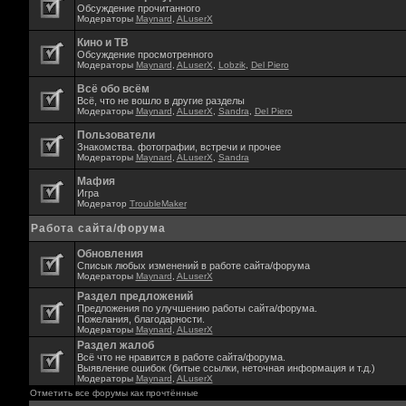
Обсуждение прочитанного
Модераторы
Maynard
,
ALuserX
Кино и ТВ
Обсуждение просмотренного
Модераторы
Maynard
,
ALuserX
,
Lobzik
,
Del Piero
Всё обо всём
Всё, что не вошло в другие разделы
Модераторы
Maynard
,
ALuserX
,
Sandra
,
Del Piero
Пользователи
Знакомства. фотографии, встречи и прочее
Модераторы
Maynard
,
ALuserX
,
Sandra
Мафия
Игра
Модератор
TroubleMaker
Работа сайта/форума
Обновления
Списык любых изменений в работе сайта/форума
Модераторы
Maynard
,
ALuserX
Раздел предложений
Предложения по улучшению работы сайта/форума.
Пожелания, благодарности.
Модераторы
Maynard
,
ALuserX
Раздел жалоб
Всё что не нравится в работе сайта/форума.
Выявление ошибок (битые ссылки, неточная информация и т.д.)
Модераторы
Maynard
,
ALuserX
Отметить все форумы как прочтённые